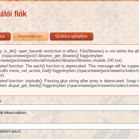
zása
Bejelentkezés
(aktív fül)
Új jelszó igénylése
g
: is_dir(): open_basedir restriction in effect. File(/libraries) is not within the a
üzenet
): (/space/www/gock/)
libraries_get_libraries()
függvényben
/www/gock/www/sites/all/modules/libraries/libraries.module
100
sor).
ated function
: The each() function is deprecated. This message will be suppr
 calls
menu_set_active_trail()
függvényben (
/space/www/gock/www/includes/m
r).
ated function
: implode(): Passing glue string after array is deprecated. Swap 
ters
drupal_get_feeds()
függvényben (
/space/www/gock/www/includes/commo
*
ált felhasználónév.
tartozó jelszó.