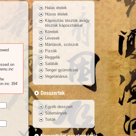
Halas ételek
Húsos ételek
Káposztás tészták avagy
tészták káposztákkal
Köretek
Levesek
Mártások, szószok
llowed
Pizzák
Reggelik
Saláták
essed on
enu.inc
Tenger gyümölcsei
Vegetáriánus
the
n.inc
394
Egyéb desszert
Sütemények
Torták