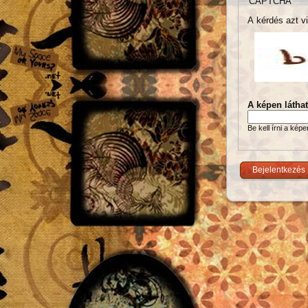
CAPTCHA
A kérdés azt vi
A képen látha
Be kell írni a kép