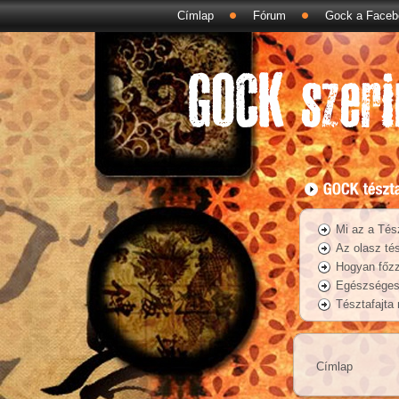
Címlap
Fórum
Gock a Faceb
Mi az a Tés
Az olasz tés
Hogyan főzz
Egészséges 
Tésztafajta
Címlap