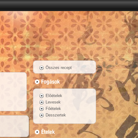
Összes recept
Előételek
Levesek
Főételek
Desszertek