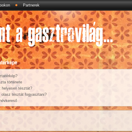
ookon
Partnerek
ztatérkép?
zta története
 helyesen tésztát?
olasz tésztát fogyasztani?
 névkereső