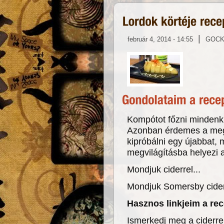
|
február 4, 2014 - 14:55
GOC
Kompótot főzni mindenki
Azonban érdemes a megs
kipróbálni egy újabbat,
megvilágításba helyezi 
Mondjuk ciderrel...
Mondjuk Somersby ciderr
Hasznos linkjeim a re
Ismerkedj meg a ciderrel