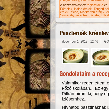
ta
A hozzászóláshoz
regisztráció
és
Főételek
Halas ételek
Tengeri ha
ételek
zsidó
Mediterrán ételek
ci
Somersby receptek
Batáta
Édes
|
december 1, 2012 - 12:46
GO
Valamikor régen ettem 
Főzőiskolában... Ez egy
Ritkán bírom ki, hogy egy
ízlésemhez...
Hívhatod pasztináknak i