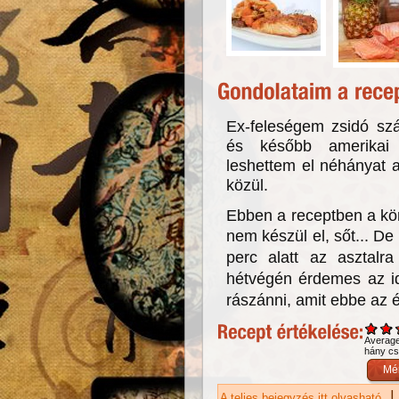
Ex-feleségem zsidó szá
és később amerikai 
leshettem el néhányat 
közül.
Ebben a receptben a kör
nem készül el, sőt...
De 
perc alatt az asztalr
hétvégén érdemes az id
rászánni, amit ebbe az é
Averag
hány csi
|
A teljes bejegyzés itt olvasható
Ts