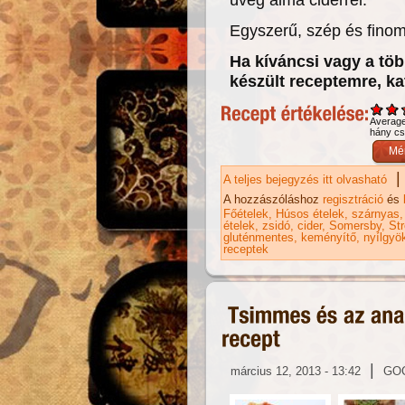
Egyszerű, szép és finom
Ha kíváncsi vagy a töb
készült receptemre, ka
Averag
hány csi
|
A teljes bejegyzés itt olvasható
Al
ta
A hozzászóláshoz
regisztráció
és
Főételek
Húsos ételek
szárnyas
ételek
zsidó
cider
Somersby
St
gluténmentes
keményítő
nyílgyö
receptek
|
március 12, 2013 - 13:42
GO