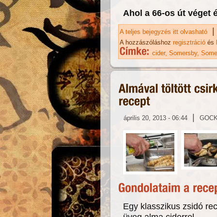
Ahol a 66-os út véget
|
A teljes bejegyzés itt olvasható
Ci
A hozzászóláshoz
regisztráció
és
cider
Somersby
Some
|
április 20, 2013 - 06:44
GOC
Egy klasszikus zsidó re
üveg alma ciderrel.