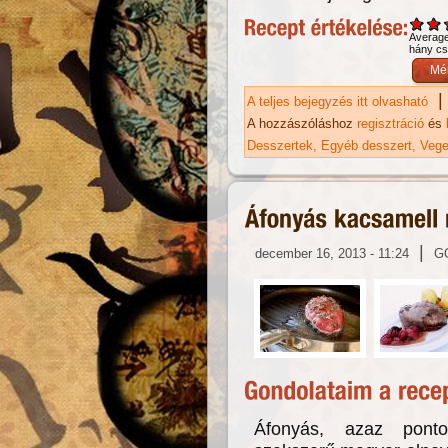
Averag
hány csi
|
A teljes bejegyzés itt olvasható
Lo
A hozzászóláshoz
regisztráció
és
Desszertek
Egyéb desszert
Vege
|
december 16, 2013 - 11:24
G
Áfonyás, azaz pont