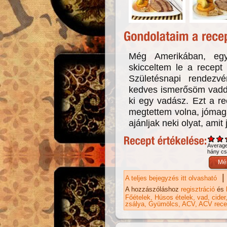
Még Amerikában, egy
skicceltem le a recept
Születésnapi rendezvé
kedves ismerősöm vaddis
ki egy vadász. Ezt a re
megtettem volna, jómag
ajánljak neki olyat, am
Averag
hány csi
|
A teljes bejegyzés itt olvasható
Va
ka
A hozzászóláshoz
regisztráció
és
Főételek
Húsos ételek
vad
cider
zsálya
Gyümölcs
ACV
ACV rece