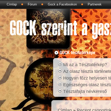
Címlap
Fórum
Gock a Facebookon
Partnerek
Mi az a Tésztatérkép?
Az olasz tészta történet
Hogyan főzz helyesen t
Egészséges olasz tésztá
Tésztafajta névkereső
Címlap
»
Recept csoporto