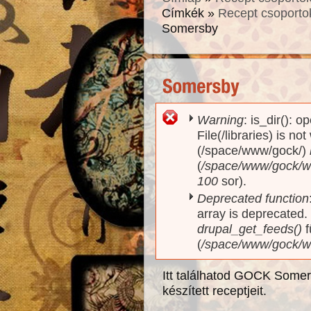
Címkék »
Recept csoporto
Somersby
Warning
: is_dir(): o
Hibaüzenet
File(/libraries) is no
(/space/www/gock/)
(
/space/www/gock/www
100
sor).
Deprecated function
array is deprecated
drupal_get_feeds()
f
(
/space/www/gock/w
Itt találhatod GOCK Somers
készített receptjeit.