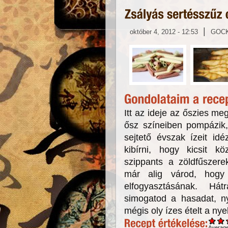
|
október 4, 2012 - 12:53
GOC
Itt az ideje az őszies m
ősz színeiben pompázik,
sejtető évszak ízeit id
kibírni, hogy kicsit k
szippants a zöldfűszerek
már alig várod, hogy 
elfogyasztásának. Há
simogatod a hasadat, n
mégis oly ízes ételt a ny
Averag