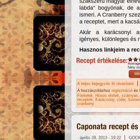
szakszerű magyar elnev
labda" bogyónak, de a
ismeri. A Cranberry sze
a receptet, mert a kacsán
Akár a karácsonyi asz
igényes, különleges és
Hasznos linkjeim a re
Averag
hány csi
|
A teljes bejegyzés itt olvasható
Áf
ka
A hozzászóláshoz
regisztráció
és
Főételek
Húsos ételek
szárnyas
receptek
Karácsony
cider
Somer
cranberry
|
április 29, 2013 - 19:22
GOC