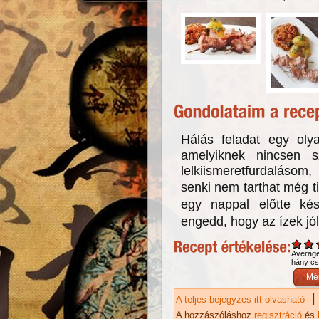
Hálás feladat egy olya
amelyiknek nincsen s
lelkiismeretfurdalásom,
senki nem tarthat még t
egy nappal előtte kés
engedd, hogy az ízek jó
Averag
hány csi
|
A teljes bejegyzés itt olvasható
Ca
ka
A hozzászóláshoz
regisztráció
és