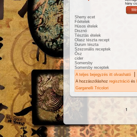
hány csi
Sherry ecet
Főételek
Húsos ételek
Disznó
Tésztás ételek
Olasz tészta recept
Durum tészta
Szezonális receptek
Ősz
cider
Somersby
Somersby receptek
|
A teljes bejegyzés itt olvasható
Zs
ka
A hozzászóláshoz
regisztráció
és
Garganelli Tricolori
Oldalak