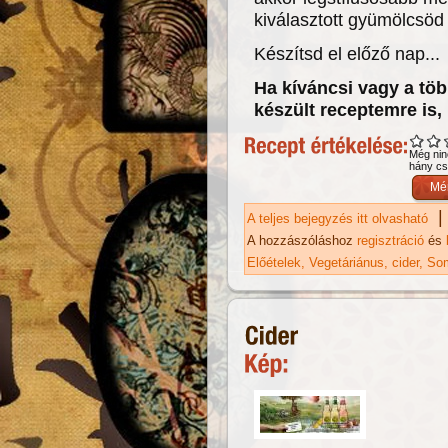
kiválasztott gyümölcsöd 
Készítsd el előző nap...
Ha kíváncsi vagy a töb
készült receptemre is, 
Még nin
hány csi
|
A teljes bejegyzés itt olvasható
Ci
A hozzászóláshoz
regisztráció
és
Előételek
Vegetáriánus
cider
So