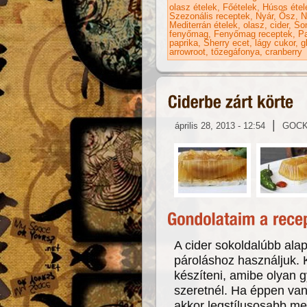
olasz ételek
Főételek
Húsos étel
Szezonális receptek
Nyár
Ősz
N
Mediterrán ételek
olasz
cider
So
fenyőmag
Fenyőmag receptek
Pa
paprika
Sherry ecet
lágy cukor
g
arrowroot
tőzegáfonya
cranberry
|
április 28, 2013 - 12:54
GOC
A cider sokoldalúbb ala
pároláshoz használjuk. K
készíteni, amibe olyan 
szeretnél. Ha éppen van 
akkor legstílusosabb me