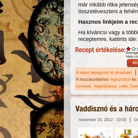
már inkább ritka jelens
összetéveszteni a fehérr
Hasznos linkjeim a re
Ha kíváncsi vagy a többi
receptemre, kattints ide:
Averag
hány csi
|
A teljes bejegyzés itt olvasható
Pa
ka
A hozzászóláshoz
regisztráció
és
Levesek
Vegetáriánus
cider
Som
|
november 24, 2012 - 10:00
G