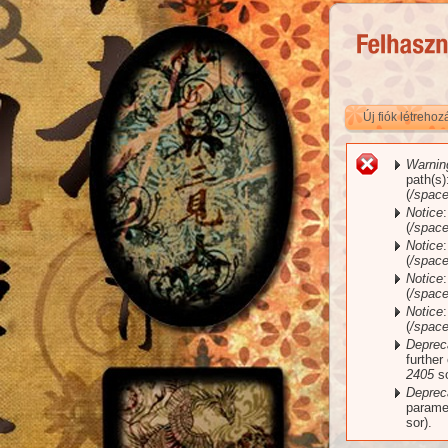
Új fiók létreho
Warnin
Hiba
path(s
(
/space
Notice
(
/spac
Notice
(
/spac
Notice
(
/spac
Notice
(
/spac
Deprec
further
2405
so
Deprec
parame
sor).