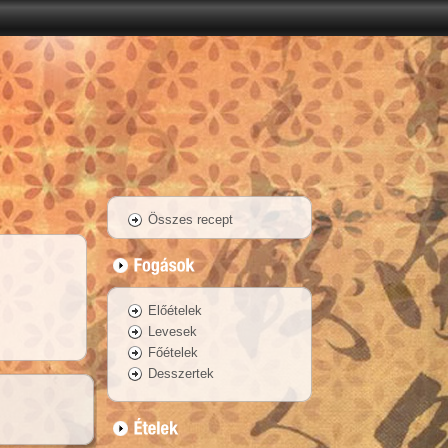
Összes recept
Előételek
Levesek
Főételek
Desszertek