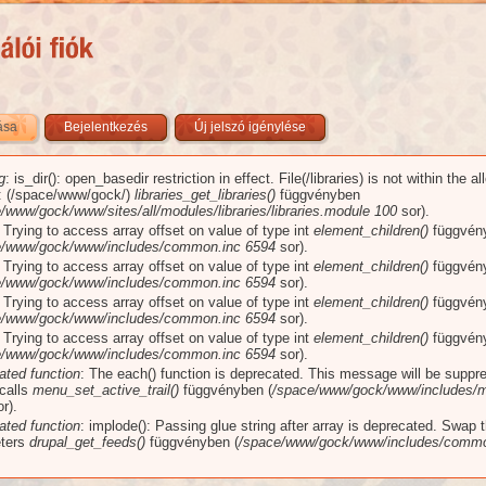
zása
(aktív fül)
Bejelentkezés
Új jelszó igénylése
g
: is_dir(): open_basedir restriction in effect. File(/libraries) is not within the a
üzenet
): (/space/www/gock/)
libraries_get_libraries()
függvényben
/www/gock/www/sites/all/modules/libraries/libraries.module
100
sor).
: Trying to access array offset on value of type int
element_children()
függvén
e/www/gock/www/includes/common.inc
6594
sor).
: Trying to access array offset on value of type int
element_children()
függvén
e/www/gock/www/includes/common.inc
6594
sor).
: Trying to access array offset on value of type int
element_children()
függvén
e/www/gock/www/includes/common.inc
6594
sor).
: Trying to access array offset on value of type int
element_children()
függvén
e/www/gock/www/includes/common.inc
6594
sor).
ated function
: The each() function is deprecated. This message will be suppr
 calls
menu_set_active_trail()
függvényben (
/space/www/gock/www/includes/m
r).
ated function
: implode(): Passing glue string after array is deprecated. Swap 
ters
drupal_get_feeds()
függvényben (
/space/www/gock/www/includes/commo