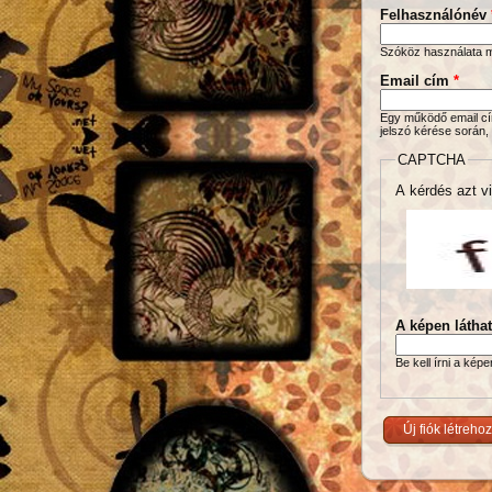
Felhasználónév
Szóköz használata me
Email cím
*
Egy működő email cím
jelszó kérése során,
CAPTCHA
A kérdés azt vi
A képen látha
Be kell írni a kép