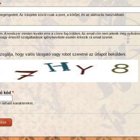
*
gengedett. Az írásjelek közül csak a pont, a kötőjel, és az aláhúzás használható.
. A rendszer minden levelet erre a címre fog küldeni. Az email cím nem jelenik meg nyilváno
 vagy értesítő szolgáltatások igénybevétele esetén érkezik rá email üzenet.
zsgálja, hogy valós látogató vagy robot szeretné az űrlapot beküldeni.
tó kód
*
en látható karaktereket.