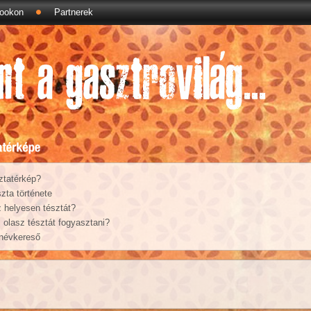
ookon
Partnerek
ztatérkép?
zta története
 helyesen tésztát?
olasz tésztát fogyasztani?
 névkereső