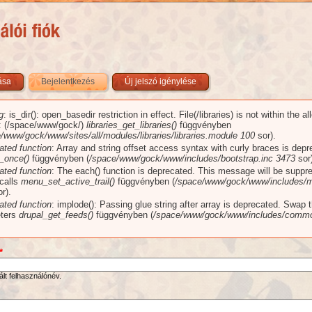
zása
Bejelentkezés
(aktív fül)
Új jelszó igénylése
g
: is_dir(): open_basedir restriction in effect. File(/libraries) is not within the a
üzenet
): (/space/www/gock/)
libraries_get_libraries()
függvényben
/www/gock/www/sites/all/modules/libraries/libraries.module
100
sor).
ated function
: Array and string offset access syntax with curly braces is dep
_once()
függvényben (
/space/www/gock/www/includes/bootstrap.inc
3473
sor)
ated function
: The each() function is deprecated. This message will be suppr
 calls
menu_set_active_trail()
függvényben (
/space/www/gock/www/includes/m
r).
ated function
: implode(): Passing glue string after array is deprecated. Swap 
ters
drupal_get_feeds()
függvényben (
/space/www/gock/www/includes/commo
*
ált felhasználónév.