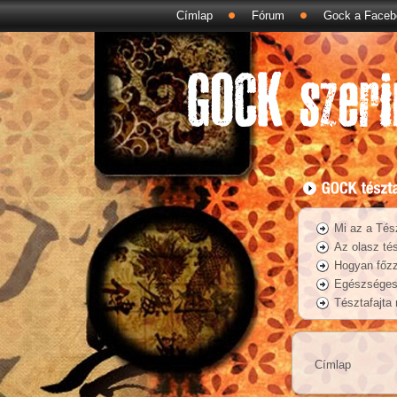
Címlap
Fórum
Gock a Faceb
Mi az a Tés
Az olasz tés
Hogyan főzz
Egészséges 
Tésztafajta
Címlap