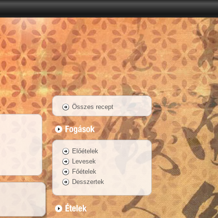
Összes recept
Előételek
Levesek
Főételek
Desszertek