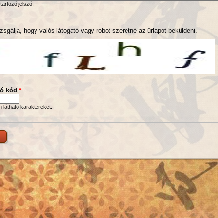
tartozó jelszó.
zsgálja, hogy valós látogató vagy robot szeretné az űrlapot beküldeni.
tó kód
*
en látható karaktereket.