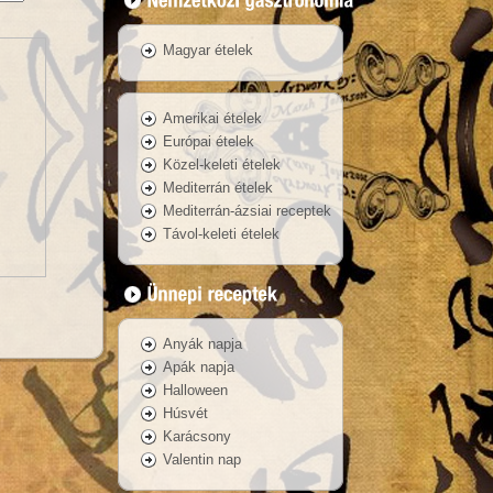
Magyar ételek
Amerikai ételek
Európai ételek
Közel-keleti ételek
Mediterrán ételek
Mediterrán-ázsiai receptek
Távol-keleti ételek
Anyák napja
Apák napja
Halloween
Húsvét
Karácsony
Valentin nap