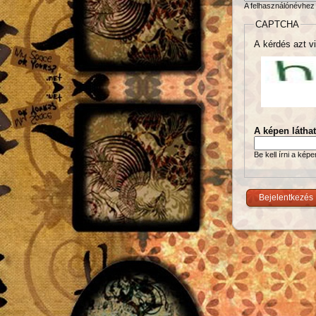
A felhasználónévhez 
CAPTCHA
A kérdés azt vi
A képen látha
Be kell írni a kép