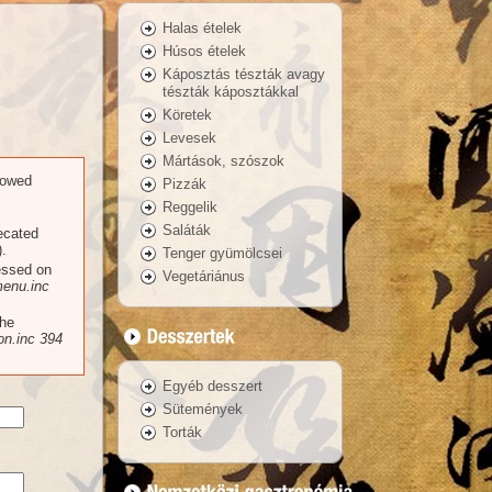
Halas ételek
Húsos ételek
Káposztás tészták avagy
tészták káposztákkal
Köretek
Levesek
Mártások, szószok
llowed
Pizzák
Reggelik
Saláták
recated
.
Tenger gyümölcsei
essed on
Vegetáriánus
enu.inc
the
n.inc
394
Egyéb desszert
Sütemények
Torták