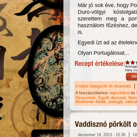
Már jó sok éve, hogy Po
Duro-völgyi kóstolg
szerettem meg a por
használom főzéshez, d
is.
Egyedi ízt ad az ételekn
Olyan Portugálosat...
Averag
hány csi
|
A teljes bejegyzés itt olvasható
Po
ka
A hozzászóláshoz
regisztráció
és
Desszertek
Egyéb desszert
Nemz
Mediterrán ételek
portugál
nádcu
|
december 19, 2013 - 15:36
G