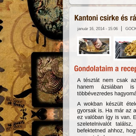
|
január 16, 2014 - 15:06
GOC
A tésztát nem csak az
hanem ázsiában is
többévezredes hagyomán
A wokban készült éte
gyorsak is. Ha már az a
ez valóban így is van.
szeletelnivalót találs
befektetned ahhoz, hogy