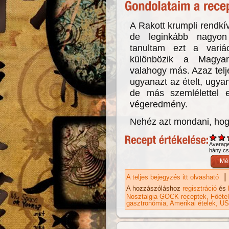
A Rakott krumpli rendkí
de leginkább nagyon
tanultam ezt a variác
különbözik a Magyar
valahogy más. Azaz tel
ugyanazt az ételt, ugya
de más szemlélettel 
végeredmény.
Nehéz azt mondani, hog
Averag
hány csi
|
A teljes bejegyzés itt olvasható
Ra
ka
A hozzászóláshoz
regisztráció
és
Nosztalgia GOCK receptek
Főéte
gasztronómia
Amerikai ételek
US