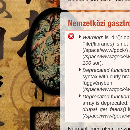
Warning
: is_dir(): o
Hibaüzenet
File(/libraries) is no
(/space/www/gock/)
(
/space/www/gock/www
100
sor).
Deprecated function
syntax with curly br
függvényben
(
/space/www/gock/ww
Deprecated function
array is deprecated
drupal_get_feeds()
f
(
/space/www/gock/w
Nem volt még olyan ország