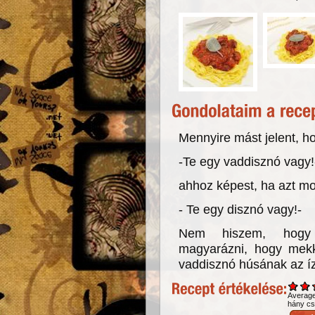
Mennyire mást jelent, h
-Te egy vaddisznó vagy!
ahhoz képest, ha azt m
- Te egy disznó vagy!-
Nem hiszem, hogy 
magyarázni, hogy mek
vaddisznó húsának az íz
Averag
hány csi