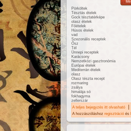
Pörköltek
Tésztás ételek
Gock tésztatérképe
olasz ételek
Főételek
Húsos ételek
vad
Szezonális receptek
Ősz
Tél
Ünnepi receptek
Karácsony
Nemzetközi gasztronómia
Európai ételek
Mediterrán ételek
olasz
Olasz tészta recept
rozmaring
zsálya
himalája só
fokhagyma
zellerszár
|
A teljes bejegyzés itt olvasható
Va
ka
A hozzászóláshoz
regisztráció
és