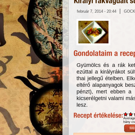
|
február 7, 2014 - 20:44
GOC
Gyümölcs és a rák ke
ezúttal a királyrákot s
thai jellegű ételben. El
eltérő alapanyagok bes
pénzt), mert ebben a
kicserélgetni valami má
lesz.
Averag
hány csi