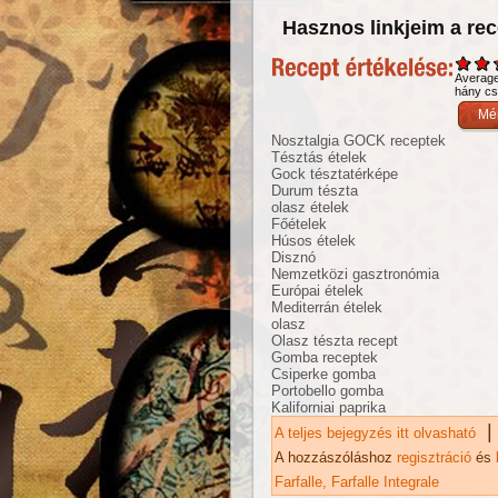
Hasznos linkjeim a re
Averag
hány csi
Nosztalgia GOCK receptek
Tésztás ételek
Gock tésztatérképe
Durum tészta
olasz ételek
Főételek
Húsos ételek
Disznó
Nemzetközi gasztronómia
Európai ételek
Mediterrán ételek
olasz
Olasz tészta recept
Gomba receptek
Csiperke gomba
Portobello gomba
Kaliforniai paprika
|
A teljes bejegyzés itt olvasható
Ci
me
A hozzászóláshoz
regisztráció
és
Farfalle
Farfalle Integrale