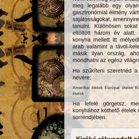
meg legalább egy olyan 
gasztronómiai élmény várt
sajátosságokat, amennyire 
tanulni. Különösen soka
eltöltött három év alatt.
konyha mellett itt mélye
arab valamint a távol-kele
másik ilyan ország, aho
mondhatni az egész világró
Ha szűkíteni szeretnéd a 
nevére:
Amerikai ételek
Európai ételek
Kö
ételek
Ha lefelé görgetsz, m
konyhához köthető ételek re
sorrendjében.