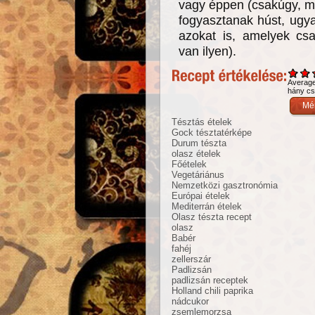
vagy éppen (csakúgy, m
fogyasztanak húst, ugya
azokat is, amelyek csa
van ilyen).
Averag
hány csi
Tésztás ételek
Gock tésztatérképe
Durum tészta
olasz ételek
Főételek
Vegetáriánus
Nemzetközi gasztronómia
Európai ételek
Mediterrán ételek
Olasz tészta recept
olasz
Babér
fahéj
zellerszár
Padlizsán
padlizsán receptek
Holland chili paprika
nádcukor
zsemlemorzsa