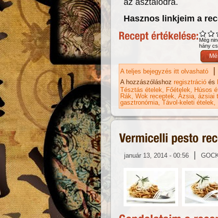
az asztalodra.
Hasznos linkjeim a re
Még nin
hány csi
|
A teljes bejegyzés itt olvasható
Ka
ta
A hozzászóláshoz
regisztráció
és
Tésztás ételek
Főételek
Húsos é
Rák
Wok receptek
Ázsia
ázsiai 
gasztronómia
Távol-keleti ételek
|
január 13, 2014 - 00:56
GOC