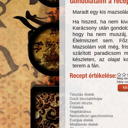
Maradt egy kis mazsolád
Ha hiszed, ha nem kivál
Karácsony után gondolo
hogy ha nem muszáj,
Élelmiszert sem. Főz
Mazsolám volt még, fris
szárított paradicsom
készleten, az olajat 
terem a fán.
Még nin
hány csi
Tésztás ételek
Gock tésztatérképe
Durum tészta
Főételek
Vegetáriánus
Nemzetközi gasztronómia
Európai ételek
Mediterrán ételek