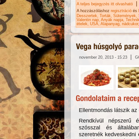
|
A teljes bejegyzés itt olvasható
Cs
né
A hozzászóláshoz
regisztráció
és
Desszertek
Torták
Sütemények
Valentin nap
Anyák napja
Techni
ételek
USA
Alapanyag
nádcukor
|
november 20, 2013 - 15:23
G
Ellentmondás látszik az
Rendkívül népszerű é
szósszal és általába
szeretnék kedveskedni e