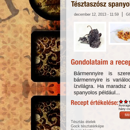
|
december 12, 2013 - 11:59
G
Bármennyire is szere
bármennyire is variálo
ízvilágra. Ha maradsz 
spanyolos például...
Averag
hány csi
Tésztás ételek
Gock tésztatérképe