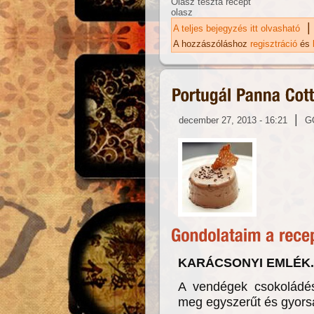
Olasz tészta recept
olasz
|
A teljes bejegyzés itt olvasható
Ve
A hozzászóláshoz
regisztráció
és
|
december 27, 2013 - 16:21
G
KARÁCSONYI EMLÉK..
A vendégek csokoládés
meg egyszerűt és gyorsa