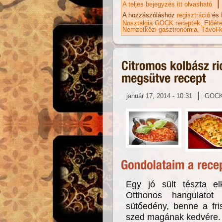
|
A teljes bejegyzés itt olvasható
Ki
ka
A hozzászóláshoz
regisztráció
és
Nosztalgia GOCK receptek
Előéte
Nemzetközi gasztronómia
Távol-k
|
január 17, 2014 - 10:31
GOC
Egy jó sült tészta el
Otthonos hangulatot 
sütőedény, benne a fris
szed magának kedvére.