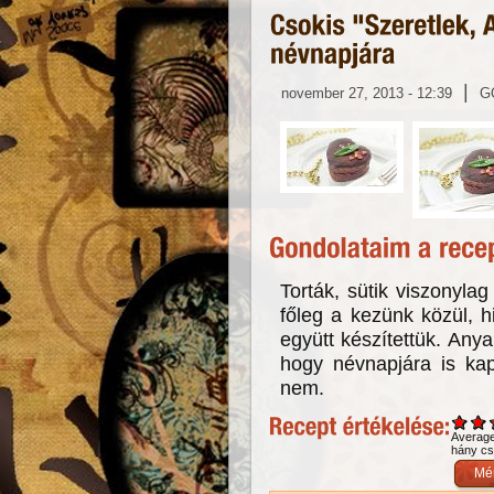
|
november 27, 2013 - 12:39
G
Torták, sütik viszonylag
főleg a kezünk közül, h
együtt készítettük. Any
hogy névnapjára is kap t
nem.
Averag
hány csi