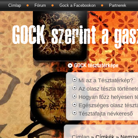
Címlap
Fórum
Gock a Facebookon
Partnerek
Mi az a Tésztatérkép?
Az olasz tészta történet
Hogyan főzz helyesen t
Egészséges olasz tésztá
Tésztafajta névkereső
Címlap
» Címkék » Nemzet