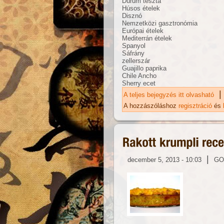
Durum tészta
Húsos ételek
Disznó
Nemzetközi gasztronómia
Európai ételek
Mediterrán ételek
Spanyol
Sáfrány
zellerszár
Guajillo paprika
Chile Ancho
Sherry ecet
|
A teljes bejegyzés itt olvasható
Té
ka
A hozzászóláshoz
regisztráció
és
|
december 5, 2013 - 10:03
GO