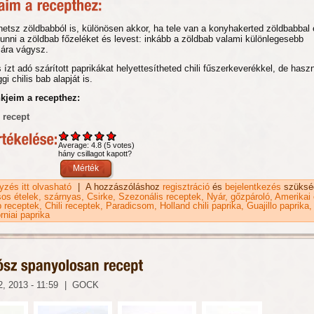
thetsz zöldbabból is, különösen akkor, ha tele van a konyhakerted zöldbabbal
unni a zöldbab főzeléket és levest: inkább a zöldbab valami különlegesebb
sára vágysz.
 ízt adó szárított paprikákat helyettesítheted chili fűszerkeverékkel, de hasz
i chilis bab alapját is.
nkjeim a recepthez:
 recept
Average:
4.8
(
5
votes)
hány csillagot kapott?
gyzés itt olvasható
Zöldbab chili recept madársalátával tartalommal kapcsolat
|
A hozzászóláshoz
regisztráció
és
bejelentkezés
szüksé
os ételek
szárnyas
Csirke
Szezonális receptek
Nyár
gőzpároló
Amerikai 
 receptek
Chili receptek
Paradicsom
Holland chili paprika
Guajillo paprika
orniai paprika
, 2013 - 11:59
|
GOCK