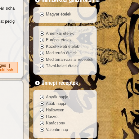
bár soha
Magyar ételek
at pedig
Amerikai ételek
Európai ételek
Közel-keleti ételek
Mediterrán ételek
Mediterrán-ázsiai receptek
ges
|
Távol-keleti ételek
uki bab
Anyák napja
Apák napja
Halloween
Húsvét
Karácsony
Valentin nap