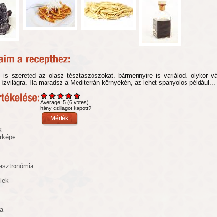
 is szereted az olasz tésztaszószokat, bármennyire is variálod, olykor v
ízvilágra. Ha maradsz a Mediterrán környékén, az lehet spanyolos például...
Average:
5
(
6
votes)
hány csillagot kapott?
k
érképe
asztronómia
k
elek
ka