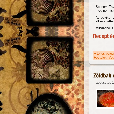
Se nem Tavc
meg nem ism
Az egyiket 
elkészítette
Mindenből a 
A teljes beje
Főételek
Veg
augusztus 1