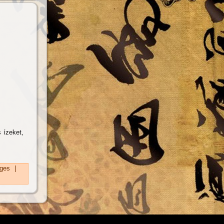
 ízeket,
ges
|