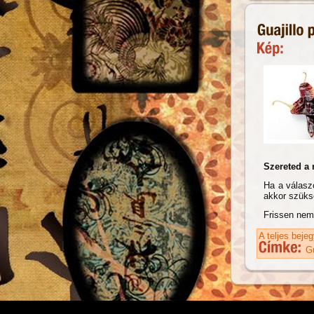
Szereted a 
Ha a válasz
akkor szüks
Frissen nem
A teljes beje
Gu