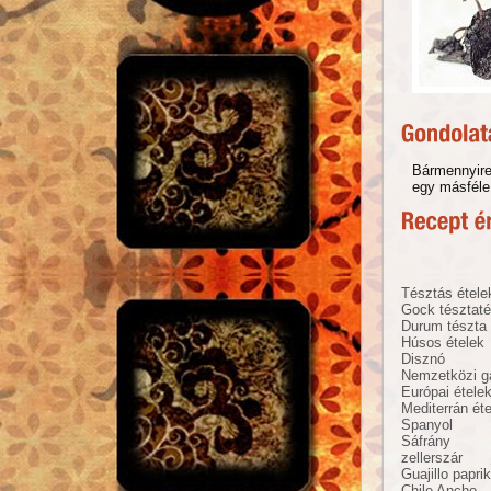
Bármennyire
egy másféle 
Tésztás étele
Gock tésztat
Durum tészta
Húsos ételek
Disznó
Nemzetközi g
Európai étele
Mediterrán ét
Spanyol
Sáfrány
zellerszár
Guajillo papri
Chile Ancho