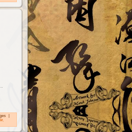
..
ges
|
ár