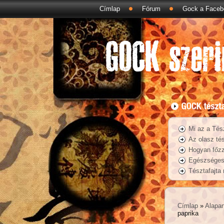
Címlap
Fórum
Gock a Faceb
Mi az a Tés
Az olasz tés
Hogyan főzz
Egészséges 
Tésztafajta
Címlap
»
Alapa
paprika