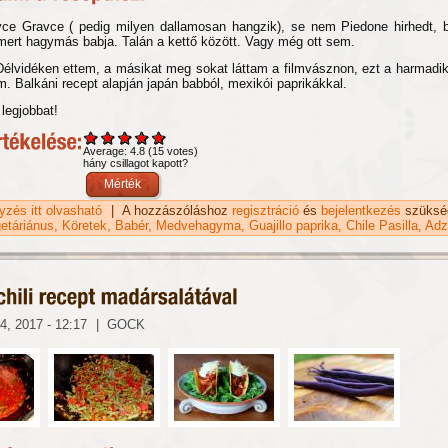
e Gravce ( pedig milyen dallamosan hangzik), se nem Piedone hirhedt, 
ert hagymás babja. Talán a kettő között. Vagy még ott sem.
Délvidéken ettem, a másikat meg sokat láttam a filmvásznon, ezt a harmadik
m. Balkáni recept alapján japán babból, mexikói paprikákkal.
legjobbat!
Average:
4.8
(
15
votes)
hány csillagot kapott?
gyzés itt olvasható
Hagymás bab recept tartalommal kapcsolatosan
|
A hozzászóláshoz
regisztráció
és
bejelentkezés
szüksé
etáriánus
Köretek
Babér
Medvehagyma
Guajillo paprika
Chile Pasilla
Adz
4, 2017 - 12:17
|
GOCK