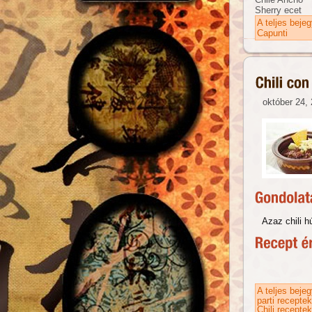
Sherry ecet
A teljes beje
Capunti
október 24, 
Azaz chili h
A teljes beje
parti receptek
Chili receptek