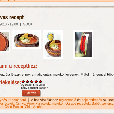
2013 - 12:00
|
GOCK
rziója létezik ennek a tradicionális mexikói levesnek. Mától már eggyel több.
Average:
5
(
5
votes)
hány csillagot kapott?
gyzés itt olvasható
Tortilla leves recept tartalommal kapcsolatosan
|
A hozzászóláshoz
regisztráció
és
bejelentkezés
szüksé
os ételek
Csirke
Amerikai ételek
mexikói
Garage receptek
Babér
zellersz
ka
Chile Pasilla
Chile Ancho