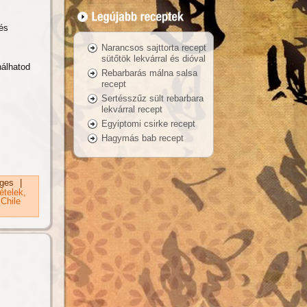
 és
Narancsos sajttorta recept
sütőtök lekvárral és dióval
nálhatod
Rebarbarás málna salsa
recept
Sertésszűz sült rebarbara
lekvárral recept
Egyiptomi csirke recept
Hagymás bab recept
osan
ges
|
ételek
Chile