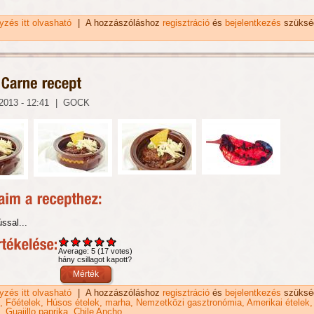
gyzés itt olvasható
Tésztaszósz spanyolosan recept tartalommal kapcsolatos
|
A hozzászóláshoz
regisztráció
és
bejelentkezés
szüksé
2013 - 12:41
|
GOCK
ússal...
Average:
5
(
17
votes)
hány csillagot kapott?
gyzés itt olvasható
Chili con Carne recept tartalommal kapcsolatosan
|
A hozzászóláshoz
regisztráció
és
bejelentkezés
szüksé
Főételek
Húsos ételek
marha
Nemzetközi gasztronómia
Amerikai ételek
Guajillo paprika
Chile Ancho