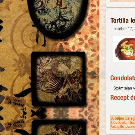
október 17, 
Számtalan ve
A teljes beje
Levesek
Hús
Guajillo papri