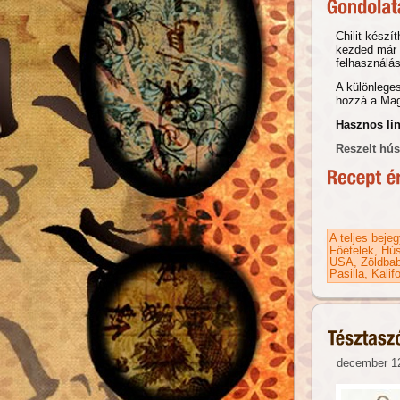
Chilit készí
kezded már 
felhasználá
A különleges
hozzá a Magg
Hasznos li
Reszelt hús
A teljes beje
Főételek
Hús
USA
Zöldbab
Pasilla
Kalif
december 12