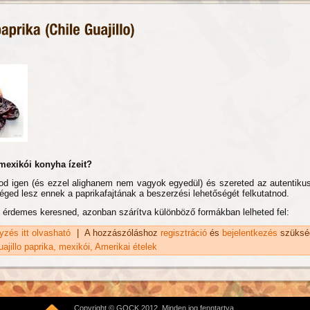
mexikói konyha ízeit?
od igen (és ezzel alighanem nem vagyok egyedül) és szereted az autentikus
éged lesz ennek a paprikafajtának a beszerzési lehetőségét felkutatnod.
 érdemes keresned, azonban szárítva különböző formákban lelheted fel:
gyzés itt olvasható
Guajillo paprika (Chile Guajillo) tartalommal kapcsolatosan
|
A hozzászóláshoz
regisztráció
és
bejelentkezés
szüksé
ajillo paprika
mexikói
Amerikai ételek
Copyright © GOCK 2012. Minden jog fenntartva.