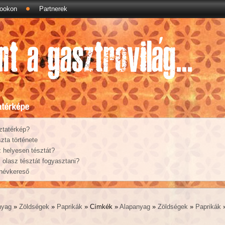
ookon
Partnerek
ztatérkép?
zta története
 helyesen tésztát?
olasz tésztát fogyasztani?
 névkereső
nyag
»
Zöldségek
»
Paprikák
» Címkék »
Alapanyag
»
Zöldségek
»
Paprikák
»