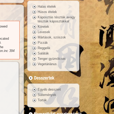
Halas ételek
Húsos ételek
Káposztás tészták avagy
tészták káposztákkal
llowed
Köretek
Levesek
Mártások, szószok
recated
.
Pizzák
the
Reggelik
n.inc
394
Saláták
Tenger gyümölcsei
Vegetáriánus
Egyéb desszert
Sütemények
Torták