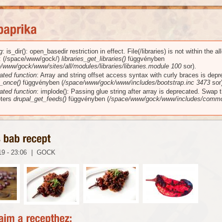
g
: is_dir(): open_basedir restriction in effect. File(/libraries) is not within the a
üzenet
): (/space/www/gock/)
libraries_get_libraries()
függvényben
/www/gock/www/sites/all/modules/libraries/libraries.module
100
sor).
ated function
: Array and string offset access syntax with curly braces is dep
_once()
függvényben (
/space/www/gock/www/includes/bootstrap.inc
3473
sor)
ated function
: implode(): Passing glue string after array is deprecated. Swap 
ters
drupal_get_feeds()
függvényben (
/space/www/gock/www/includes/commo
19 - 23:06
|
GOCK