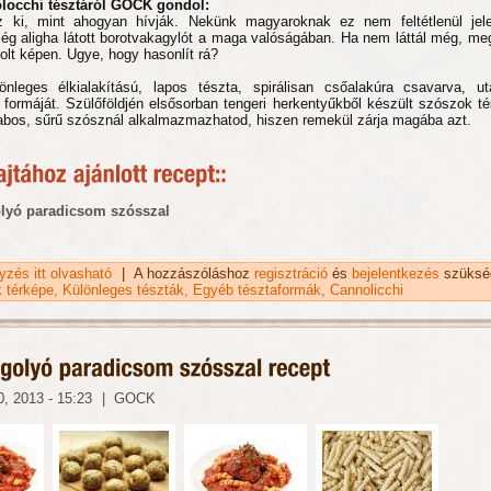
locchi tésztáról GOCK gondol:
 ki, mint ahogyan hívják. Nekünk magyaroknak ez nem feltétlenül jele
g aligha látott borotvakagylót a maga valóságában. Ha nem láttál még, m
olt képen. Ugye, hogy hasonlít rá?
önleges élkialakítású, lapos tészta, spirálisan csőalakúra csavarva, u
 formáját. Szülőföldjén elsősorban tengeri herkentyűkből készült szószok té
abos, sűrű szósznál alkalmazmazhatod, hiszen remekül zárja magába azt.
lyó paradicsom szósszal
gyzés itt olvasható
Cannolicchi tészta tartalommal kapcsolatosan
|
A hozzászóláshoz
regisztráció
és
bejelentkezés
szüksé
k térképe
Különleges tészták
Egyéb tésztaformák
Cannolicchi
, 2013 - 15:23
|
GOCK