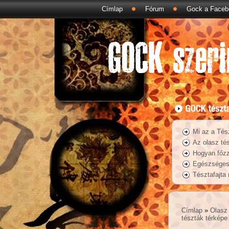
Címlap
Fórum
Gock a Faceb
Mi az a Tés
Az olasz tés
Hogyan főzz
Egészséges 
Tésztafajta
Címlap
»
Olasz 
tészták térképe