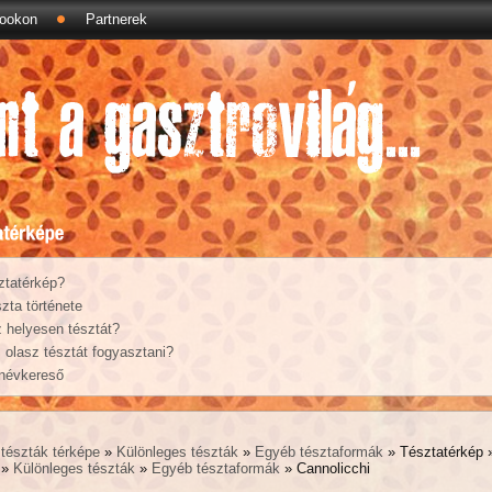
ookon
Partnerek
ztatérkép?
zta története
 helyesen tésztát?
olasz tésztát fogyasztani?
 névkereső
tészták térképe
»
Különleges tészták
»
Egyéb tésztaformák
» Tésztatérkép
»
Különleges tészták
»
Egyéb tésztaformák
» Cannolicchi