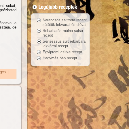
nt sokat,
egnézheted
Narancsos sajttorta recept
tánozva a
sütőtök lekvárral és dióval
sztája, de
Rebarbarás málna salsa
recept
Sertésszűz sült rebarbara
lekvárral recept
Egyiptomi csirke recept
Hagymás bab recept
ges
|