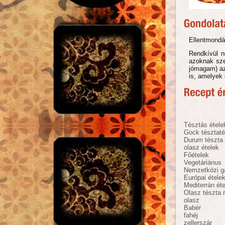
Ellentmondá
Rendkívül n
azoknak sze
jómagam) az
is, amelyek 
Tésztás étele
Gock tésztat
Durum tészta
olasz ételek
Főételek
Vegetáriánus
Nemzetközi g
Európai étele
Mediterrán ét
Olasz tészta 
olasz
Babér
fahéj
zellerszár