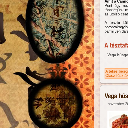
Amit a Canno
Pont úgy néz
többségünk mé
az utolsó csat
A tészta kül
borotvakagyló
bármilyen dar
Vega húsgo
A teljes beje
Olasz tésztá
november 20