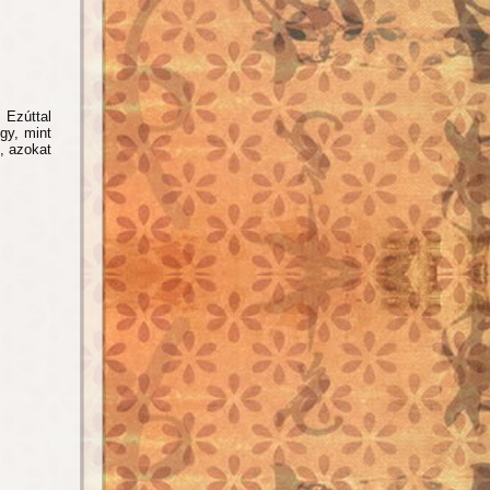
 Ezúttal
gy, mint
, azokat