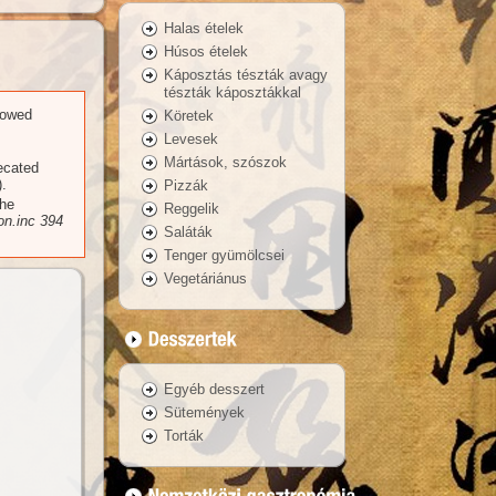
Halas ételek
Húsos ételek
Káposztás tészták avagy
tészták káposztákkal
llowed
Köretek
Levesek
Mártások, szószok
recated
.
Pizzák
the
Reggelik
n.inc
394
Saláták
Tenger gyümölcsei
Vegetáriánus
Egyéb desszert
Sütemények
Torták