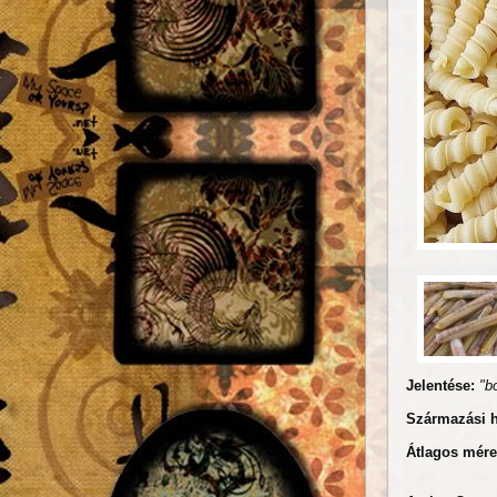
Jelentése:
"b
Származási 
Átlagos mére