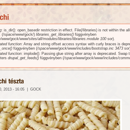
g
: is_dir(): open_basedir restriction in effect. File(/libraries) is not within the a
üzenet
): (/space/www/gock/)
libraries_get_libraries()
függvényben
/www/gock/www/sites/all/modules/libraries/libraries.module
100
sor).
ated function
: Array and string offset access syntax with curly braces is dep
_once()
függvényben (
/space/www/gock/www/includes/bootstrap.inc
3473
sor)
ated function
: implode(): Passing glue string after array is deprecated. Swap 
ters
drupal_get_feeds()
függvényben (
/space/www/gock/www/includes/commo
, 2013 - 16:05
|
GOCK