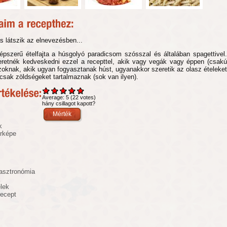
s látszik az elnevezésben...
épszerű ételfajta a húsgolyó paradicsom szósszal és általában spagettivel.
retnék kedveskedni ezzel a recepttel, akik vagy vegák vagy éppen (csakú
oknak, akik ugyan fogyasztanak húst, ugyanakkor szeretik az olasz ételeket
csak zöldségeket tartalmaznak (sok van ilyen).
Average:
5
(
22
votes)
hány csillagot kapott?
k
érképe
asztronómia
k
elek
recept