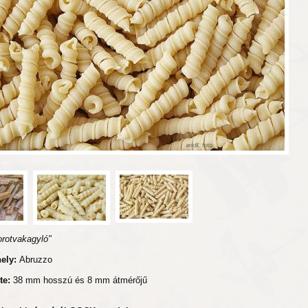
orotvakagyló"
hely:
Abruzzo
te:
38 mm hosszú és 8 mm átmérőjű