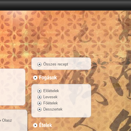
Összes recept
Előételek
Levesek
Főételek
Desszertek
 »
Olasz