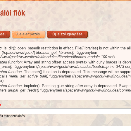
zása
Bejelentkezés
(aktív fül)
Új jelszó igénylése
g
: is_dir(): open_basedir restriction in effect. File(/libraries) is not within the a
üzenet
): (/space/www/gock/)
libraries_get_libraries()
függvényben
/www/gock/www/sites/all/modules/libraries/libraries.module
100
sor).
ated function
: Array and string offset access syntax with curly braces is dep
_once()
függvényben (
/space/www/gock/www/includes/bootstrap.inc
3473
sor)
ated function
: The each() function is deprecated. This message will be suppr
 calls
menu_set_active_trail()
függvényben (
/space/www/gock/www/includes/m
r).
ated function
: implode(): Passing glue string after array is deprecated. Swap 
ters
drupal_get_feeds()
függvényben (
/space/www/gock/www/includes/commo
*
ált felhasználónév.