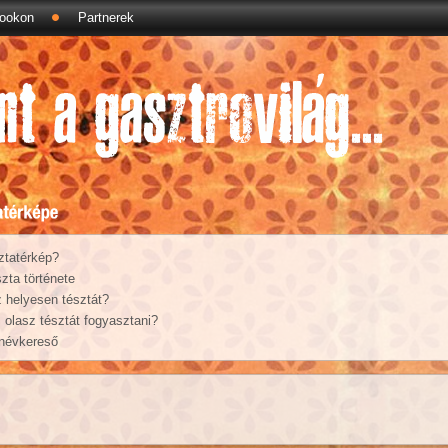
ookon
Partnerek
ztatérkép?
zta története
 helyesen tésztát?
olasz tésztát fogyasztani?
 névkereső