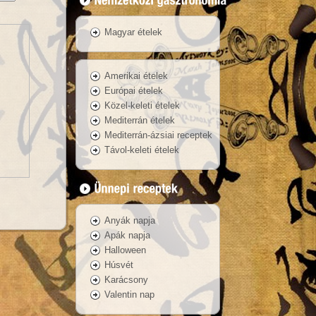
Magyar ételek
Amerikai ételek
Európai ételek
Közel-keleti ételek
Mediterrán ételek
Mediterrán-ázsiai receptek
Távol-keleti ételek
Anyák napja
Apák napja
Halloween
Húsvét
Karácsony
Valentin nap