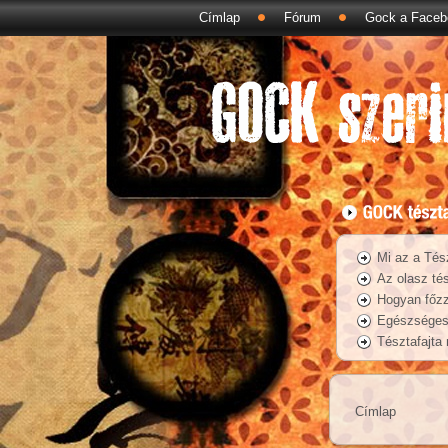
Címlap
Fórum
Gock a Faceb
Mi az a Tés
Az olasz tés
Hogyan főzz
Egészséges 
Tésztafajta
Címlap