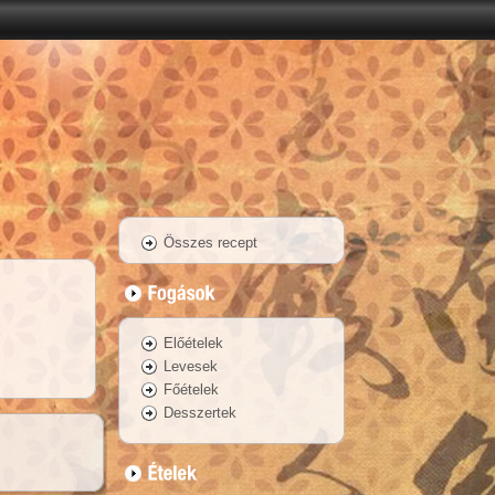
Összes recept
Előételek
Levesek
Főételek
Desszertek