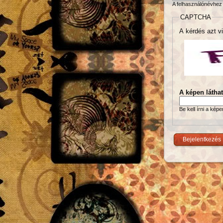
A felhasználónévhez 
CAPTCHA
A kérdés azt vi
A képen látha
Be kell írni a kép