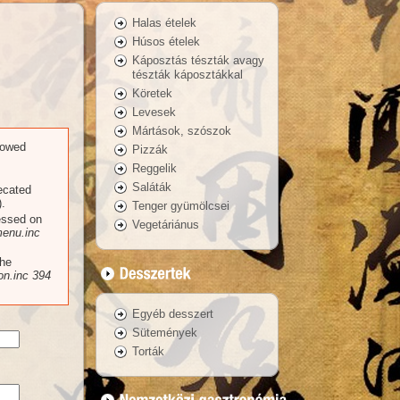
Halas ételek
Húsos ételek
Káposztás tészták avagy
tészták káposztákkal
Köretek
Levesek
Mártások, szószok
llowed
Pizzák
Reggelik
Saláták
recated
.
Tenger gyümölcsei
essed on
Vegetáriánus
enu.inc
the
n.inc
394
Egyéb desszert
Sütemények
Torták