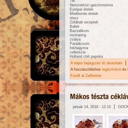
Tél
Nemzetközi gasztronómia
Európai ételek
Mediterrán ételek
olasz
Zöldbab receptek
Babér
Bazsalikom
rozmaring
zsálya
Paradicsom
fokhagyma
zellerszár
Holland chili paprika
|
A teljes bejegyzés itt olvasható
Mi
ka
A hozzászóláshoz
regisztráció
és
Fusilli al Zafferone
|
január 14, 2016 - 12:15
GOC