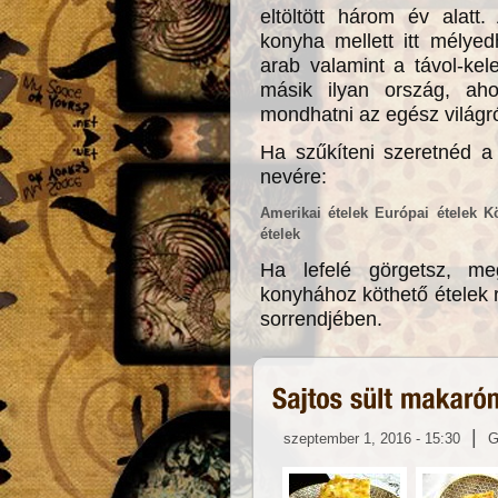
eltöltött három év alatt.
konyha mellett itt mélye
arab valamint a távol-kele
másik ilyan ország, aho
mondhatni az egész világró
Ha szűkíteni szeretnéd a 
nevére:
Amerikai ételek
Európai ételek
Kö
ételek
Ha lefelé görgetsz, m
konyhához köthető ételek re
sorrendjében.
|
szeptember 1, 2016 - 15:30