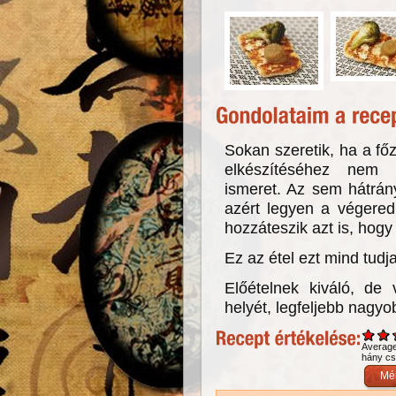
Sokan szeretik, ha a fő
elkészítéséhez nem 
ismeret. Az sem hátrán
azért legyen a végere
hozzáteszik azt is, hogy
Ez az étel ezt mind tudja
Előételnek kiváló, de
helyét, legfeljebb nagy
Averag
hány csi