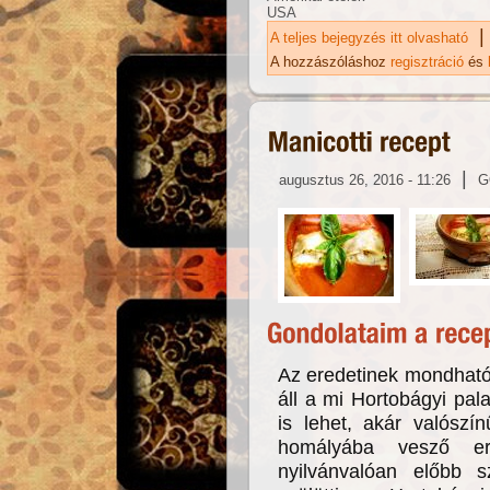
USA
|
A teljes bejegyzés itt olvasható
Sa
ka
A hozzászóláshoz
regisztráció
és
|
augusztus 26, 2016 - 11:26
G
Az eredetinek mondható 
áll a mi Hortobágyi pal
is lehet, akár valószí
homályába vesző ere
nyilvánvalóan előbb s