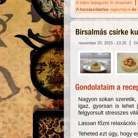
|
A teljes bejegyzés itt olvasható
Té
ka
A hozzászóláshoz
regisztráció
és
|
november 20, 2015 - 13:26
G
Nagyon sokan szeretik, 
igaz, gyorsan is lehet 
felgyorsult stresszes vi
Lassan főzni relaxációs 
Teheted ezt úgy, hogy 