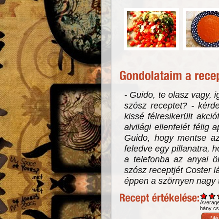
- Guido, te olasz vagy, 
szósz receptet? - kérd
kissé félresikerült akc
alvilági ellenfelét félig
Guido, hogy mentse az 
feledve egy pillanatra, h
a telefonba az anyai ö
szósz receptjét Coster l
éppen a szörnyen nagy ter
Averag
hány csi