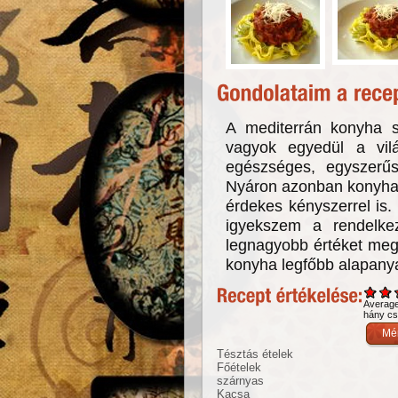
A mediterrán konyha 
vagyok egyedül a vilá
egészséges, egyszerűs
Nyáron azonban konyha
érdekes kényszerrel is.
igyekszem a rendelkez
legnagyobb értéket meg
konyha legfőbb alapany
Averag
hány csi
Tésztás ételek
Főételek
szárnyas
Kacsa