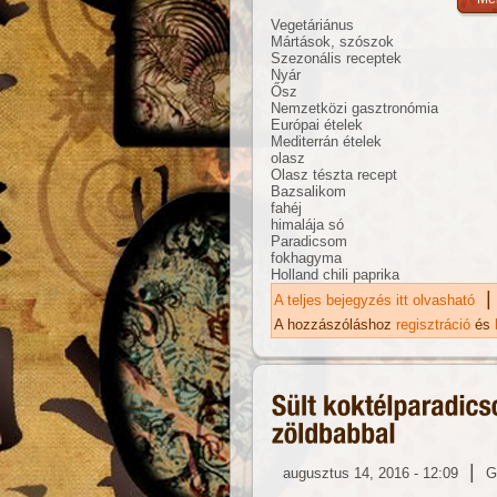
Vegetáriánus
Mártások, szószok
Szezonális receptek
Nyár
Ősz
Nemzetközi gasztronómia
Európai ételek
Mediterrán ételek
olasz
Olasz tészta recept
Bazsalikom
fahéj
himalája só
Paradicsom
fokhagyma
Holland chili paprika
|
A teljes bejegyzés itt olvasható
Po
ta
A hozzászóláshoz
regisztráció
és
|
augusztus 14, 2016 - 12:09
G