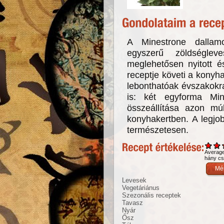
A Minestrone dallam
egyszerű zöldségle
meglehetősen nyitott é
receptje követi a konyha
lebonthatóak évszakokr
is: két egyforma Mi
összeállítása azon mú
konyhakertben. A legjo
természetesen.
Averag
hány csi
Levesek
Vegetáriánus
Szezonális receptek
Tavasz
Nyár
Ősz