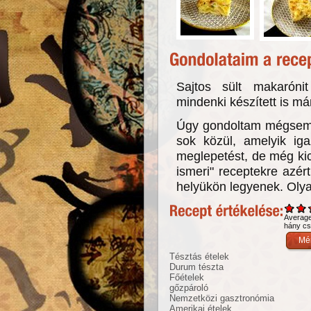
Sajtos sült makarónit
mindenki készített is má
Úgy gondoltam mégsem á
sok közül, amelyik ig
meglepetést, de még kic
ismeri" receptekre azé
helyükön legyenek. Olya
Averag
hány csi
Tésztás ételek
Durum tészta
Főételek
gőzpároló
Nemzetközi gasztronómia
Amerikai ételek