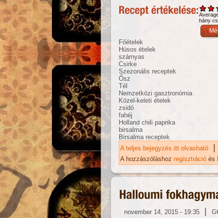
Averag
hány csi
Főételek
Húsos ételek
szárnyas
Csirke
Szezonális receptek
Ősz
Tél
Nemzetközi gasztronómia
Közel-keleti ételek
zsidó
fahéj
Holland chili paprika
birsalma
Birsalma receptek
|
A teljes bejegyzés itt olvasható
Bi
ka
A hozzászóláshoz
regisztráció
és
|
november 14, 2015 - 19:35
G