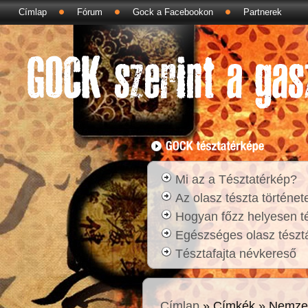
Címlap
Fórum
Gock a Facebookon
Partnerek
Mi az a Tésztatérkép?
Az olasz tészta történet
Hogyan főzz helyesen t
Egészséges olasz tésztá
Tésztafajta névkereső
Címlap
» Címkék » Nemzet