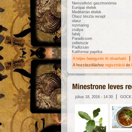
Nemzetközi gasztronómia
Európai ételek
Mediterrán ételek
Olasz tészta recept
olasz
rozmaring
zsálya
fahéj
Paradicsom
zellerszár
Padlizsán
Kaliforniai paprika
|
A teljes bejegyzés itt olvasható
Ka
ka
A hozzászóláshoz
regisztráció
és
|
július 18, 2016 - 14:30
GOCK