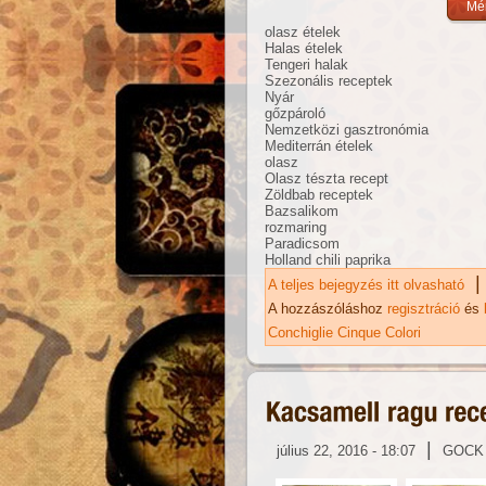
olasz ételek
Halas ételek
Tengeri halak
Szezonális receptek
Nyár
gőzpároló
Nemzetközi gasztronómia
Mediterrán ételek
olasz
Olasz tészta recept
Zöldbab receptek
Bazsalikom
rozmaring
Paradicsom
Holland chili paprika
|
A teljes bejegyzés itt olvasható
Sü
zö
A hozzászóláshoz
regisztráció
és
Conchiglie Cinque Colori
|
július 22, 2016 - 18:07
GOCK