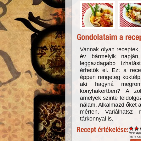
Vannak olyan receptek,
év bármelyik napján,
leggazdagabb ízhatá
érhetők el. Ezt a rece
éppen rengeteg koktélp
aki hagyná megroml
konyhakertben? A zöl
amelyek szinte feldolg
nálam. Alkalmazd őket 
mérten. Variálhatsz 
tárkonnyal is.
Averag
hány csi