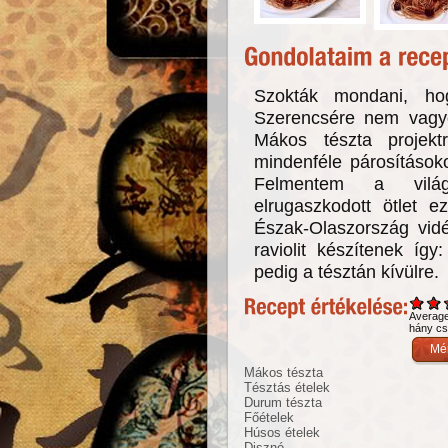
Szokták mondani, hog
Szerencsére nem vagyo
Mákos tészta projekt
mindenféle párosításoko
Felmentem a világh
elrugaszkodott ötlet e
Észak-Olaszország vidé
raviolit készítenek íg
pedig a tésztán kívülre.
Averag
hány csi
Mákos tészta
Tésztás ételek
Durum tészta
Főételek
Húsos ételek
Disznó