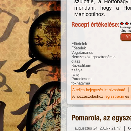
szülöttje, a Hortobágy
mondani, hogy a Hort
Manicottihoz.
Averag
hány csi
Előételek
Főételek
Vegetáriánus
Nemzetközi gasztronómia
olasz
Bazsalikom
zsálya
fahéj
Paradicsom
fokhagyma
|
A teljes bejegyzés itt olvasható
Ma
A hozzászóláshoz
regisztráció
és
|
augusztus 24, 2016 - 21:47
G