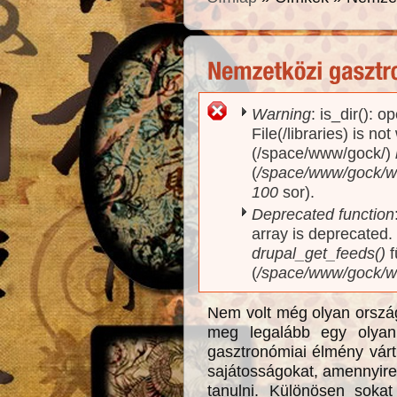
Warning
: is_dir(): o
Hibaüzenet
File(/libraries) is no
(/space/www/gock/)
(
/space/www/gock/www
100
sor).
Deprecated function
array is deprecated
drupal_get_feeds()
f
(
/space/www/gock/w
Nem volt még olyan ország
meg legalább egy olyan 
gasztronómiai élmény várt
sajátosságokat, amennyire 
tanulni. Különösen soka