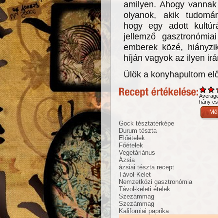
amilyen. Ahogy vannak 
olyanok, akik tudomány
hogy egy adott kultúr
jellemző gasztronómia
emberek közé, hiányzi
híján vagyok az ilyen i
Ülök a konyhapultom előt
Averag
hány csi
Gock tésztatérképe
Durum tészta
Előételek
Főételek
Vegetáriánus
Ázsia
ázsiai tészta recept
Távol-Kelet
Nemzetközi gasztronómia
Távol-keleti ételek
Szezámmag
Szezámmag
Kaliforniai paprika