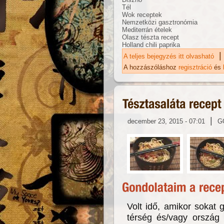
Tél
Wok receptek
Nemzetközi gasztronómia
Mediterrán ételek
Olasz tészta recept
Holland chili paprika
|
A teljes bejegyzés itt olvasható
Má
ka
A hozzászóláshoz
regisztráció
és
|
december 23, 2015 - 07:01
G
Volt idő, amikor sokat
térség és/vagy ország 