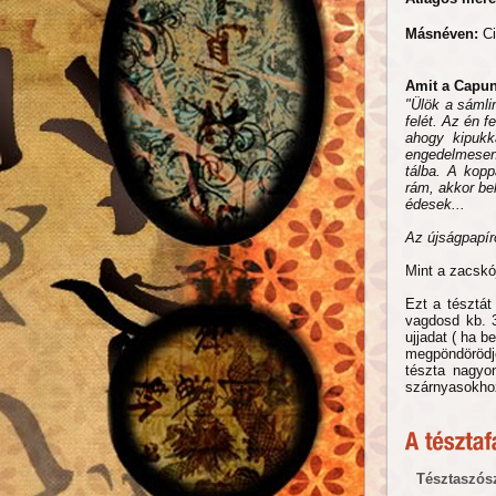
Másnéven:
Ci
Amit a Capun
"Ülök a sámli
felét. Az én 
ahogy kipukk
engedelmesen
tálba. A kop
rám, akkor b
édesek...
Az újságpapír
Mint a zacskój
Ezt a tésztát
vagdosd kb. 
ujjadat ( ha b
megpöndörödj
tészta nagyo
szárnyasokho
Tésztaszós