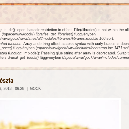
g
: is_dir(): open_basedir restriction in effect. File(/libraries) is not within the a
üzenet
): (/space/www/gock/)
libraries_get_libraries()
függvényben
/www/gock/www/sites/all/modules/libraries/libraries.module
100
sor).
ated function
: Array and string offset access syntax with curly braces is dep
_once()
függvényben (
/space/www/gock/www/includes/bootstrap.inc
3473
sor)
ated function
: implode(): Passing glue string after array is deprecated. Swap 
ters
drupal_get_feeds()
függvényben (
/space/www/gock/www/includes/commo
, 2013 - 06:28
|
GOCK