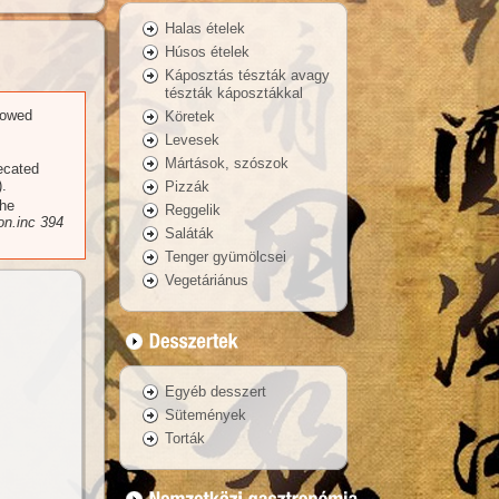
Halas ételek
Húsos ételek
Káposztás tészták avagy
tészták káposztákkal
llowed
Köretek
Levesek
Mártások, szószok
recated
.
Pizzák
the
Reggelik
n.inc
394
Saláták
Tenger gyümölcsei
Vegetáriánus
Egyéb desszert
Sütemények
Torták