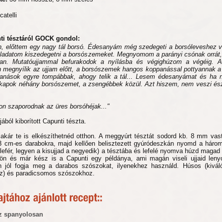
catelli
ti tésztáról GOCK gondol:
n, előttem egy nagy tál borsó. Édesanyám még szedegeti a borsóleveshez 
feladatom kiszedegetni a borsószemeket. Megnyomom a parányi csónak orrát
an. Mutatóujjammal befurakodok a nyílásba és végighúzom a végéig. A
 megnyílik az ujjam előtt, a borsószemek hangos koppanással pottyannak 
panások egyre tompábbak, ahogy telik a tál... Lesem édesanyámat és ha n
ekapok néhány borsószemet, a zsengébbek közül. Azt hiszem, nem veszi és
on szaporodnak az üres borsóhéjak..."
ából kiborított Capunti tészta.
 akár te is elkészíthetnéd otthon. A meggyúrt tésztát sodord kb. 8 mm vas
3 cm-es darabokra, majd kellően belisztezett gyúródeszkán nyomd a háro
elefér, legyen a kisujjad a negyedik) a tésztába és lefelé nyomva húzd magad 
ön és már kész is a Capunti egy példánya, ami magán viseli ujjaid leny
n jól fogja meg a darabos szószokat, ilyenekhez használd. Húsos (kiváló
z) és paradicsomos szószokhoz.
z spanyolosan