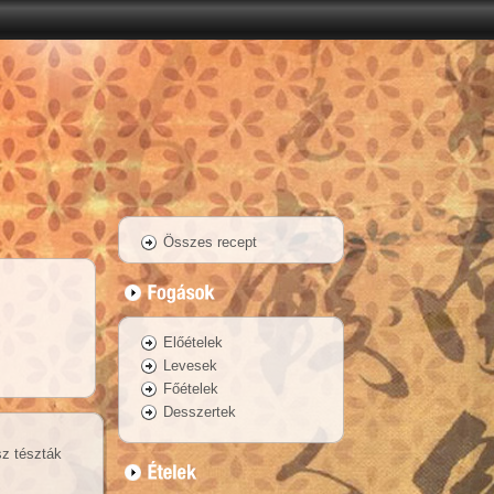
Összes recept
Előételek
Levesek
Főételek
Desszertek
sz tészták