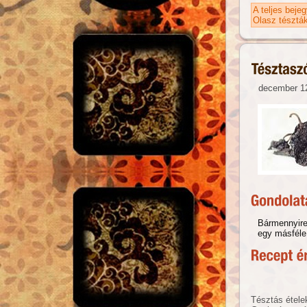
A teljes beje
Olasz tésztá
december 12
Bármennyire
egy másféle 
Tésztás étele