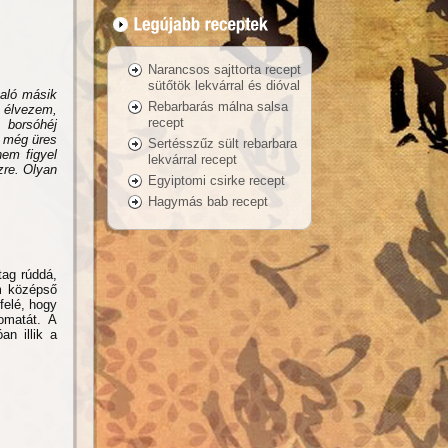
Narancsos sajttorta recept
sütőtök lekvárral és dióval
való másik
Rebarbarás málna salsa
, élvezem,
recept
 borsóhéj
a még üres
Sertésszűz sült rebarbara
em figyel
lekvárral recept
zre. Olyan
Egyiptomi csirke recept
Hagymás bab recept
tag rúddá,
m középső
felé, hogy
omatát. A
an illik a