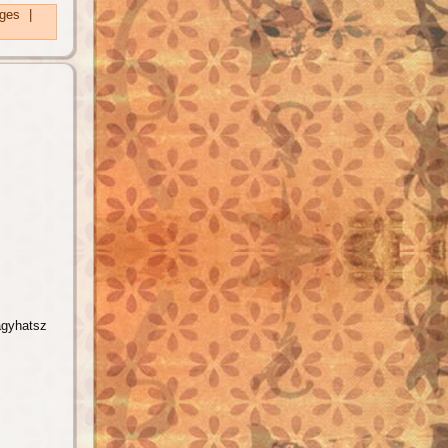
ges
|
ágyhatsz