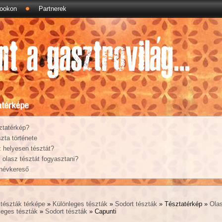
ookon
Partnerek
ztatérkép?
zta története
 helyesen tésztát?
olasz tésztát fogyasztani?
 névkereső
tészták térképe
»
Különleges tészták
»
Sodort tészták
» Tésztatérkép »
Ola
leges tészták
»
Sodort tészták
» Capunti