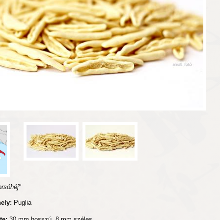
orsóhéj"
hely:
Puglia
te:
30 mm hosszú, 8 mm széles