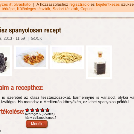
gyzés itt olvasható
Capunti tészta tartalommal kapcsolatosan
|
A hozzászóláshoz
regisztráció
és
bejelentkezés
szüksé
k térképe
Különleges tészták
Sodort tészták
Capunti
, 2013 - 11:59
|
GOCK
 is szereted az olasz tésztaszószokat, bármennyire is variálod, olykor v
ízvilágra. Ha maradsz a Mediterrán környékén, az lehet spanyolos például...
Average:
5
(
6
votes)
hány csillagot kapott?
k