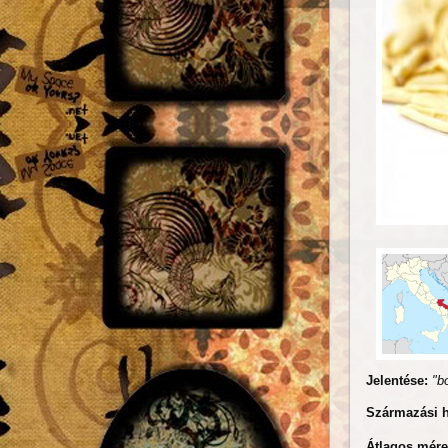
Jelentése:
"b
Származási 
Átlagos mére