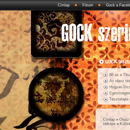
Címlap
Fórum
Gock a Faceb
Mi az a Tés
Az olasz tés
Hogyan főzz
Egészséges 
Tésztafajta
Címlap
»
Olasz 
térképe
»
Külön