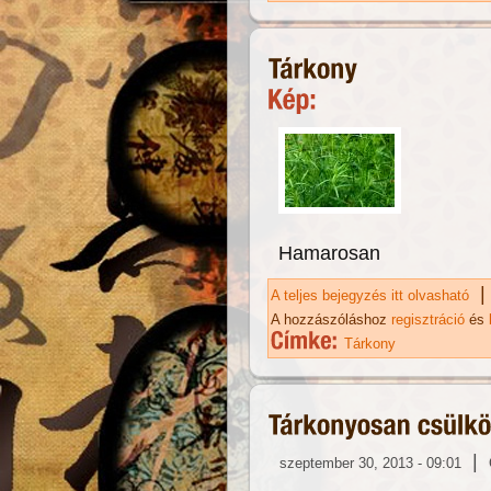
Hamarosan
|
A teljes bejegyzés itt olvasható
Tá
A hozzászóláshoz
regisztráció
és
Tárkony
|
szeptember 30, 2013 - 09:01