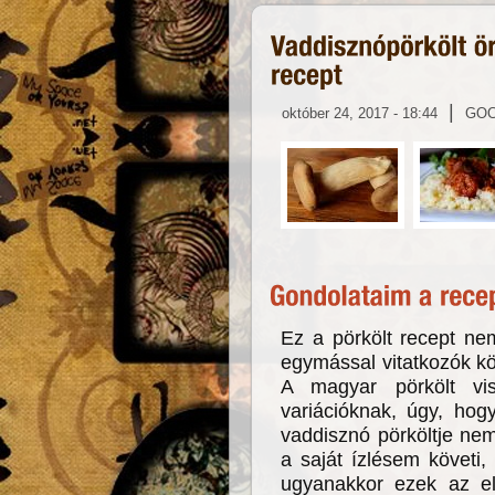
|
október 24, 2017 - 18:44
GO
Ez a pörkölt recept ne
egymással vitatkozók kö
A magyar pörkölt vi
variációknak, úgy, hog
vaddisznó pörköltje nem
a saját ízlésem követi,
ugyanakkor ezek az el