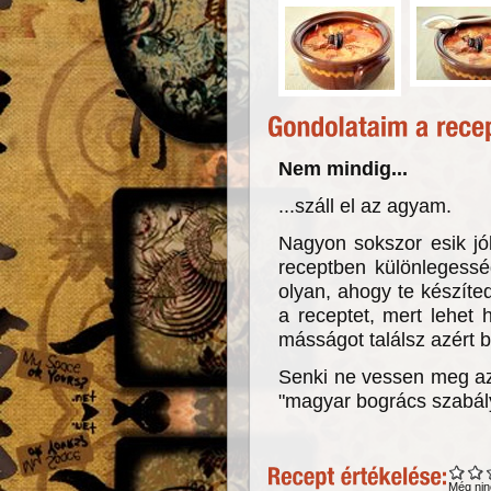
Nem mindig...
...száll el az agyam.
Nagyon sokszor esik jó
receptben különlegessé
olyan, ahogy te készít
a receptet, mert lehet
másságot találsz azért 
Senki ne vessen meg a
"magyar bogrács szabál
Még nin