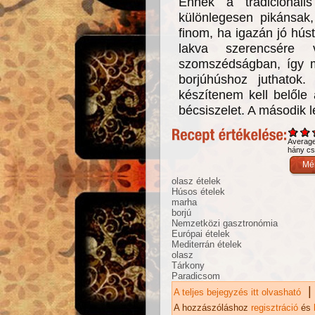
Ennek a tradicionáli
különlegesen pikánsak,
finom, ha igazán jó hús
lakva szerencsére
szomszédságban, így m
borjúhúshoz juthatok
készítenem kell belőle
bécsiszelet. A második l
Averag
hány csi
olasz ételek
Húsos ételek
marha
borjú
Nemzetközi gasztronómia
Európai ételek
Mediterrán ételek
olasz
Tárkony
Paradicsom
|
A teljes bejegyzés itt olvasható
Tá
ka
A hozzászóláshoz
regisztráció
és