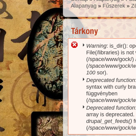
Alapanyag
»
Fűszerek
»
Z
Warning
: is_dir(): o
Hibaüzenet
File(/libraries) is no
(/space/www/gock/)
(
/space/www/gock/www
100
sor).
Deprecated function
syntax with curly br
függvényben
(
/space/www/gock/ww
Deprecated function
array is deprecated
drupal_get_feeds()
f
(
/space/www/gock/w