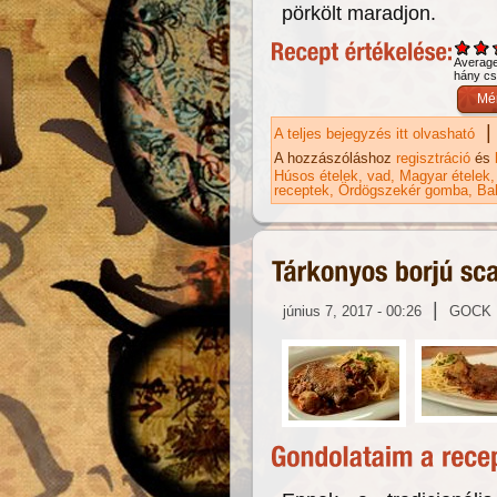
pörkölt maradjon.
Averag
hány csi
|
A teljes bejegyzés itt olvasható
Va
ta
A hozzászóláshoz
regisztráció
és
Húsos ételek
vad
Magyar ételek
receptek
Ördögszekér gomba
Ba
|
június 7, 2017 - 00:26
GOCK