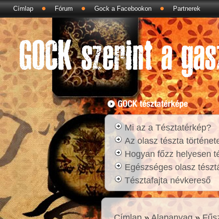
Címlap
Fórum
Gock a Facebookon
Partnerek
Mi az a Tésztatérkép?
Az olasz tészta történet
Hogyan főzz helyesen t
Egészséges olasz tésztá
Tésztafajta névkereső
Címlap
»
Alapanyag
»
Fűs