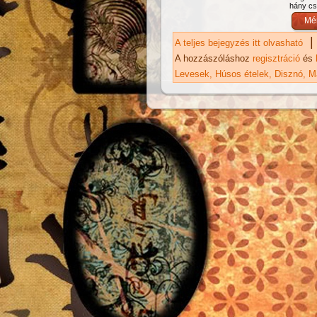
hány csi
|
A teljes bejegyzés itt olvasható
Tá
ka
A hozzászóláshoz
regisztráció
és
Levesek
Húsos ételek
Disznó
M