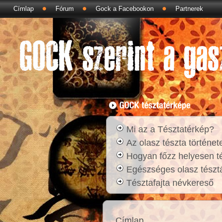
Címlap
Fórum
Gock a Facebookon
Partnerek
Mi az a Tésztatérkép?
Az olasz tészta történet
Hogyan főzz helyesen t
Egészséges olasz tésztá
Tésztafajta névkereső
Címlap