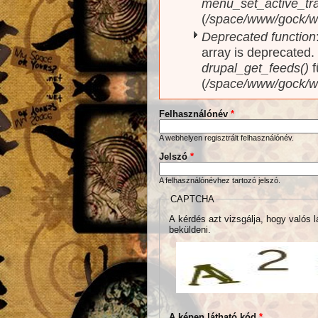
menu_set_active_trai
(
/space/www/gock/w
Deprecated function
array is deprecated
drupal_get_feeds()
f
(
/space/www/gock/w
Felhasználónév
*
A webhelyen regisztrált felhasználónév.
Jelszó
*
A felhasználónévhez tartozó jelszó.
CAPTCHA
A kérdés azt vizsgálja, hogy valós l
beküldeni.
A képen látható kód
*