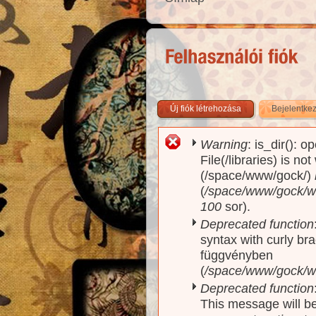
Új fiók létrehozása
Bejelentke
Warning
: is_dir(): o
Hibaüzenet
File(/libraries) is no
(/space/www/gock/)
(
/space/www/gock/www
100
sor).
Deprecated function
syntax with curly br
függvényben
(
/space/www/gock/ww
Deprecated function
This message will be