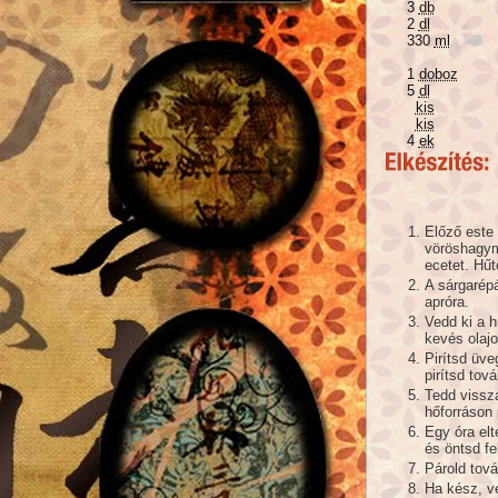
3
db
2
dl
330
ml
1
doboz
5
dl
kis
kis
4
ek
Előző este
vöröshagym
ecetet. Hűt
A sárgarépá
apróra.
Vedd ki a h
kevés olajo
Pirítsd üve
pirítsd tov
Tedd vissza
hőforráson 
Egy óra elt
és öntsd fel
Párold tov
Ha kész, ve