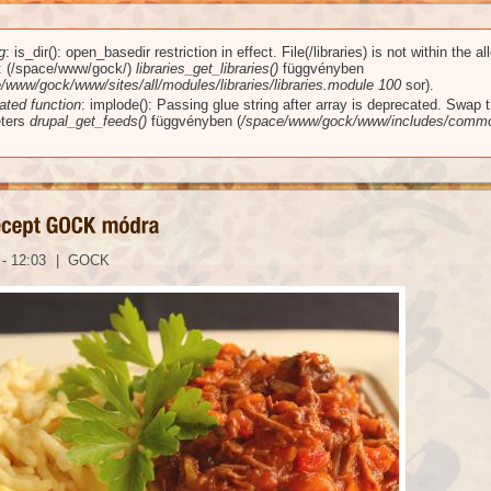
g
: is_dir(): open_basedir restriction in effect. File(/libraries) is not within the a
üzenet
): (/space/www/gock/)
libraries_get_libraries()
függvényben
/www/gock/www/sites/all/modules/libraries/libraries.module
100
sor).
ated function
: implode(): Passing glue string after array is deprecated. Swap 
ters
drupal_get_feeds()
függvényben (
/space/www/gock/www/includes/commo
- 12:03
|
GOCK