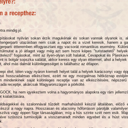
.
tra mindig jó.
apításokat nyilván sokan érzik magukénak és sokan vannak olyanok is, 
tengerparti utazásban nem csak a napot és a vizet keresik, hanem a ga
ngerparti étteremben elfogyasztani egy vacsorát romantikus esemény. Külön
e túlmutat a jó átlagot vagy még azt sem hozni képes "turistaetető" helye
ötelező" fogásokat, mint az ilyen-olyan sült halakat, Cevapokat és Pljeskav
t is bolgár sopszka salátát, akkor keress egy olyan éttermet, ahol a helyiek
et, ahol más dalmát különlegességet is találhatsz az étlapon.
epi étel, télen vagy nyáron kiemelt helyet talál a helyiek karácsonyi vagy é
sé hosszadalmas elkészíteni, ezért ne egy mozgalmas hétköznap estéjére
n mindenkinek saját különleges receptje van az elkészítésére, népszerű
cada receptje, akárcsak Magyarországon a pörkölté.
 GOCK, ha nem igyekeztem volna a hagyományos alapokra egy rám jellem
t kialakítására.
ldségekkel és szalonnával tűzdelt marhahúsból készül általában, előző 
készül a nagy napra. Hosszasan és alacsony hőforráson párolják valamilye
 szilva vagy éppen füge társaságában, míg a hús szinte szét nem esik. Maj
véve szósszá turmixolják a visszamaradt minden egyebet és a húst vis
ják.