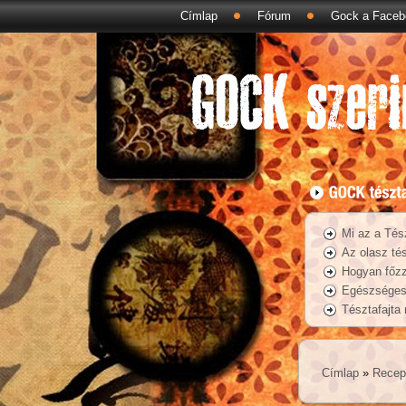
Címlap
Fórum
Gock a Faceb
Mi az a Tés
Az olasz tés
Hogyan főzz
Egészséges 
Tésztafajta
Címlap
»
Recep