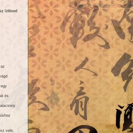
sz ízlésed
 az
 vágd
 egy
át és
 alacsony
 húshoz
esz vele,