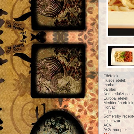
Főételek
Húsos ételek
marha
párolás
Nemzetközi gasz
Európai ételek
Mediterrán ételek
Horvát
cider
Somersby recept
zellerszár
ACV
ACV receptek