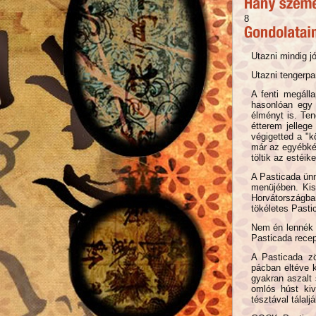
8
Utazni mindig jó
Utazni tengerpar
A fenti megáll
hasonlóan egy 
élményt is. Te
étterem jelleg
végigetted a "k
már az egyébkén
töltik az estéik
A Pasticada ünn
menüjében. Kis
Horvátországba
tökéletes Pasti
Nem én lennék
Pasticada recep
A Pasticada zö
pácban eltéve 
gyakran aszalt
omlós húst ki
tésztával tálal