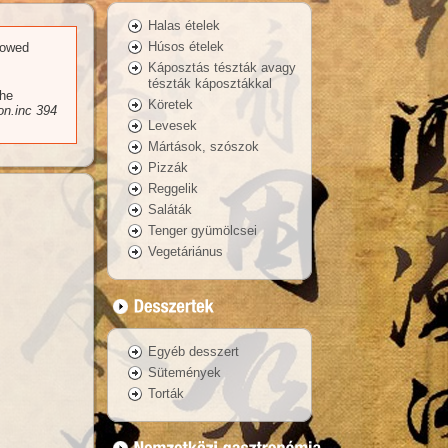
Halas ételek
Húsos ételek
llowed
Káposztás tészták avagy
tészták káposztákkal
the
Köretek
n.inc
394
Levesek
Mártások, szószok
Pizzák
Reggelik
Saláták
Tenger gyümölcsei
Vegetáriánus
Egyéb desszert
Sütemények
Torták