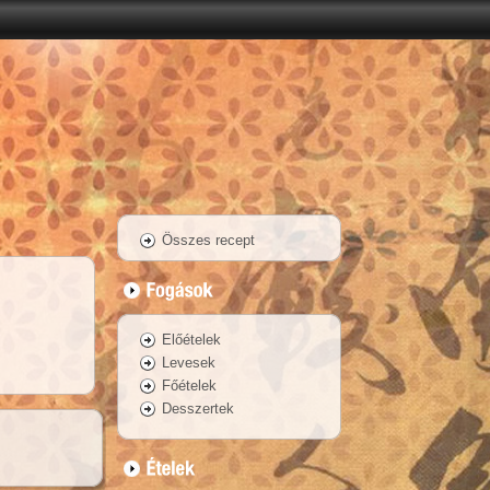
Összes recept
Előételek
Levesek
Főételek
Desszertek