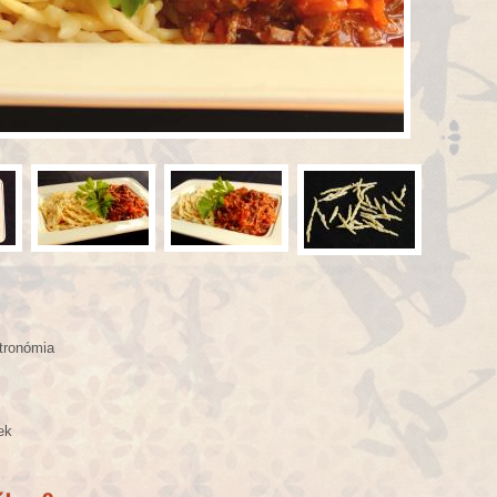
tronómia
ek