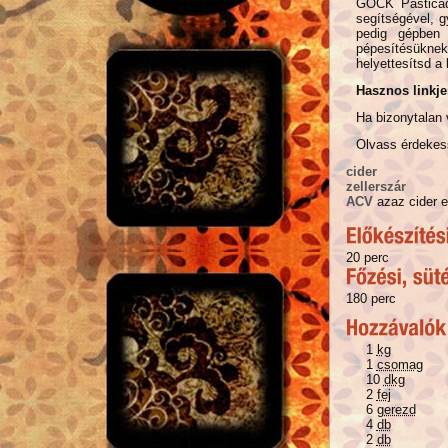
GOCK Pasticada
segítségével, g
pedig gépben
pépesítésüknek
helyettesítsd a
Hasznos linkje
Ha bizonytalan 
Olvass érdekess
cider
zellerszár
ACV
azaz cider 
20 perc
180 perc
1
kg
1
csomag
10
dkg
2
fej
6
gerezd
4
db
2
db