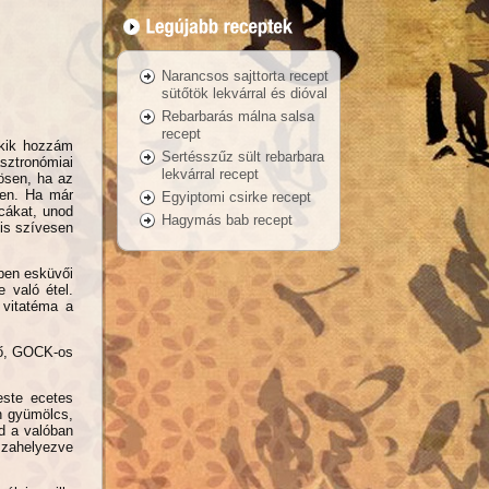
Narancsos sajttorta recept
sütőtök lekvárral és dióval
Rebarbarás málna salsa
recept
akik hozzám
Sertésszűz sült rebarbara
sztronómiai
lekvárral recept
ösen, ha az
ken. Ha már
Egyiptomi csirke recept
icákat, unod
Hagymás bab recept
 is szívesen
ppen esküvői
 való étel.
 vitatéma a
ző, GOCK-os
este ecetes
n gyümölcs,
d a valóban
szahelyezve