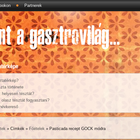
ookon
Partnerek
ztatérkép?
zta története
 helyesen tésztát?
olasz tésztát fogyasztani?
 névkereső
tek
» Címkék »
Főételek
» Pasticada recept GOCK módra