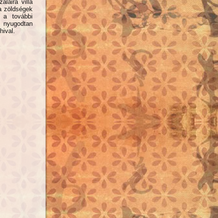
laira villa
a zöldségek
 a további
, nyugodtan
hival.