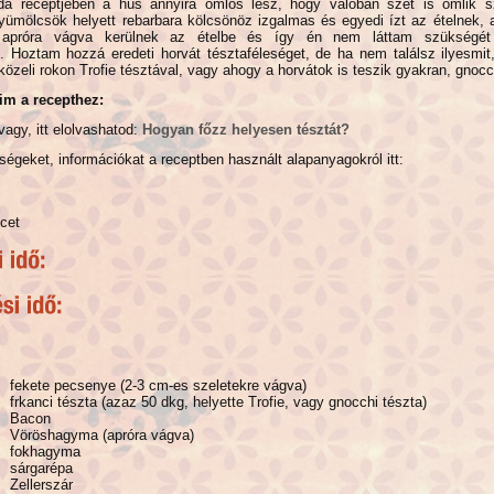
 receptjében a hús annyira omlós lesz, hogy valóban szét is omlik szá
yümölcsök helyett rebarbara kölcsönöz izgalmas és egyedi ízt az ételnek, 
 apróra vágva kerülnek az ételbe és így én nem láttam szükségét
. Hoztam hozzá eredeti horvát tésztaféleséget, de ha nem találsz ilyesmit
 közeli rokon Trofie tésztával, vagy ahogy a horvátok is teszik gyakran, gnocc
im a recepthez:
vagy, itt elolvashatod:
Hogyan főzz helyesen tésztát?
égeket, információkat a receptben használt alapanyagokról itt:
ecet
fekete pecsenye (2-3 cm-es szeletekre vágva)
frkanci tészta (azaz 50 dkg, helyette Trofie, vagy gnocchi tészta)
Bacon
Vöröshagyma (apróra vágva)
fokhagyma
sárgarépa
Zellerszár