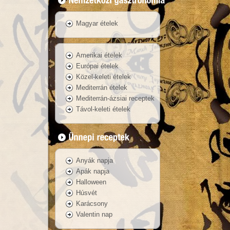
Magyar ételek
Amerikai ételek
Európai ételek
Közel-keleti ételek
Mediterrán ételek
Mediterrán-ázsiai receptek
Távol-keleti ételek
Anyák napja
Apák napja
Halloween
Húsvét
Karácsony
Valentin nap