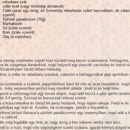
rebarbara szár
cider ecet (vagy minőségi almaecet)
Cider (azaz egy üveg, én Somersby rebarbarás cidert használtam, de válas
szerint)
Sűrített paradicsom (70g)
Marhahúslé
Só (ízlés szerint)
Bors (ízlés szerint)
Olaj (a sütéshez)
 a vastag szeletekre vágott húst tűzdeld meg bacon szalonnával, fokhagyma,
a és sárgarépa darabokkal, majd helyezd egy plasztik zacskóba és öntsd rá
őszekrényben tárold felhasználásáig.
kat, a zeller és rebarbara szárakat, valamint a fokhagymákat gépi aprítóban
ús szeleteket a zsákból, pappírtörlővel itasd fel róla az ecet maradékot, majd
n, mély serpenyőben pirítsd meg mindkét oldalát. Vedd ki és tedd félre.
gesre a vöröshagymát egy kevés olajon, majd add hozzá a gépi aprító tartalm
ább 3-4 percig. Sózzad és borsozzad ízlésed szerint.
 a hússzeleteket és öntsd fel annyi húslével, hogy éppen ellepje. Fedd le és
pároljad egy órán át. Közben, ha szükséges, pótold a folyadékot.
eltével pirítsd illatosra a sűrített paradicsomot egy serpenyőben, majd add a
 a ciderrel.
ább még legalább egy órán át, vagy amíg a hús teljesen omlós nem lesz.
dd ki a húst, majd villa segítségével szedd szálaira, igazán könnyű dolgod l