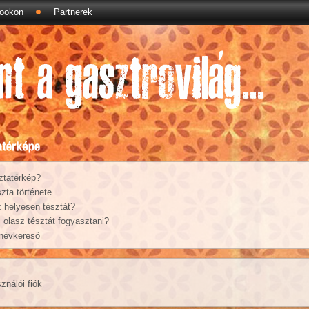
ookon
Partnerek
ztatérkép?
zta története
 helyesen tésztát?
olasz tésztát fogyasztani?
 névkereső
ználói fiók