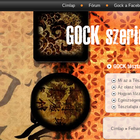
Címlap
Fórum
Gock a Faceb
Mi az a Tés
Az olasz tés
Hogyan főzz
Egészséges 
Tésztafajta
Címlap
»
Felhas