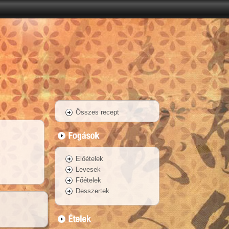
Összes recept
Előételek
Levesek
Főételek
Desszertek