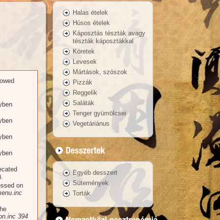
Halas ételek
Húsos ételek
Káposztás tészták avagy
tészták káposztákkal
Köretek
Levesek
Mártások, szószok
llowed
Pizzák
Reggelik
Saláták
yben
Tenger gyümölcsei
yben
Vegetáriánus
yben
yben
recated
Egyéb desszert
.
Sütemények
essed on
enu.inc
Torták
the
n.inc
394