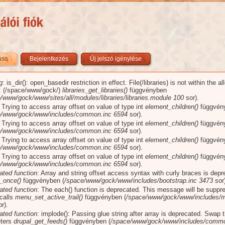
zása
(aktív fül)
Bejelentkezés
Új jelszó igénylése
g
: is_dir(): open_basedir restriction in effect. File(/libraries) is not within the a
üzenet
): (/space/www/gock/)
libraries_get_libraries()
függvényben
/www/gock/www/sites/all/modules/libraries/libraries.module
100
sor).
: Trying to access array offset on value of type int
element_children()
függvén
e/www/gock/www/includes/common.inc
6594
sor).
: Trying to access array offset on value of type int
element_children()
függvén
e/www/gock/www/includes/common.inc
6594
sor).
: Trying to access array offset on value of type int
element_children()
függvén
e/www/gock/www/includes/common.inc
6594
sor).
: Trying to access array offset on value of type int
element_children()
függvén
e/www/gock/www/includes/common.inc
6594
sor).
ated function
: Array and string offset access syntax with curly braces is dep
_once()
függvényben (
/space/www/gock/www/includes/bootstrap.inc
3473
sor)
ated function
: The each() function is deprecated. This message will be suppr
 calls
menu_set_active_trail()
függvényben (
/space/www/gock/www/includes/m
r).
ated function
: implode(): Passing glue string after array is deprecated. Swap 
ters
drupal_get_feeds()
függvényben (
/space/www/gock/www/includes/commo