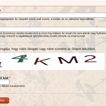
*
gengedett. Az írásjelek közül csak a pont, a kötőjel, és az aláhúzás használható.
. A rendszer minden levelet erre a címre fog küldeni. Az email cím nem jelenik meg nyilváno
 vagy értesítő szolgáltatások igénybevétele esetén érkezik rá email üzenet.
zsgálja, hogy valós látogató vagy robot szeretné az űrlapot beküldeni.
tó kód
*
en látható karaktereket.