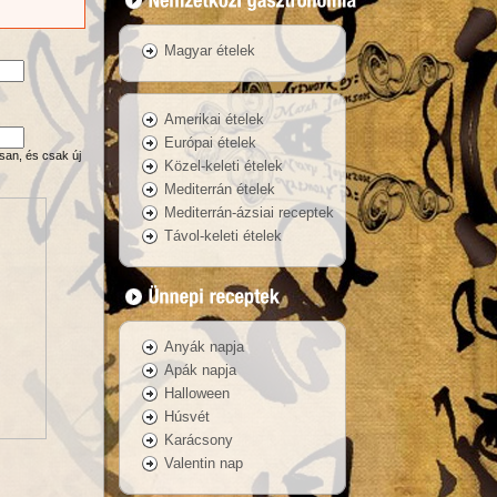
Magyar ételek
Amerikai ételek
Európai ételek
san, és csak új
Közel-keleti ételek
Mediterrán ételek
Mediterrán-ázsiai receptek
Távol-keleti ételek
Anyák napja
Apák napja
Halloween
Húsvét
Karácsony
Valentin nap