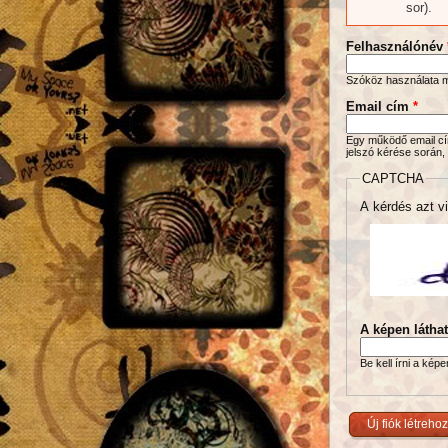
sor).
Felhasználónév
Szóköz használata me
Email cím
*
Egy működő email cím
jelszó kérése során,
CAPTCHA
A kérdés azt vi
A képen látha
Be kell írni a kép