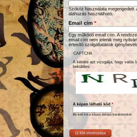
Szóköz használata megengedett. Az
aláhúzás használható.
Email cím
*
Egy működő email cím. A rendszer 
email cím nem jelenik meg nyilván
értesítő szolgáltatások igénybevét
CAPTCHA
A kérdés azt vizsgálja, hogy valós l
beküldeni.
A képen látható kód
*
Be kell írni a képen látható karaktereket.