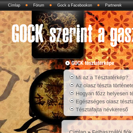
Címlap
Fórum
Gock a Facebookon
Partnerek
Mi az a Tésztatérkép?
Az olasz tészta történet
Hogyan főzz helyesen t
Egészséges olasz tésztá
Tésztafajta névkereső
Címlap
»
Felhasználói fiók