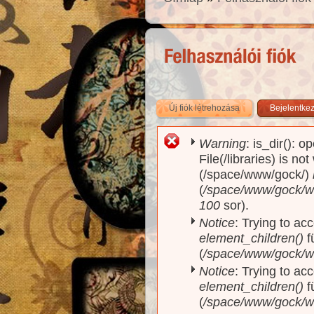
Új fiók létrehozása
(aktív fül)
Bejelentke
Warning
: is_dir(): o
Hibaüzenet
File(/libraries) is no
(/space/www/gock/)
(
/space/www/gock/www
100
sor).
Notice
: Trying to acc
element_children()
f
(
/space/www/gock/w
Notice
: Trying to acc
element_children()
f
(
/space/www/gock/w