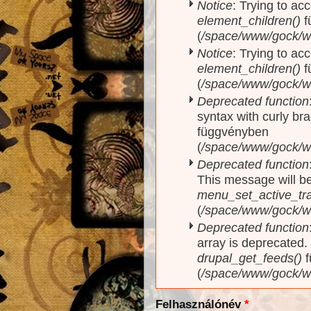
Notice
: Trying to acc
element_children()
f
(
/space/www/gock/w
Notice
: Trying to acc
element_children()
f
(
/space/www/gock/w
Deprecated function
syntax with curly br
függvényben
(
/space/www/gock/ww
Deprecated function
This message will be
menu_set_active_trai
(
/space/www/gock/w
Deprecated function
array is deprecated
drupal_get_feeds()
f
(
/space/www/gock/w
Felhasználónév
*