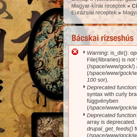
Magyar-kínai receptek
» C
Eurázsiai receptek
»
Magya
Warning
: is_dir(): o
Hibaüzenet
File(/libraries) is no
(/space/www/gock/)
(
/space/www/gock/www
100
sor).
Deprecated function
syntax with curly br
függvényben
(
/space/www/gock/ww
Deprecated function
array is deprecated
drupal_get_feeds()
f
(
/space/www/gock/w