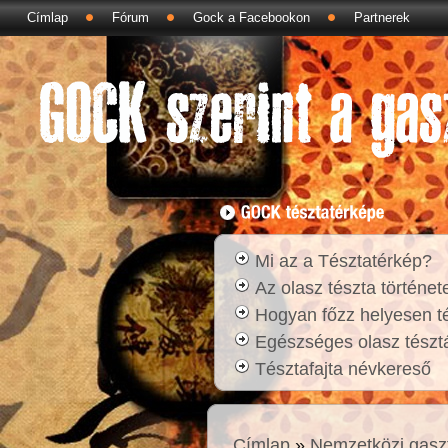
Címlap
Fórum
Gock a Facebookon
Partnerek
Mi az a Tésztatérkép?
Az olasz tészta történet
Hogyan főzz helyesen t
Egészséges olasz tésztá
Tésztafajta névkereső
Címlap
»
Nemzetközi gasz