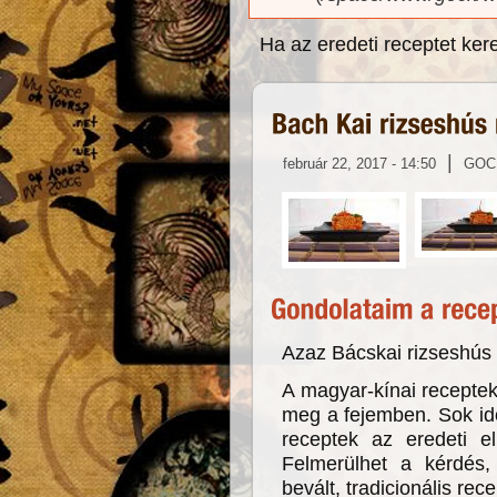
Ha az eredeti receptet ker
|
február 22, 2017 - 14:50
GOC
Azaz Bácskai rizseshús 
A magyar-kínai receptek
meg a fejemben. Sok idő
receptek az eredeti el
Felmerülhet a kérdés
bevált, tradicionális re