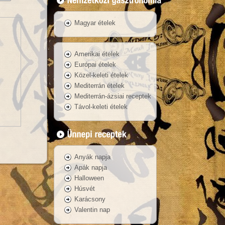
Magyar ételek
Amerikai ételek
Európai ételek
Közel-keleti ételek
Mediterrán ételek
Mediterrán-ázsiai receptek
Távol-keleti ételek
Anyák napja
Apák napja
Halloween
Húsvét
Karácsony
Valentin nap