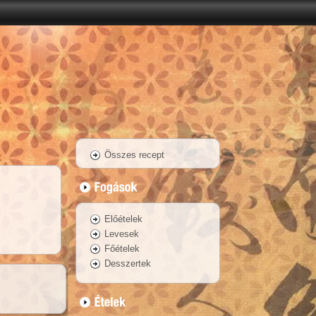
Összes recept
Előételek
Levesek
Főételek
Desszertek