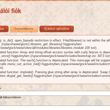
zása
Bejelentkezés
(aktív fül)
Új jelszó igénylése
g
: is_dir(): open_basedir restriction in effect. File(/libraries) is not within the a
üzenet
): (/space/www/gock/)
libraries_get_libraries()
függvényben
/www/gock/www/sites/all/modules/libraries/libraries.module
100
sor).
ated function
: Array and string offset access syntax with curly braces is dep
_once()
függvényben (
/space/www/gock/www/includes/bootstrap.inc
3473
sor)
ated function
: The each() function is deprecated. This message will be suppr
 calls
menu_set_active_trail()
függvényben (
/space/www/gock/www/includes/m
r).
ated function
: implode(): Passing glue string after array is deprecated. Swap 
ters
drupal_get_feeds()
függvényben (
/space/www/gock/www/includes/commo
*
ált felhasználónév.