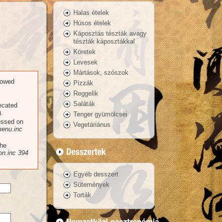
Halas ételek
Húsos ételek
Káposztás tészták avagy
tészták káposztákkal
Köretek
Levesek
Mártások, szószok
llowed
Pizzák
Reggelik
Saláták
recated
.
Tenger gyümölcsei
essed on
Vegetáriánus
enu.inc
the
n.inc
394
Egyéb desszert
Sütemények
Torták