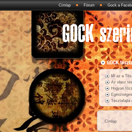
Címlap
Fórum
Gock a Faceb
Mi az a Tés
Az olasz tés
Hogyan főzz
Egészséges 
Tésztafajta
Címlap