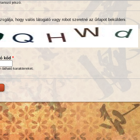
tartozó jelszó.
zsgálja, hogy valós látogató vagy robot szeretné az űrlapot beküldeni.
tó kód
*
en látható karaktereket.