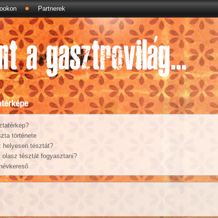
ookon
Partnerek
ztatérkép?
zta története
 helyesen tésztát?
olasz tésztát fogyasztani?
 névkereső