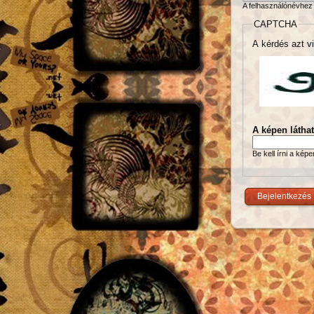
A felhasználónévhez 
CAPTCHA
A kérdés azt vi
A képen látha
Be kell írni a kép