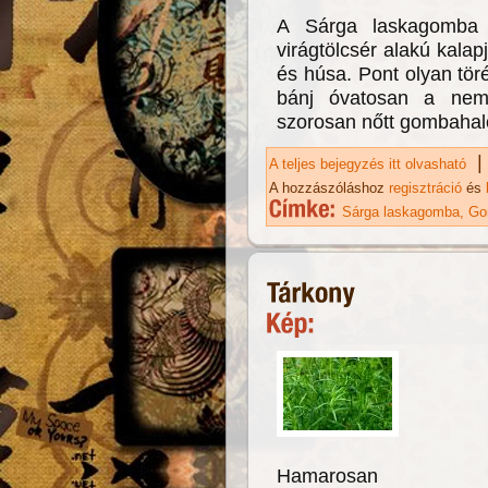
A Sárga laskagomba j
virágtölcsér alakú kalap
és húsa. Pont olyan töré
bánj óvatosan a neme
szorosan nőtt gombaha
|
A teljes bejegyzés itt olvasható
Sá
A hozzászóláshoz
regisztráció
és
Sárga laskagomba
Go
Hamarosan