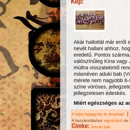
Akár hallottál már erről
nevét hallani ahhoz, hog
eredetű. Pontos származ
valószínűleg Kína vagy
múltra visszatekintő re
másnéven aduki bab (Vi
mérete nem nagyobb 6-8
színe vöröses, jellegzetes
jellegzetesen édeskés.
Miért egészséges az a
|
A teljes bejegyzés itt olvasható
Ad
A hozzászóláshoz
regisztráció
és
Adzuki bab