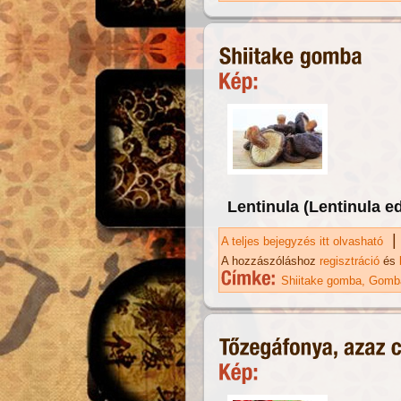
Lentinula (Lentinula e
|
A teljes bejegyzés itt olvasható
Sh
A hozzászóláshoz
regisztráció
és
Shiitake gomba
Gomba