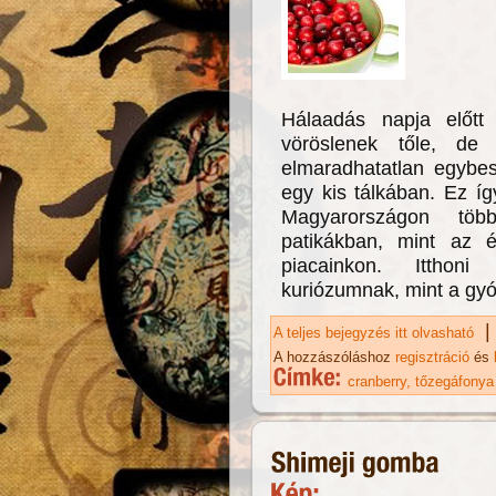
Hálaadás napja előt
vöröslenek tőle, de
elmaradhatatlan egybesü
egy kis tálkában. Ez í
Magyarországon töb
patikákban, mint az é
piacainkon. Itthoni
kuriózumnak, mint a gy
|
A teljes bejegyzés itt olvasható
Tő
ka
A hozzászóláshoz
regisztráció
és
cranberry
tőzegáfonya