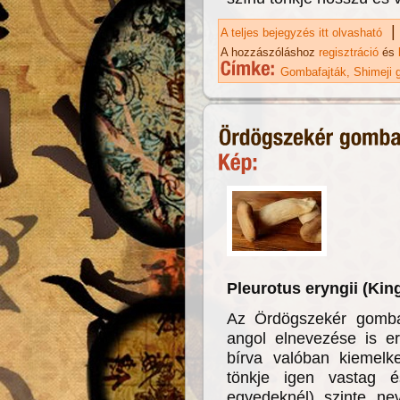
|
A teljes bejegyzés itt olvasható
Sh
A hozzászóláshoz
regisztráció
és
Gombafajták
Shimeji
Pleurotus eryngii (Ki
Az Ördögszekér gomba 
angol elnevezése is err
bírva valóban kiemelke
tönkje igen vastag é
egyedeknél) szinte ne