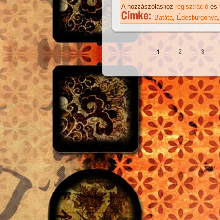
ka
A hozzászóláshoz
regisztráció
és
Batáta
Édesburgonya
Oldalak