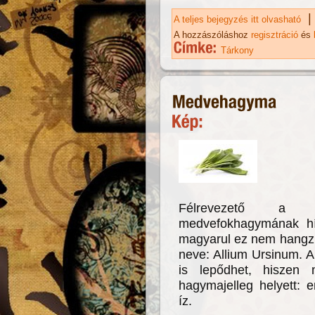
|
A teljes bejegyzés itt olvasható
Tá
A hozzászóláshoz
regisztráció
és
Tárkony
Félrevezető a 
medvefokhagymának hí
magyarul ez nem hangzik 
neve: Allium Ursinum. 
is lepődhet, hiszen
hagymajelleg helyett: 
íz.