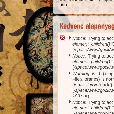
bab
Notice
: Trying to acc
Hibaüzenet
element_children()
f
(
/space/www/gock/w
Notice
: Trying to acc
element_children()
f
(
/space/www/gock/w
Warning
: is_dir(): o
File(/libraries) is no
(/space/www/gock/)
(
/space/www/gock/www
100
sor).
Notice
: Trying to acc
element_children()
f
(
/space/www/gock/w