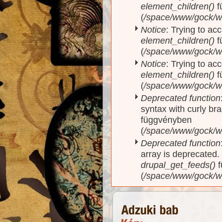
element_children()
f
(
/space/www/gock/w
Notice
: Trying to acc
element_children()
f
(
/space/www/gock/w
Notice
: Trying to acc
element_children()
f
(
/space/www/gock/w
Deprecated function
syntax with curly br
függvényben
(
/space/www/gock/ww
Deprecated function
array is deprecated
drupal_get_feeds()
f
(
/space/www/gock/w