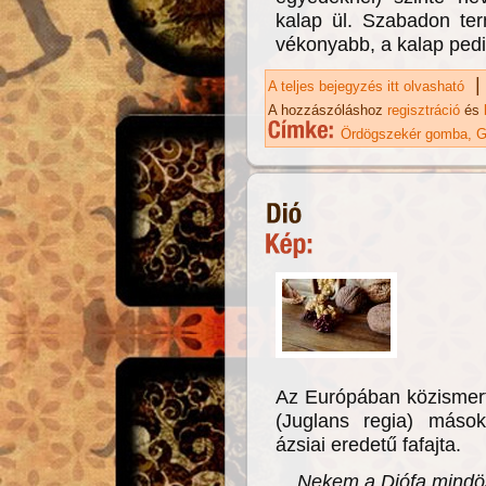
kalap ül. Szabadon te
vékonyabb, a kalap ped
|
A teljes bejegyzés itt olvasható
Ör
A hozzászóláshoz
regisztráció
és
Ördögszekér gomba
G
Az Európában közismert
(Juglans regia) máso
ázsiai eredetű fafajta.
Nekem a Diófa mindös