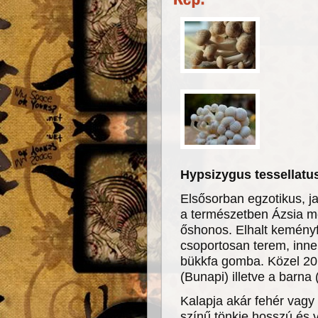
Hypsizygus tessellat
Elsősorban egzotikus, j
a természetben Ázsia m
őshonos. Elhalt keményf
csoportosan terem, inne
bükkfa gomba. Közel 20 f
(Bunapi) illetve a barna 
Kalapja akár fehér vagy 
színű tönkje hosszú és 