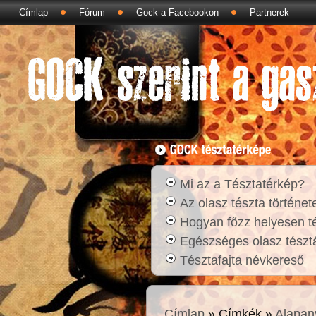
Címlap
Fórum
Gock a Facebookon
Partnerek
Mi az a Tésztatérkép?
Az olasz tészta történet
Hogyan főzz helyesen t
Egészséges olasz tésztá
Tésztafajta névkereső
Címlap
» Címkék »
Alapan