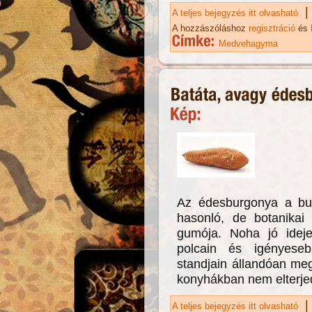
|
A teljes bejegyzés itt olvasható
Me
A hozzászóláshoz
regisztráció
és
Medvehagyma
Az édesburgonya a bu
hasonló, de botanika
gumója. Noha jó idej
polcain és igényeseb
standjain állandóan me
konyhákban nem elterje
|
A teljes bejegyzés itt olvasható
Ba