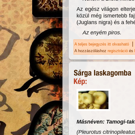
Az egész világon elterje
közül még ismertebb fa
(Juglans nigra) és a feh
Az enyém piros.
|
A teljes bejegyzés itt olvasható
Di
A hozzászóláshoz
regisztráció
és
Másnéven: Tamogi-tak
(Pleurotus citrinopileatu