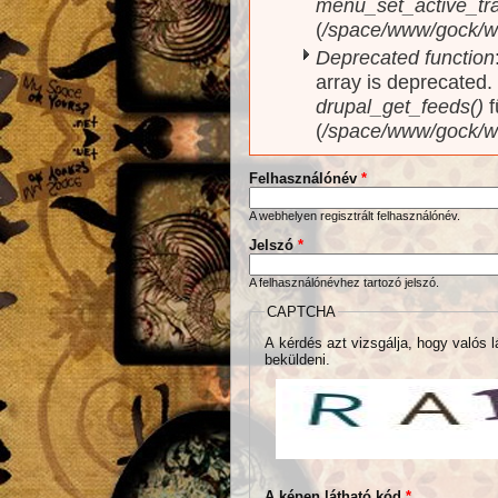
menu_set_active_trai
(
/space/www/gock/w
Deprecated function
array is deprecated
drupal_get_feeds()
f
(
/space/www/gock/w
Felhasználónév
*
A webhelyen regisztrált felhasználónév.
Jelszó
*
A felhasználónévhez tartozó jelszó.
CAPTCHA
A kérdés azt vizsgálja, hogy valós l
beküldeni.
A képen látható kód
*