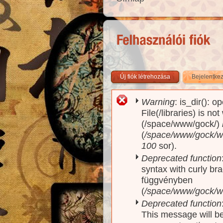
Új fiók létrehozása
Bejelentke
Warning
: is_dir(): o
Hibaüzenet
File(/libraries) is no
(/space/www/gock/)
(
/space/www/gock/www
100
sor).
Deprecated function
syntax with curly br
függvényben
(
/space/www/gock/ww
Deprecated function
This message will be