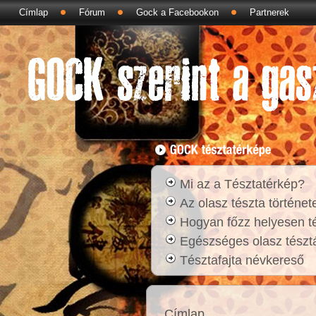
Címlap
Fórum
Gock a Facebookon
Partnerek
Mi az a Tésztatérkép?
Az olasz tészta történet
Hogyan főzz helyesen t
Egészséges olasz tésztá
Tésztafajta névkereső
Címlap