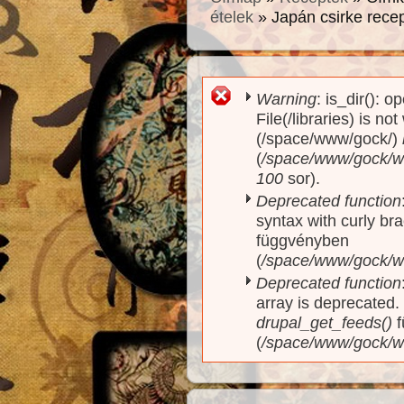
ételek
» Japán csirke rece
Warning
: is_dir(): o
Hibaüzenet
File(/libraries) is no
(/space/www/gock/)
(
/space/www/gock/www
100
sor).
Deprecated function
syntax with curly br
függvényben
(
/space/www/gock/ww
Deprecated function
array is deprecated
drupal_get_feeds()
f
(
/space/www/gock/w