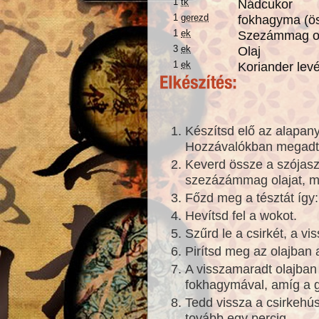
1
tk
Nádcukor
1
gerezd
fokhagyma (ö
1
ek
Szezámmag o
3
ek
Olaj
1
ek
Koriander levé
Készítsd elő az alapan
Hozzávalókban megad
Keverd össze a szójaszó
szezázámmag olajat, ma
Főzd meg a tésztát így
Hevítsd fel a wokot.
Szűrd le a csirkét, a vi
Pirítsd meg az olajban a
A visszamaradt olajban
fokhagymával, amíg a 
Tedd vissza a csirkehúst
tovább egy percig.