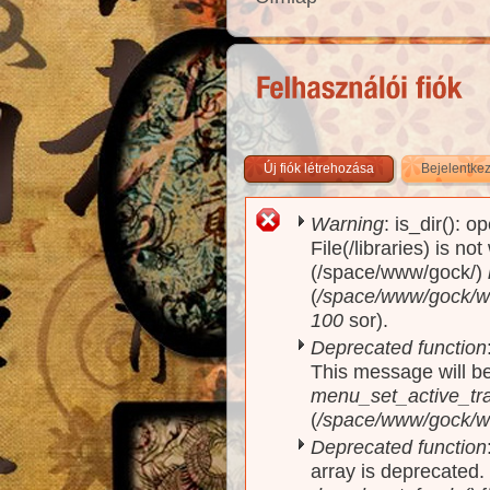
Új fiók létrehozása
Bejelentke
Warning
: is_dir(): o
Hibaüzenet
File(/libraries) is no
(/space/www/gock/)
(
/space/www/gock/www
100
sor).
Deprecated function
This message will be
menu_set_active_trai
(
/space/www/gock/w
Deprecated function
array is deprecated