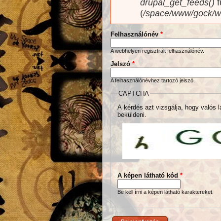
drupal_get_feeds()
f
(
/space/www/gock/w
Felhasználónév
*
A webhelyen regisztrált felhasználónév.
Jelszó
*
A felhasználónévhez tartozó jelszó.
CAPTCHA
A kérdés azt vizsgálja, hogy valós l
beküldeni.
A képen látható kód
*
Be kell írni a képen látható karaktereket.