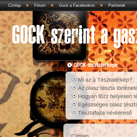
Címlap
Fórum
Gock a Facebookon
Partnerek
Mi az a Tésztatérkép?
Az olasz tészta történet
Hogyan főzz helyesen t
Egészséges olasz tésztá
Tésztafajta névkereső
Címlap