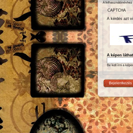
A felhasználónévhez 
CAPTCHA
A kérdés azt vi
A képen látha
Be kell írni a kép