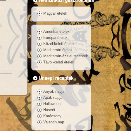
Magyar ételek
Amerikai ételek
Európai ételek
Közel-keleti ételek
Mediterrán ételek
Mediterrán-ázsiai receptek
Távol-keleti ételek
Anyák napja
Apák napja
Halloween
Húsvét
Karácsony
Valentin nap