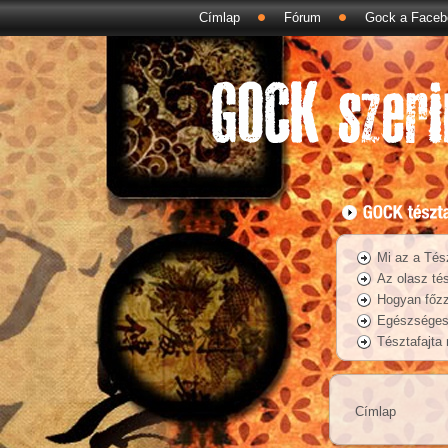
Címlap
Fórum
Gock a Faceb
Mi az a Tés
Az olasz tés
Hogyan főzz
Egészséges 
Tésztafajta
Címlap