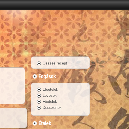
Összes recept
Előételek
Levesek
Főételek
Desszertek