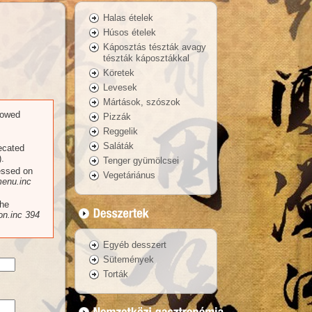
Halas ételek
Húsos ételek
Káposztás tészták avagy
tészták káposztákkal
Köretek
Levesek
Mártások, szószok
llowed
Pizzák
Reggelik
Saláták
recated
.
Tenger gyümölcsei
essed on
Vegetáriánus
enu.inc
the
n.inc
394
Egyéb desszert
Sütemények
Torták