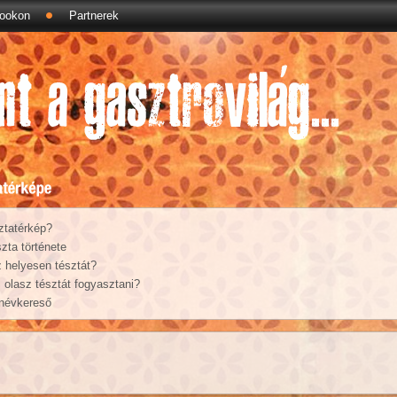
ookon
Partnerek
ztatérkép?
zta története
 helyesen tésztát?
olasz tésztát fogyasztani?
 névkereső