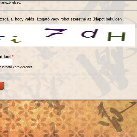
tartozó jelszó.
zsgálja, hogy valós látogató vagy robot szeretné az űrlapot beküldeni.
tó kód
*
en látható karaktereket.