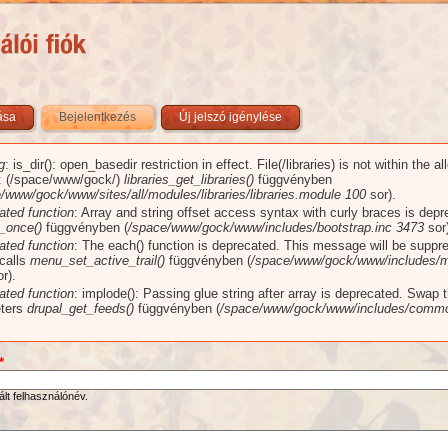
zása
Bejelentkezés
(aktív fül)
Új jelszó igénylése
g
: is_dir(): open_basedir restriction in effect. File(/libraries) is not within the a
üzenet
): (/space/www/gock/)
libraries_get_libraries()
függvényben
/www/gock/www/sites/all/modules/libraries/libraries.module
100
sor).
ated function
: Array and string offset access syntax with curly braces is dep
_once()
függvényben (
/space/www/gock/www/includes/bootstrap.inc
3473
sor)
ated function
: The each() function is deprecated. This message will be suppr
 calls
menu_set_active_trail()
függvényben (
/space/www/gock/www/includes/m
r).
ated function
: implode(): Passing glue string after array is deprecated. Swap 
ters
drupal_get_feeds()
függvényben (
/space/www/gock/www/includes/commo
*
ált felhasználónév.