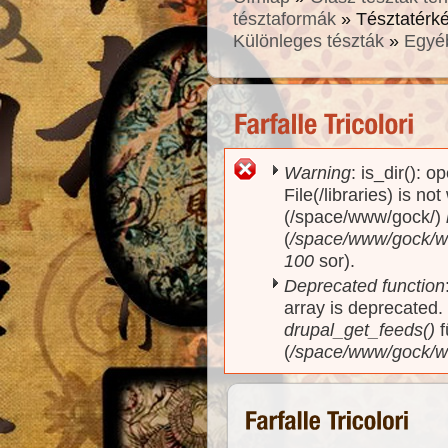
tésztaformák
» Tésztatérk
Különleges tészták
»
Egyé
Warning
: is_dir(): o
Hibaüzenet
File(/libraries) is no
(/space/www/gock/)
(
/space/www/gock/www
100
sor).
Deprecated function
array is deprecated
drupal_get_feeds()
f
(
/space/www/gock/w