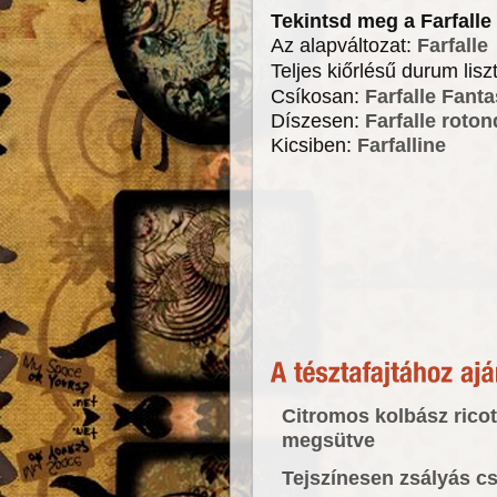
Tekintsd meg a Farfalle 
Az alapváltozat:
Farfalle
Teljes kiőrlésű durum lisz
Csíkosan:
Farfalle Fanta
Díszesen:
Farfalle roton
Kicsiben:
Farfalline
Citromos kolbász ricott
megsütve
Tejszínesen zsályás cs