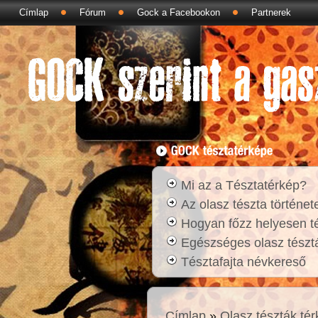
Címlap
Fórum
Gock a Facebookon
Partnerek
Mi az a Tésztatérkép?
Az olasz tészta történet
Hogyan főzz helyesen t
Egészséges olasz tésztá
Tésztafajta névkereső
Címlap
»
Olasz tészták té