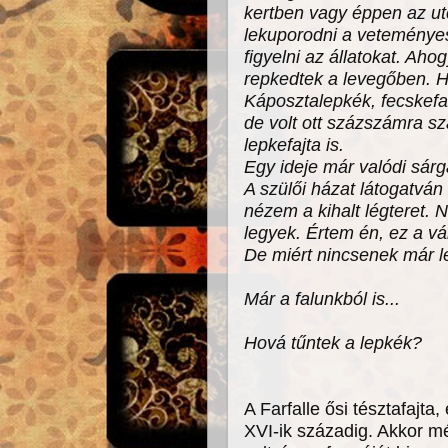
kertben vagy éppen az ut
lekuporodni a veteményes
figyelni az állatokat. Ah
repkedtek a levegőben. H
Káposztalepkék, fecskefar
de volt ott százszámra s
lepkefajta is.
Egy ideje már valódi sárg
A szülői házat látogatv
nézem a kihalt légteret. 
legyek. Értem én, ez a v
De miért nincsenek már l
Már a falunkból is...
Hová tűntek a lepkék?
A Farfalle ősi tésztafajta
XVI-ik századig. Akkor m