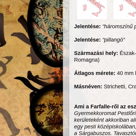
Jelentése:
"háromszínű p
Jelentése:
"pillangó"
Származási hely:
Észak-
Romagna)
Átlagos mérete:
40 mm h
Másnéven:
Strichetti, Cr
Ami a Farfalle-ről az es
Gyermekkoromat Pestlőri
kerületeként akkoriban al
egy pesti középiskolában,
a Sárgabuszos.
Tavasztó