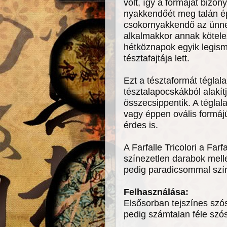
volt, így a formáját bizon
nyakkendőét meg talán é
csokornyakkendő az ünnep
alkalmakkor annak kötelez
hétköznapok egyik legism
tésztafajtája lett.
Ezt a tésztaformát téglala
tésztalapocskákból alakít
összecsippentik. A téglal
vagy éppen ovális formájú
érdes is.
A Farfalle Tricolori a Far
színezetlen darabok melle
pedig paradicsommal szín
Felhasználása:
Elsősorban tejszínes szós
pedig számtalan féle szós