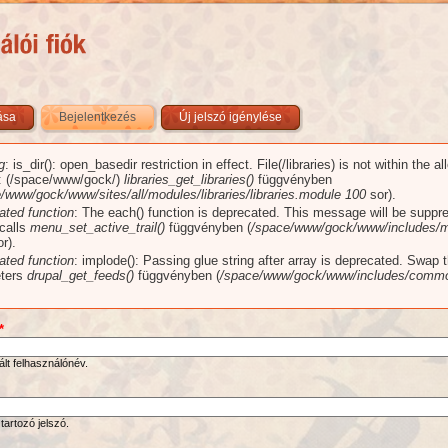
zása
Bejelentkezés
(aktív fül)
Új jelszó igénylése
g
: is_dir(): open_basedir restriction in effect. File(/libraries) is not within the a
üzenet
): (/space/www/gock/)
libraries_get_libraries()
függvényben
/www/gock/www/sites/all/modules/libraries/libraries.module
100
sor).
ated function
: The each() function is deprecated. This message will be suppr
 calls
menu_set_active_trail()
függvényben (
/space/www/gock/www/includes/m
r).
ated function
: implode(): Passing glue string after array is deprecated. Swap 
ters
drupal_get_feeds()
függvényben (
/space/www/gock/www/includes/commo
*
ált felhasználónév.
tartozó jelszó.