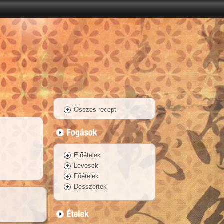
Összes recept
Előételek
Levesek
Főételek
Desszertek