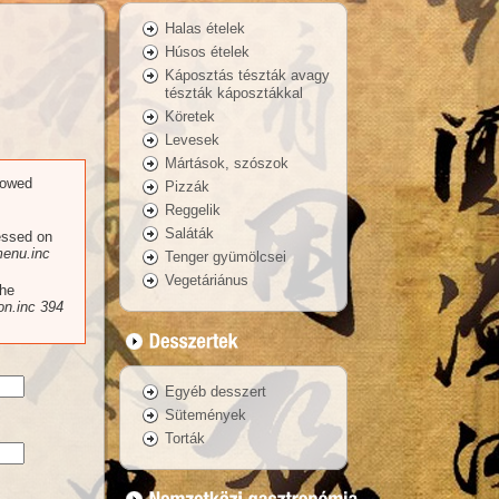
Halas ételek
Húsos ételek
Káposztás tészták avagy
tészták káposztákkal
Köretek
Levesek
Mártások, szószok
llowed
Pizzák
Reggelik
Saláták
essed on
enu.inc
Tenger gyümölcsei
Vegetáriánus
the
n.inc
394
Egyéb desszert
Sütemények
Torták