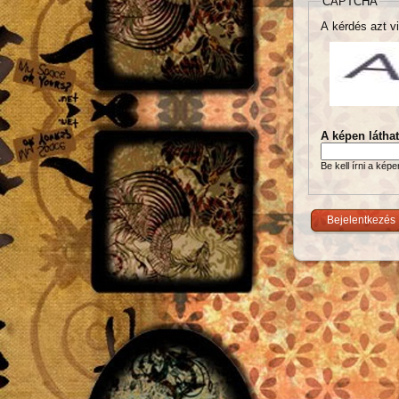
CAPTCHA
A kérdés azt vi
A képen látha
Be kell írni a kép