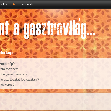
ookon
Partnerek
ztatérkép?
zta története
 helyesen tésztát?
olasz tésztát fogyasztani?
 névkereső