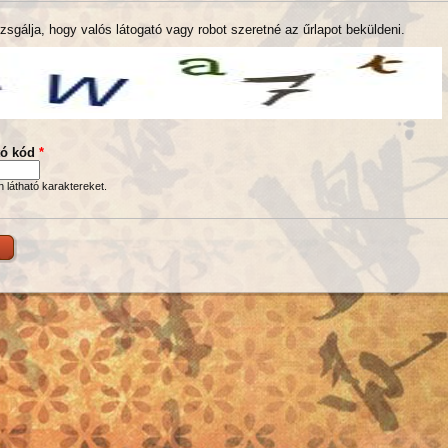
zsgálja, hogy valós látogató vagy robot szeretné az űrlapot beküldeni.
tó kód
*
en látható karaktereket.