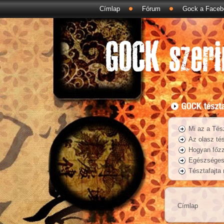
Címlap
Fórum
Gock a Faceb
Mi az a Tés
Az olasz tés
Hogyan főzz
Egészséges 
Tésztafajta
Címlap