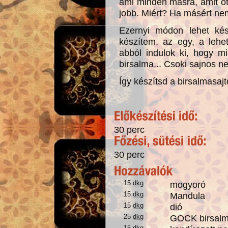
ami minden másra, amit o
jobb. Miért? Ha másért nem,
Ezernyi módon lehet kés
készítem, az egy, a lehe
abból indulok ki, hogy m
birsalma... Csoki sajnos n
Így készítsd a birsalmasajt
30 perc
30 perc
15
dkg
mogyoró
15
dkg
Mandula
15
dkg
dió
25
dkg
GOCK birsalma
15
dkg