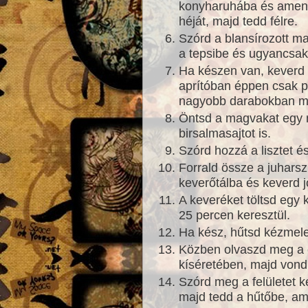
konyharuhába és amenny
héját, majd tedd félre.
Szórd a blansírozott m
a tepsibe és ugyancsak 
Ha készen van, keverd
aprítóban éppen csak p
nagyobb darabokban m
Öntsd a magvakat egy 
birsalmasajtot is.
Szórd hozzá a lisztet é
Forrald össze a juharsz
keverőtálba és keverd j
A keveréket töltsd egy 
25 percen keresztül.
Ha kész, hűtsd kézmele
Közben olvaszd meg a c
kíséretében, majd vond 
Szórd meg a felületet k
majd tedd a hűtőbe, a