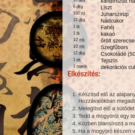
kandírozott n
6
dkg
Liszt
150
ml
Juharszirup
12
dkg
Nádcukor
1
tk
Fahéj
1
tk
kakaó
1⁄2
mk
őrölt szerecs
1⁄2
mk
Szegfűbors
12
dkg
Csokoládé (5
1
ek
Tejszín
1
marék
dekorációs cuk
Készítsd elő az alapan
Hozzávalókban megad
Melegítsd elő a sütődet
Tedd a mogyorót egy tep
Közben blansírozd a m
Ha a mogyoró készen va