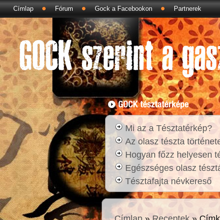
Címlap
Fórum
Gock a Facebookon
Partnerek
Mi az a Tésztatérkép?
Az olasz tészta történet
Hogyan főzz helyesen t
Egészséges olasz tésztá
Tésztafajta névkereső
Címlap
»
Receptek
» Címk