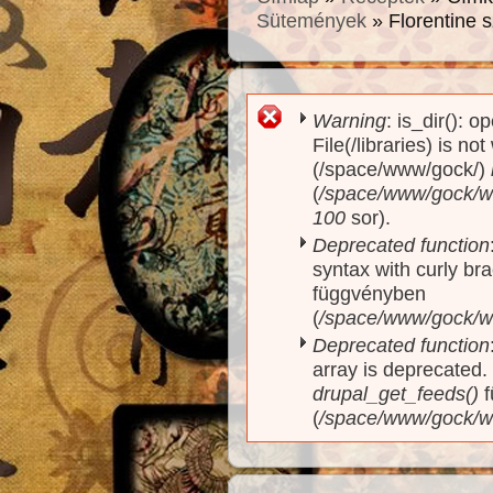
Sütemények
» Florentine s
Warning
: is_dir(): o
Hibaüzenet
File(/libraries) is no
(/space/www/gock/)
(
/space/www/gock/www
100
sor).
Deprecated function
syntax with curly br
függvényben
(
/space/www/gock/ww
Deprecated function
array is deprecated
drupal_get_feeds()
f
(
/space/www/gock/w