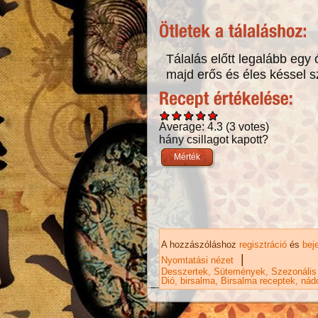
Tálalás előtt legalább egy
majd erős és éles késsel s
Average:
4.3
(
3
votes)
hány csillagot kapott?
A hozzászóláshoz
regisztráció
és
bej
|
Nyomtatási nézet
Desszertek
Sütemények
Szezonális
Dió
birsalma
Birsalma receptek
nád