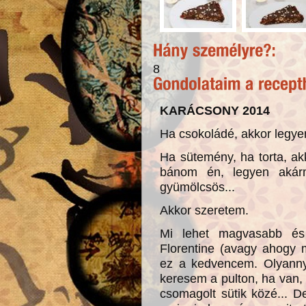
8
KARÁCSONY 2014
Ha csokoládé, akkor legye
Ha sütemény, ha torta, ak
bánom én, legyen akár
gyümölcsös...
Akkor szeretem.
Mi lehet magvasabb és 
Florentine (avagy ahogy m
ez a kedvencem. Olyannyi
keresem a pulton, ha van,
csomagolt sütik közé... De