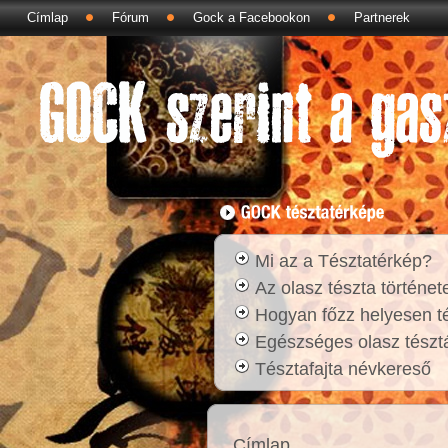
Címlap
Fórum
Gock a Facebookon
Partnerek
Mi az a Tésztatérkép?
Az olasz tészta történet
Hogyan főzz helyesen t
Egészséges olasz tésztá
Tésztafajta névkereső
Címlap