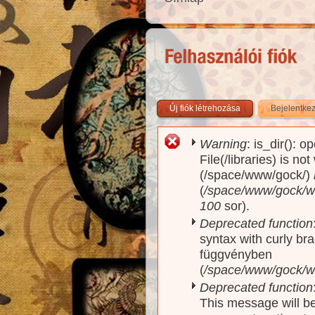
Új fiók létrehozása
Bejelentke
Warning
: is_dir(): o
Hibaüzenet
File(/libraries) is no
(/space/www/gock/)
(
/space/www/gock/www
100
sor).
Deprecated function
syntax with curly br
függvényben
(
/space/www/gock/ww
Deprecated function
This message will be