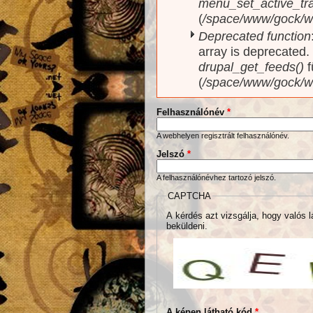
menu_set_active_trai
(
/space/www/gock/w
Deprecated function
array is deprecated
drupal_get_feeds()
f
(
/space/www/gock/w
Felhasználónév
*
A webhelyen regisztrált felhasználónév.
Jelszó
*
A felhasználónévhez tartozó jelszó.
CAPTCHA
A kérdés azt vizsgálja, hogy valós l
beküldeni.
A képen látható kód
*