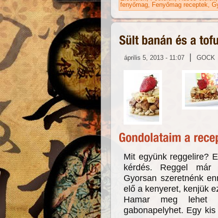
fenyőmag
Fenyőmag receptek
G
|
április 5, 2013 - 11:07
GOCK
Mit együnk reggelire? E
kérdés. Reggel már 
Gyorsan szeretnénk enn
elő a kenyeret, kenjük ez
Hamar meg lehet e
gabonapelyhet. Egy kis 