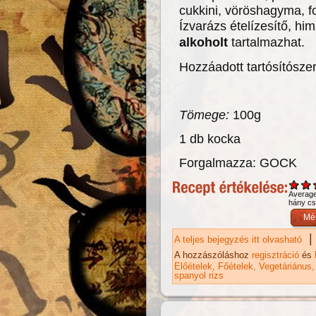
cukkini, vöröshagyma, 
Ízvarázs ételízesítő, h
alkoholt
tartalmazhat.
Hozzáadott tartósítósze
Tömege:
100g
1 db kocka
Forgalmazza: GOCK
Averag
hány csi
|
A teljes bejegyzés itt olvasható
MA
A hozzászóláshoz
regisztráció
és
Előételek
Főételek
Vegetáriánus
spanyol rizs