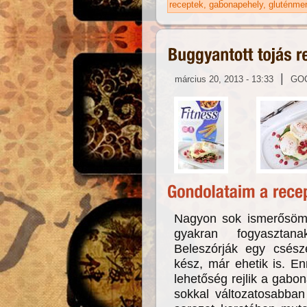
receptek
gabonapehely
gluténme
|
március 20, 2013 - 13:33
GO
Nagyon sok ismerősöm,
gyakran fogyasztana
Beleszórják egy csész
kész, már ehetik is. En
lehetőség rejlik a gabo
sokkal változatosabban