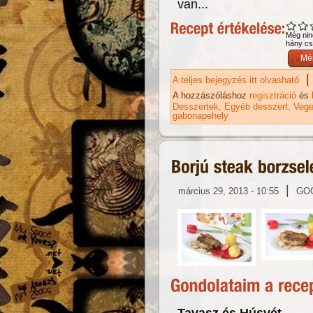
van...
Még nin
hány csi
|
A teljes bejegyzés itt olvasható
Sü
A hozzászóláshoz
regisztráció
és
Desszertek
Egyéb desszert
Vege
gabonapehely
|
március 29, 2013 - 10:55
GO
Tavasz és Húsvét.