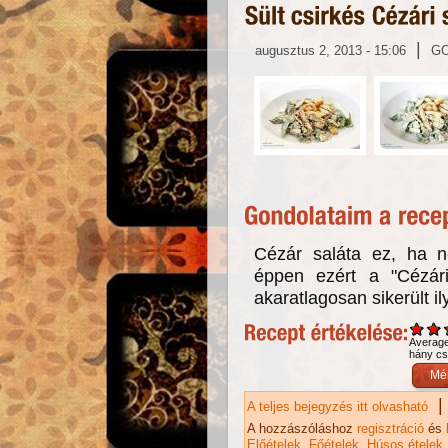
|
augusztus 2, 2013 - 15:06
G
Cézár saláta ez, ha ne
éppen ezért a "Cézári
akaratlagosan sikerült il
Averag
hány csi
|
A teljes bejegyzés itt olvasható
Sü
ka
A hozzászóláshoz
regisztráció
és
Előételek
Főételek
Húsos ételek