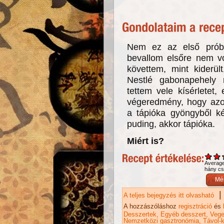
Nem ez az első próbá
bevallom elsőre nem vo
követtem, mint kiderül
Nestlé gabonapehely 
tettem vele kísérletet, 
végeredmény, hogy azon
a tápióka gyöngyből ké
puding, akkor tápióka.
Miért is?
Averag
hány csi
|
A teljes bejegyzés itt olvasható
Tá
ka
A hozzászóláshoz
regisztráció
és
Desszertek
Egyéb desszert
Vege
Nemzetközi gasztronómia
Távol-k