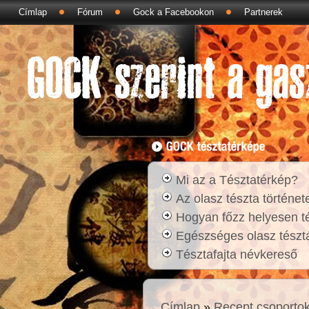
Címlap
Fórum
Gock a Facebookon
Partnerek
Mi az a Tésztatérkép?
Az olasz tészta történet
Hogyan főzz helyesen t
Egészséges olasz tésztá
Tésztafajta névkereső
Címlap
»
Recept csoporto