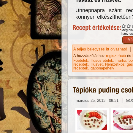
Ünnepnapra szánt rec
könnyen elkészíthetőe
Még nin
hány csi
|
A teljes bejegyzés itt olvasható
Bo
ka
A hozzászóláshoz
regisztráció
és
Főételek
Húsos ételek
marha
bo
receptek
Húsvét
Nemzetközi gas
receptek
gabonapehely
|
március 25, 2013 - 09:31
GO