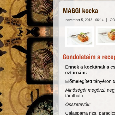
|
november 5, 2013 - 06:14
GO
Ennek a kockának a cs
ezt írnám:
Előmelegített tányéron t
Minőségét megőrzi:
negy
tárolható.
Összetevők:
Calasparra rizs, paradic