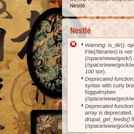
Nestlé
Warning
: is_dir(): o
Hibaüzenet
File(/libraries) is no
(/space/www/gock/)
(
/space/www/gock/www
100
sor).
Deprecated function
syntax with curly br
függvényben
(
/space/www/gock/ww
Deprecated function
array is deprecated
drupal_get_feeds()
f
(
/space/www/gock/w