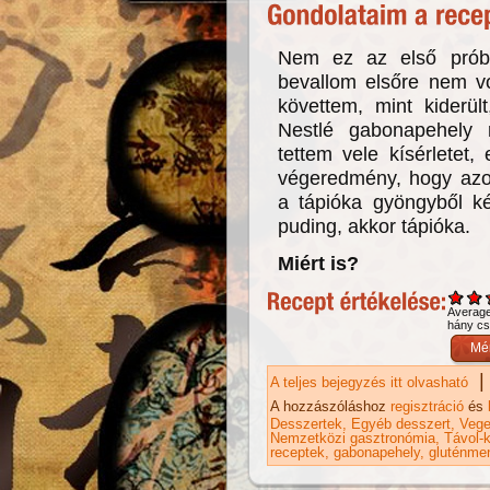
Nem ez az első próbá
bevallom elsőre nem vo
követtem, mint kiderül
Nestlé gabonapehely 
tettem vele kísérletet, 
végeredmény, hogy azon
a tápióka gyöngyből ké
puding, akkor tápióka.
Miért is?
Averag
hány csi
|
A teljes bejegyzés itt olvasható
Tá
ka
A hozzászóláshoz
regisztráció
és
Desszertek
Egyéb desszert
Vege
Nemzetközi gasztronómia
Távol-k
receptek
gabonapehely
gluténme