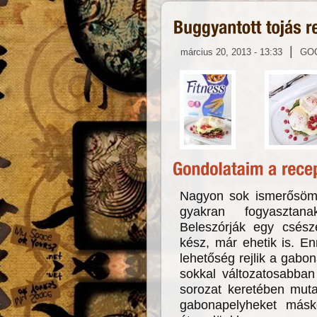
|
március 20, 2013 - 13:33
GO
Nagyon sok ismerősöm,
gyakran fogyasztana
Beleszórják egy csész
kész, már ehetik is. En
lehetőség rejlik a gabo
sokkal változatosabban
sorozat keretében muta
gabonapelyheket máské