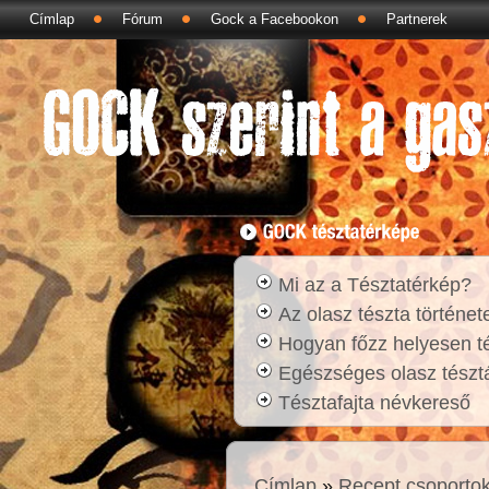
Címlap
Fórum
Gock a Facebookon
Partnerek
Mi az a Tésztatérkép?
Az olasz tészta történet
Hogyan főzz helyesen t
Egészséges olasz tésztá
Tésztafajta névkereső
Címlap
»
Recept csoporto