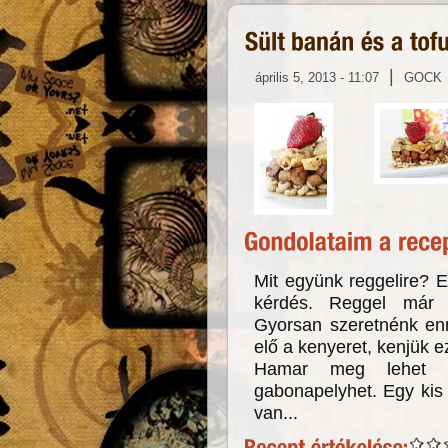
|
április 5, 2013 - 11:07
GOCK
Mit együnk reggelire? E
kérdés. Reggel már 
Gyorsan szeretnénk enn
elő a kenyeret, kenjük ez
Hamar meg lehet e
gabonapelyhet. Egy kis 
van...