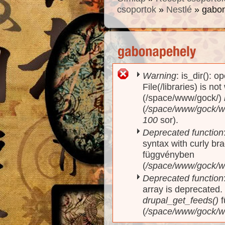
csoportok
»
Nestlé
» gabo
Warning
: is_dir(): o
Hibaüzenet
File(/libraries) is no
(/space/www/gock/)
(
/space/www/gock/www
100
sor).
Deprecated function
syntax with curly br
függvényben
(
/space/www/gock/ww
Deprecated function
array is deprecated
drupal_get_feeds()
f
(
/space/www/gock/w