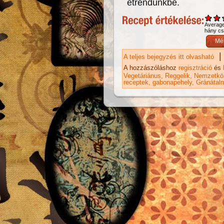
étrendünkbe.
Averag
hány csi
|
A teljes bejegyzés itt olvasható
Bu
ka
A hozzászóláshoz
regisztráció
és
Vegetáriánus
Reggelik
Nemzetköz
receptek
gabonapehely
Gránátal