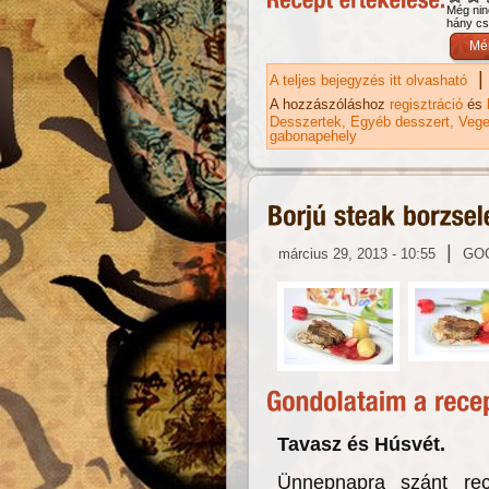
Még nin
hány csi
|
A teljes bejegyzés itt olvasható
Sü
A hozzászóláshoz
regisztráció
és
Desszertek
Egyéb desszert
Vege
gabonapehely
|
március 29, 2013 - 10:55
GO
Tavasz és Húsvét.
Ünnepnapra szánt rec