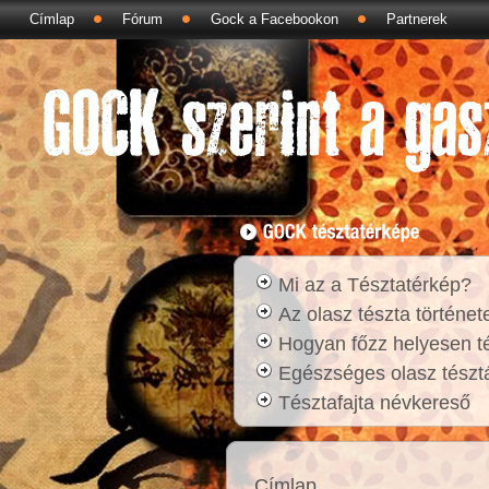
Címlap
Fórum
Gock a Facebookon
Partnerek
Mi az a Tésztatérkép?
Az olasz tészta történet
Hogyan főzz helyesen t
Egészséges olasz tésztá
Tésztafajta névkereső
Címlap