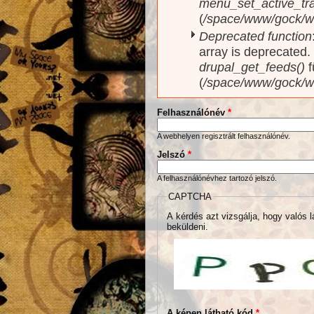
menu_set_active_trai
(
/space/www/gock/w
Deprecated function
array is deprecated
drupal_get_feeds()
f
(
/space/www/gock/w
Felhasználónév
*
A webhelyen regisztrált felhasználónév.
Jelszó
*
A felhasználónévhez tartozó jelszó.
CAPTCHA
A kérdés azt vizsgálja, hogy valós l
beküldeni.
A képen látható kód
*