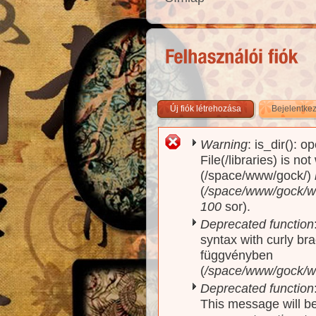
Új fiók létrehozása
Bejelentke
Warning
: is_dir(): o
Hibaüzenet
File(/libraries) is no
(/space/www/gock/)
(
/space/www/gock/www
100
sor).
Deprecated function
syntax with curly br
függvényben
(
/space/www/gock/ww
Deprecated function
This message will be