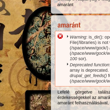
amaránt
Warning
: is_dir(): o
Hibaüzenet
File(/libraries) is no
(/space/www/gock/)
(
/space/www/gock/www
100
sor).
Deprecated function
array is deprecated
drupal_get_feeds()
f
(
/space/www/gock/w
Lefelé görgetve talál
érdekességekkel az amarán
amaránt felhasználásával, 