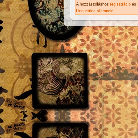
ka
A hozzászóláshoz
regisztráció
és
Linguettine al'arancia