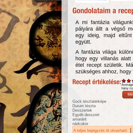
A mi fantázia világun
pályára állt a végső m
egy ideig, majd eltűn
együtt.
A fantázia világa külö
hogy egy villanás alatt
étel recept születik. 
szükséges ahhoz, hogy v
Averag
hány csi
Gock tésztatérképe
Durum tészta
Desszertek
Egyéb desszert
amaránt
nádcukor
|
A teljes bejegyzés itt olvasható
Na