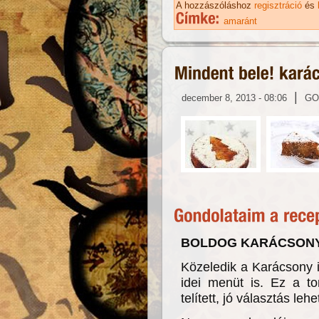
A hozzászóláshoz
regisztráció
és
amaránt
|
december 8, 2013 - 08:06
GO
BOLDOG KARÁCSONYT
Közeledik a Karácsony id
idei menüt is. Ez a to
telített, jó választás lehe