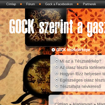
Címlap
Fórum
Gock a Facebookon
Partnerek
Mi az a Tésztatérkép?
Az olasz tészta történet
Hogyan főzz helyesen t
Egészséges olasz tésztá
Tésztafajta névkereső
Címlap
»
Alapanyag
»
Mag