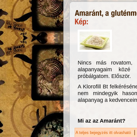
Nincs más rovatom, 
alapanyagaim közé
próbálgatom. Először.
A Klorofill Bt felkérésé
nem mindegyik hason
alapanyag a kedvencei
Mi az az Amaránt?
|
A teljes bejegyzés itt olvasható
Am
ka