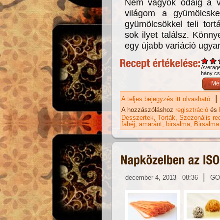
Nem vagyok odáig a va
világom a gyümölcsken
gyümölcsökkel teli tor
sok ilyet találsz. Könny
egy újabb variáció ugyan
Averag
hány csi
|
A teljes bejegyzés itt olvasható
Mi
ka
A hozzászóláshoz
regisztráció
és
Desszertek
Torták
Szezonális re
fahéj
amaránt
birsalma
Birsalma
|
december 4, 2013 - 08:36
GO