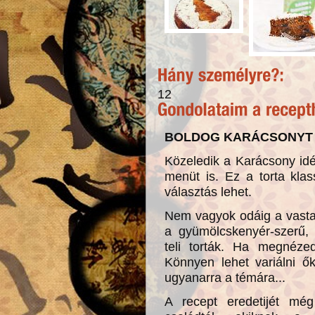
12
BOLDOG KARÁCSONYT 
Közeledik a Karácsony idén 
menüt is. Ez a torta klass
választás lehet.
Nem vagyok odáig a vasta
a gyümölcskenyér-szerű, 
teli torták. Ha megnézed
Könnyen lehet variálni ő
ugyanarra a témára...
A recept eredetijét mé