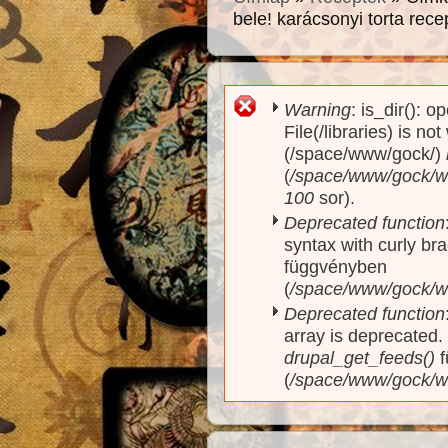
bele! karácsonyi torta rece
Warning
: is_dir(): o
Hibaüzenet
File(/libraries) is no
(/space/www/gock/)
(
/space/www/gock/www
100
sor).
Deprecated function
syntax with curly br
függvényben
(
/space/www/gock/ww
Deprecated function
array is deprecated
drupal_get_feeds()
f
(
/space/www/gock/w