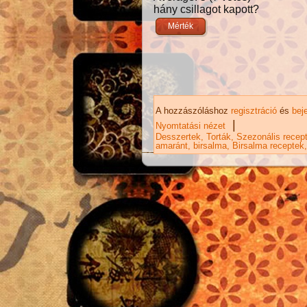
hány csillagot kapott?
A hozzászóláshoz
regisztráció
és
bej
|
Nyomtatási nézet
Desszertek
Torták
Szezonális recep
amaránt
birsalma
Birsalma receptek