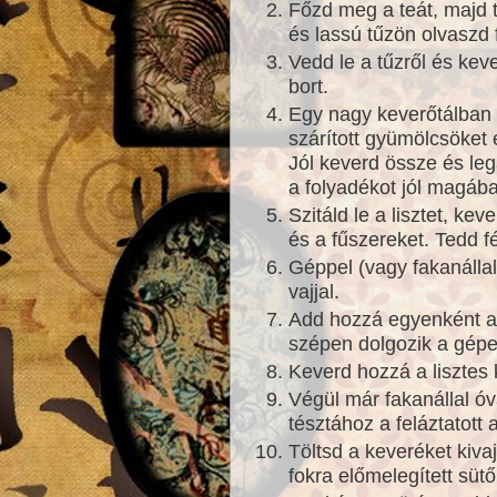
Főzd meg a teát, majd t
és lassú tűzön olvaszd 
Vedd le a tűzről és ke
bort.
Egy nagy keverőtálban 
szárított gyümölcsöket 
Jól keverd össze és leg
a folyadékot jól magába
Szitáld le a lisztet, ke
és a fűszereket. Tedd fé
Géppel (vagy fakanálla
vajjal.
Add hozzá egyenként a
szépen dolgozik a gépe
Keverd hozzá a lisztes 
Végül már fakanállal ó
tésztához a feláztatott
Töltsd a keveréket kiva
fokra előmelegített süt