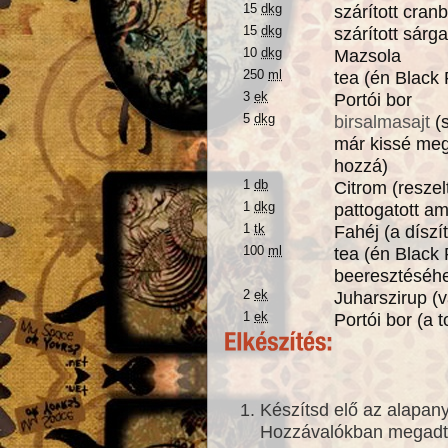
15
dkg
szárított cran
15
dkg
szárított sár
10
dkg
Mazsola
250
ml
tea (én Black
3
ek
Portói bor
5
dkg
birsalmasajt
(s
már kissé me
hozzá)
1
db
Citrom (reszel
1
dkg
pattogatott am
1
tk
Fahéj (a díszí
100
ml
tea (én Black
beeresztéséh
2
ek
Juharszirup (
1
ek
Portói bor (a 
Készítsd elő az alapan
Hozzávalókban megad