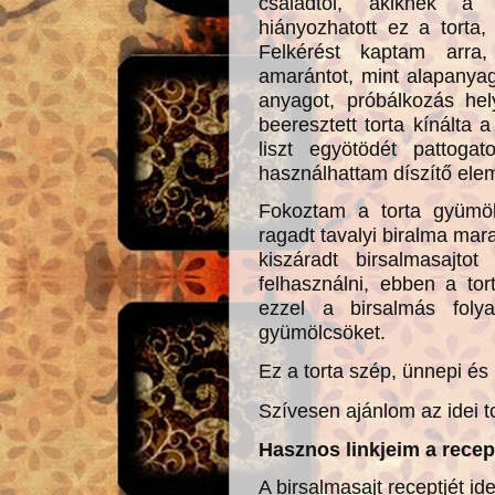
családtól, akiknek a
hiányozhatott ez a torta
Felkérést kaptam arra,
amarántot, mint alapanya
anyagot, próbálkozás hel
beeresztett torta kínálta 
liszt egyötödét pattogat
használhattam díszítő elemk
Fokoztam a torta gyümöl
ragadt tavalyi biralma mar
kiszáradt birsalmasajto
felhasználni, ebben a to
ezzel a birsalmás folya
gyümölcsöket.
Ez a torta szép, ünnepi é
Szívesen ajánlom az idei t
Hasznos linkjeim a recep
A birsalmasajt receptjét ide