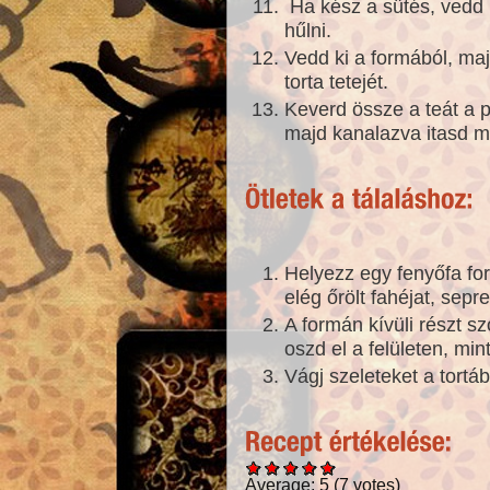
Ha kész a sütés, vedd 
hűlni.
Vedd ki a formából, maj
torta tetejét.
Keverd össze a teát a po
majd kanalazva itasd me
Helyezz egy fenyőfa for
elég őrölt fahéjat, sep
A formán kívüli részt 
oszd el a felületen, min
Vágj szeleteket a tortáb
Average:
5
(
7
votes)