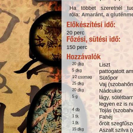
Ha többet szeretnél tud
róla:
Amaránt, a gluténm
20 perc
150 perc
20
dkg
Liszt
5
dkg
pattogatott a
1⁄2
csomag
Sütőpor
25
dkg
Vaj (szobahőm
20
dkg
Nádcukor
5
g
lágy, sötétbar
legyen ez is 
4
db
Tojás (szobah
1
tk
Fahéj
1
tk
őrölt szegfűs
15
dkg
Aszalt szilva