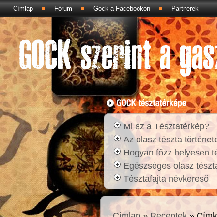
Címlap
Fórum
Gock a Facebookon
Partnerek
Mi az a Tésztatérkép?
Az olasz tészta történet
Hogyan főzz helyesen t
Egészséges olasz tésztá
Tésztafajta névkereső
Címlap
»
Receptek
» Címk