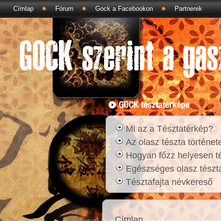
Címlap
Fórum
Gock a Facebookon
Partnerek
Mi az a Tésztatérkép?
Az olasz tészta történet
Hogyan főzz helyesen t
Egészséges olasz tésztá
Tésztafajta névkereső
Címlap