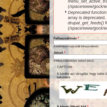
menu_set_active_trai
(
/space/www/gock/w
Deprecated function
array is deprecated
drupal_get_feeds()
f
(
/space/www/gock/w
Felhasználónév
*
A webhelyen regisztrált felhasználónév.
Jelszó
*
A felhasználónévhez tartozó jelszó.
CAPTCHA
A kérdés azt vizsgálja, hogy valós l
beküldeni.
A képen látható kód
*