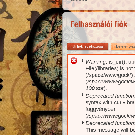
Új fiók létrehozása
Bejelentke
Warning
: is_dir(): o
Hibaüzenet
File(/libraries) is no
(/space/www/gock/)
(
/space/www/gock/www
100
sor).
Deprecated function
syntax with curly br
függvényben
(
/space/www/gock/ww
Deprecated function
This message will be