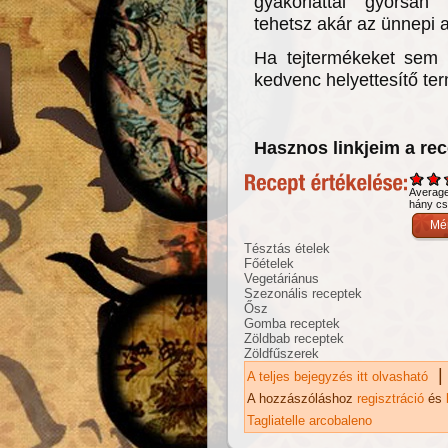
gyakorlattal gyorsan 
tehetsz akár az ünnepi a
Ha tejtermékeket sem f
kedvenc helyettesítő te
Hasznos linkjeim a re
Averag
hány csi
Tésztás ételek
Főételek
Vegetáriánus
Szezonális receptek
Ősz
Gomba receptek
Zöldbab receptek
Zöldfűszerek
|
A teljes bejegyzés itt olvasható
Ró
ka
A hozzászóláshoz
regisztráció
és
Tagliatelle arcobaleno