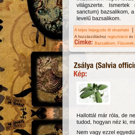
világszerte. Ismerte
sanctum) bazsalikom, a t
levelű bazsalikom.
|
A teljes bejegyzés itt olvasható
Ba
A hozzászóláshoz
regisztráció
és
Bazsalikom
Fűszerek
Hallottál már róla, de
tudod, hogyan néz ki, mi
Nem vagy ezzel egyedül