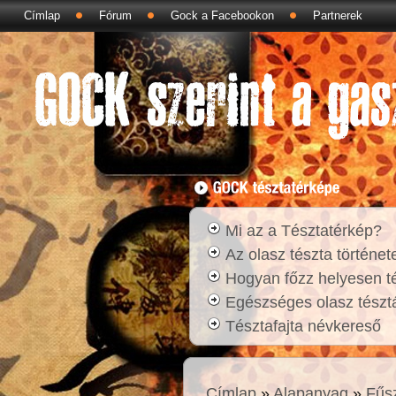
Címlap
Fórum
Gock a Facebookon
Partnerek
Mi az a Tésztatérkép?
Az olasz tészta történet
Hogyan főzz helyesen t
Egészséges olasz tésztá
Tésztafajta névkereső
Címlap
»
Alapanyag
»
Fűs