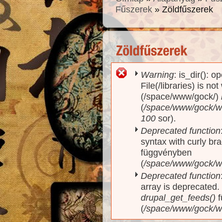
Fűszerek
» Zöldfűszerek
Warning
: is_dir(): o
Hibaüzenet
File(/libraries) is no
(/space/www/gock/)
(
/space/www/gock/www
100
sor).
Deprecated function
syntax with curly br
függvényben
(
/space/www/gock/ww
Deprecated function
array is deprecated
drupal_get_feeds()
f
(
/space/www/gock/w