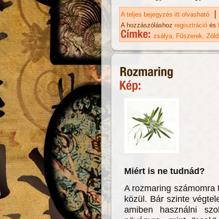
|
A teljes bejegyzés itt olvasható
Zs
ka
A hozzászóláshoz
regisztráció
és
zsálya
Fűszerek
Zöld
Miért is ne tudnád?
A rozmaring számomra t
közül. Bár szinte végt
amiben használni sz