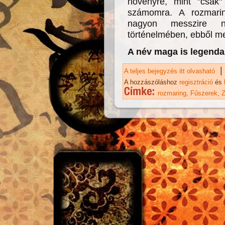
növényre, mint "csak"
számomra. A rozmarin
nagyon messzire n
történelmében, ebből me
A név maga is legenda
|
A teljes bejegyzés itt olvasható
Ro
A hozzászóláshoz
regisztráció
és
rozmaring
Fűszerek
Z