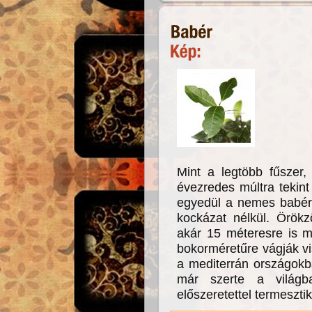
Mint a legtöbb fűszer,
évezredes múltra tekint
egyedül a nemes babér 
kockázat nélkül. Örökz
akár 15 méteresre is m
bokorméretűre vágják vi
a mediterrán országokb
már szerte a világb
előszeretettel termesztik