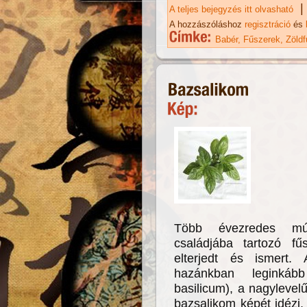
|
A teljes bejegyzés itt olvasható
Ba
A hozzászóláshoz
regisztráció
és
Babér
Fűszerek
Zöld
Több évezredes múlt
családjába tartozó f
elterjedt és ismert
hazánkban leginkáb
basilicum), a nagyleve
bazsalikom képét idézi, 