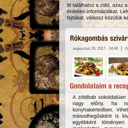
Itt találhatsz a zöld, azaz
érdekes információkat. Lef
fajtákat, válassz közülük k
|
augusztus 29, 2017 - 14:40
G
A zöldbab sokoldalúan 
nagy előny, ha n
konyhakertedben. Vihet
másodhegűsként is ki
egyébként töményen 