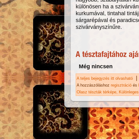
különösen ha a szivárván
kurkumával, tintahal tintá
sárgarépával és paradics
szivárványszínűre.
Még nincsen
|
A teljes bejegyzés itt olvasható
Fo
ka
A hozzászóláshoz
regisztráció
és
Olasz tészták térképe
Különleges