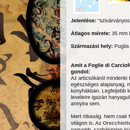
Jelentése:
"szivárványos 
Átlagos mérete:
35 mm h
Származási hely:
Puglia
Amit a Foglie di Carci
gondol:
Az articsókáról mindenki 
egészséges alapanyag, m
konyhákban. Legfeljebb k
leveleire igazán hanyagul
annyira sem.
Mert ritkaság. Nem csak
világon is. Az
Orecchiett
nagyobb, szabálytalan kü