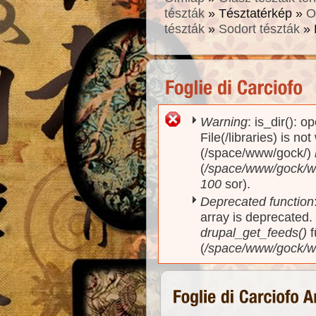
tészták
» Tésztatérkép »
O
tészták
»
Sodort tészták
» 
Warning
: is_dir(): o
Hibaüzenet
File(/libraries) is no
(/space/www/gock/)
(
/space/www/gock/www
100
sor).
Deprecated function
array is deprecated
drupal_get_feeds()
f
(
/space/www/gock/w