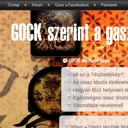
Címlap
Fórum
Gock a Facebookon
Partnerek
Mi az a Tésztatérkép?
Az olasz tészta történet
Hogyan főzz helyesen t
Egészséges olasz tésztá
Tésztafajta névkereső
Címlap
»
Olasz tészták té