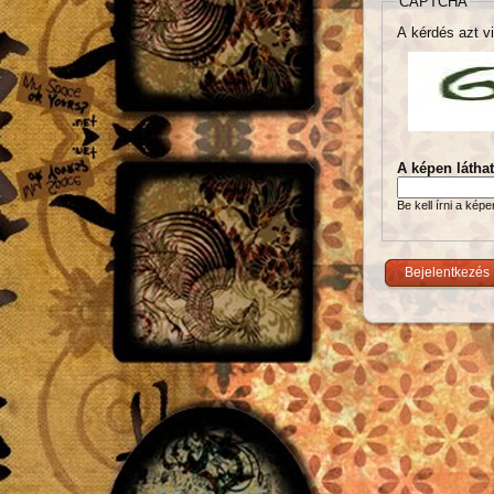
CAPTCHA
A kérdés azt vi
A képen látha
Be kell írni a kép