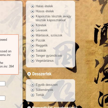
Halas ételek
Húsos ételek
Káposztás tészták avagy
tészták káposztákkal
Köretek
Levesek
Mártások, szószok
llowed
Pizzák
Reggelik
Saláták
essed on
enu.inc
Tenger gyümölcsei
Vegetáriánus
the
n.inc
394
Egyéb desszert
Sütemények
Torták