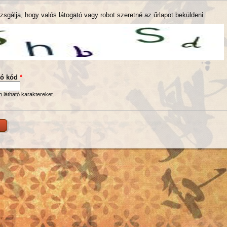
zsgálja, hogy valós látogató vagy robot szeretné az űrlapot beküldeni.
tó kód
*
en látható karaktereket.