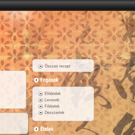
Összes recept
Előételek
Levesek
Főételek
Desszertek