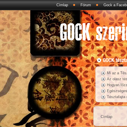
Címlap
Fórum
Gock a Faceb
Mi az a Tés
Az olasz tés
Hogyan főzz
Egészséges 
Tésztafajta
Címlap