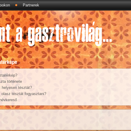
ookon
Partnerek
ztatérkép?
zta története
 helyesen tésztát?
olasz tésztát fogyasztani?
 névkereső