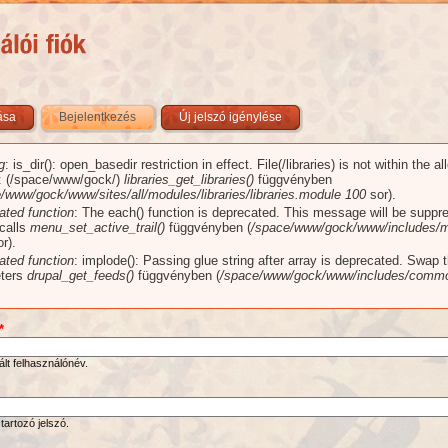
zása
Bejelentkezés
(aktív fül)
Új jelszó igénylése
g
: is_dir(): open_basedir restriction in effect. File(/libraries) is not within the a
üzenet
): (/space/www/gock/)
libraries_get_libraries()
függvényben
/www/gock/www/sites/all/modules/libraries/libraries.module
100
sor).
ated function
: The each() function is deprecated. This message will be suppr
 calls
menu_set_active_trail()
függvényben (
/space/www/gock/www/includes/m
r).
ated function
: implode(): Passing glue string after array is deprecated. Swap 
ters
drupal_get_feeds()
függvényben (
/space/www/gock/www/includes/commo
*
ált felhasználónév.
tartozó jelszó.