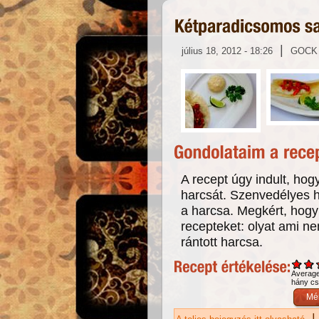
|
július 18, 2012 - 18:26
GOCK
A recept úgy indult, hog
harcsát. Szenvedélyes h
a harcsa. Megkért, hogy
recepteket: olyat ami 
rántott harcsa.
Averag
hány csi
|