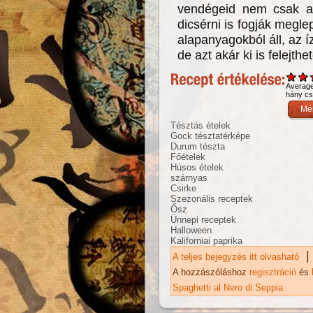
vendégeid nem csak a 
dicsérni is fogják megl
alapanyagokból áll, az í
de azt akár ki is felejthe
Averag
hány csi
Tésztás ételek
Gock tésztatérképe
Durum tészta
Főételek
Húsos ételek
szárnyas
Csirke
Szezonális receptek
Ősz
Ünnepi receptek
Halloween
Kaliforniai paprika
|
A teljes bejegyzés itt olvasható
Ho
ka
A hozzászóláshoz
regisztráció
és
Spaghetti al Nero di Seppia