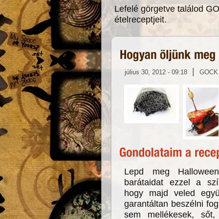
Lefelé görgetve találod G
ételreceptjeit.
|
július 30, 2012 - 09:18
GOCK
Lepd meg Halloween
barátaidat ezzel a sz
hogy majd veled együ
garantáltan beszélni fog
sem mellékesek, sőt,