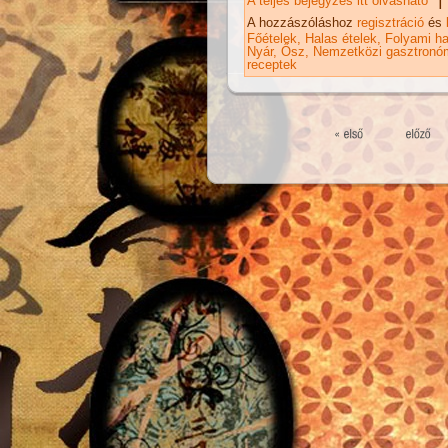
A teljes bejegyzés itt olvasható
Ké
ta
A hozzászóláshoz
regisztráció
és
Főételek
Halas ételek
Folyami ha
Nyár
Ősz
Nemzetközi gasztronó
receptek
Oldalak