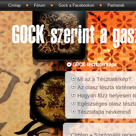
Címlap
Fórum
Gock a Facebookon
Partnerek
Mi az a Tésztatérkép?
Az olasz tészta történet
Hogyan főzz helyesen t
Egészséges olasz tésztá
Tésztafajta névkereső
Címlap
»
Szezonális recep