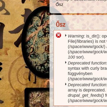
Ősz
Warning
: is_dir(): o
Hibaüzenet
File(/libraries) is no
(/space/www/gock/)
(
/space/www/gock/www
100
sor).
Deprecated function
syntax with curly br
függvényben
(
/space/www/gock/ww
Deprecated function
array is deprecated
drupal_get_feeds()
f
(
/space/www/gock/w