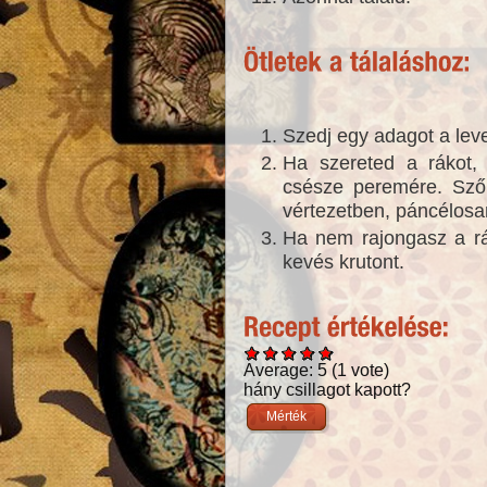
Szedj egy adagot a lev
Ha szereted a rákot,
csésze peremére. Szőrö
vértezetben, páncélosa
Ha nem rajongasz a rá
kevés krutont.
Average:
5
(
1
vote)
hány csillagot kapott?