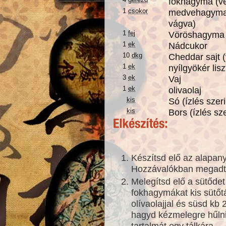
fokhagyma (vé
1
csokor
medvehagyma 
vágva)
1
fej
Vöröshagyma 
1
ek
Nádcukor
10
dkg
Cheddar sajt (
1
ek
nyílgyökér lisz
3
ek
Vaj
1
ek
olivaolaj
kis
Só (ízlés szeri
kis
Bors (ízlés sze
Készítsd elő az alapan
Hozzávalókban megad
Melegítsd elő a sütődet
fokhagymákat kis sütőtá
olívaolajjal és süsd kb 
hagyd kézmelegre hűln
tartalmát egy tálkára.