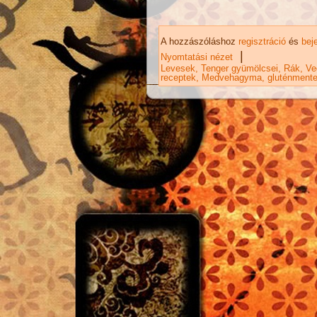
A hozzászóláshoz
regisztráció
és
bej
|
Nyomtatási nézet
Levesek
Tenger gyümölcsei
Rák
Ve
receptek
Medvehagyma
gluténment