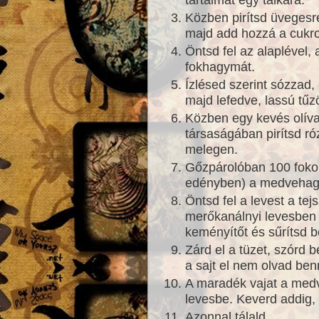
Közben pirítsd üvegesr
majd add hozzá a cukrot
Öntsd fel az alaplével, 
fokhagymát.
Ízlésed szerint sózzad,
majd lefedve, lassú tűz
Közben egy kevés olíva
társaságában pirítsd ró
melegen.
Gőzpárolóban 100 fokon
edényben) a medvehag
Öntsd fel a levest a tej
merőkanálnyi levesben
keményítőt és sűrítsd b
Zárd el a tüzet, szórd b
a sajt el nem olvad ben
A maradék vajat a med
levesbe. Keverd addig, 
Azonnal tálald.