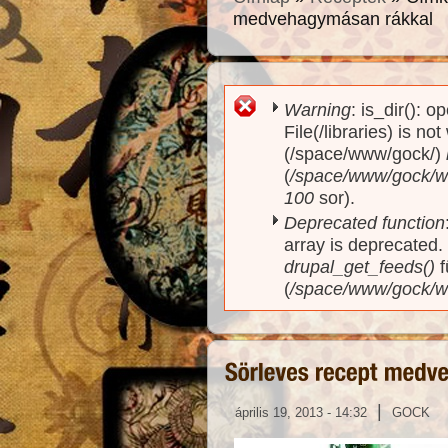
medvehagymásan rákkal
Warning
: is_dir(): o
Hibaüzenet
File(/libraries) is no
(/space/www/gock/)
(
/space/www/gock/www
100
sor).
Deprecated function
array is deprecated
drupal_get_feeds()
f
(
/space/www/gock/w
|
április 19, 2013 - 14:32
GOCK