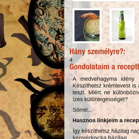
4
A medvehagyma idény id
Készíthetsz krémlevest i
teszi. Miért ne különböz
ízes különlegességet?
Sörrel...
Hasznos linkjeim a recep
Így készíthetsz házilag na
kenyérkocka házilag