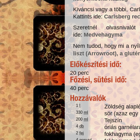
Kiváncsi vagy a többi, Carl
Kattints ide:
Carlsberg re
Szeretnél olvasnival
ide:
Medvehagyma
Nem tudod, hogy mi a nyílg
liszt (Arrowroot), a glu
20 perc
40 perc
1
l
Zöldség alapl
330
ml
sör (azaz egy
200
ml
Tejszín
4
db
óriás garnélar
2
fej
fokhagyma (e
4
gerezd