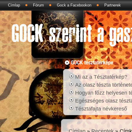
Címlap
Fórum
Gock a Facebookon
Partnerek
Mi az a Tésztatérkép?
Az olasz tészta történet
Hogyan főzz helyesen t
Egészséges olasz tésztá
Tésztafajta névkereső
Címlap
»
Receptek
» Címk