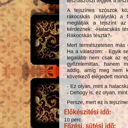
tésztaszószt tegyek a tész
A tejszínes szószok kö
rákocskás (királyrák) a
meglátják a tejszínt az
kérdeznek: -Halacskás té
Rákocskás tészta?-
Mert természetesen más é
Ha a válaszom: - Egyik se
legalább nem csak az eg
győzelemittas, hanem mi
addig, amíg meg nem kó
következő elégedett monda
- Ez olyan, mint a halacsk
- Dehogy is, ez olyan, mint
Persze, mert ez is tejszínes
10 perc