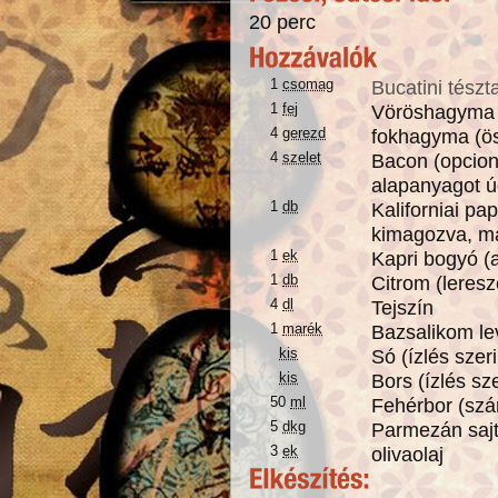
20 perc
1
csomag
Bucatini tészt
1
fej
Vöröshagyma 
4
gerezd
fokhagyma (ö
4
szelet
Bacon (opcioná
alapanyagot ú
1
db
Kaliforniai pa
kimagozva, maj
1
ek
Kapri bogyó (
1
db
Citrom (leresz
4
dl
Tejszín
1
marék
Bazsalikom le
kis
Só (ízlés szeri
kis
Bors (ízlés sze
50
ml
Fehérbor (szá
5
dkg
Parmezán sajt 
3
ek
olivaolaj