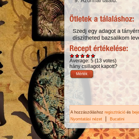
Azonnal tálald.
Szedj egy adagot a tányérr
díszítheted bazsalikom levé
Average:
5
(
13
votes)
hány csillagot kapott?
A hozzászóláshoz
regisztráció
és
bej
|
Nyomtatási nézet
Bucatini