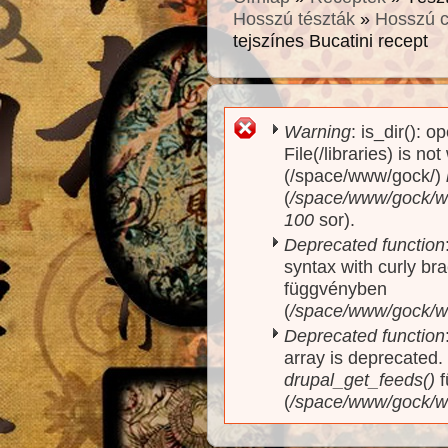
Hosszú tészták
»
Hosszú c
tejszínes Bucatini recept
Warning
: is_dir(): o
Hibaüzenet
File(/libraries) is no
(/space/www/gock/)
(
/space/www/gock/www
100
sor).
Deprecated function
syntax with curly br
függvényben
(
/space/www/gock/ww
Deprecated function
array is deprecated
drupal_get_feeds()
f
(
/space/www/gock/w