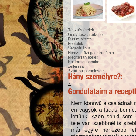
Tésztás ételek
Gock tésztatérképe
Durum tészta
Főételek
Vegetáriánus
Nemzetközi gasztronómia
Mediterrán ételek
Kaliforniai paprika
zellerszár
Szárított paradicsom
4
Nem könnyű a családnak mind
én vagyok a ludas benne, 
lettünk. Azon senki sem
tele van szebbnél is szebb
már egyre nehezebb fel