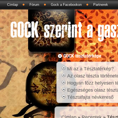
Címlap
Fórum
Gock a Facebookon
Partnerek
Mi az a Tésztatérkép?
Az olasz tészta történet
Hogyan főzz helyesen t
Egészséges olasz tésztá
Tésztafajta névkereső
Címlap
»
Receptek
» Tész