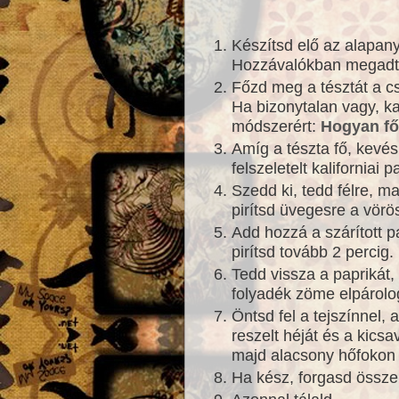
Készítsd elő az alapan
Hozzávalókban megad
Főzd meg a tésztát a c
Ha bizonytalan vagy, kat
módszerért:
Hogyan fő
Amíg a tészta fő, kevés
felszeletelt kaliforniai p
Szedd ki, tedd félre, 
pirítsd üvegesre a vör
Add hozzá a szárított 
pirítsd tovább 2 percig.
Tedd vissza a paprikát,
folyadék zöme elpárolo
Öntsd fel a tejszínnel, 
reszelt héját és a kicsa
majd alacsony hőfokon 
Ha kész, forgasd össze a