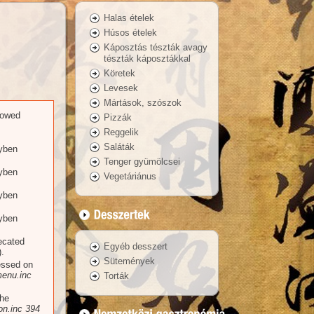
Halas ételek
Húsos ételek
Káposztás tészták avagy
tészták káposztákkal
Köretek
Levesek
Mártások, szószok
llowed
Pizzák
Reggelik
Saláták
yben
Tenger gyümölcsei
yben
Vegetáriánus
yben
yben
recated
Egyéb desszert
.
Sütemények
essed on
enu.inc
Torták
the
n.inc
394