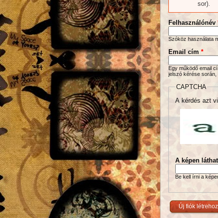
sor).
Felhasználónév
Szóköz használata me
Email cím
*
Egy működő email cím
jelszó kérése során,
CAPTCHA
A kérdés azt vi
A képen látha
Be kell írni a kép