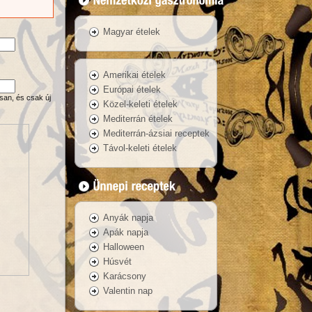
Magyar ételek
Amerikai ételek
Európai ételek
san, és csak új
Közel-keleti ételek
Mediterrán ételek
Mediterrán-ázsiai receptek
Távol-keleti ételek
Anyák napja
Apák napja
Halloween
Húsvét
Karácsony
Valentin nap