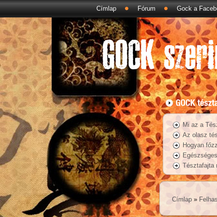
Címlap
Fórum
Gock a Faceb
Mi az a Tés
Az olasz tés
Hogyan főzz
Egészséges 
Tésztafajta
Címlap
»
Felhas