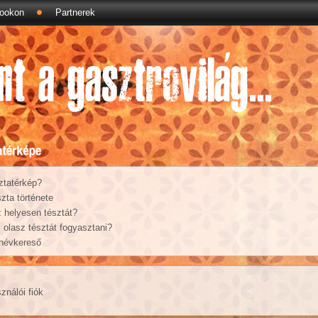
ookon
Partnerek
ztatérkép?
zta története
 helyesen tésztát?
olasz tésztát fogyasztani?
 névkereső
ználói fiók