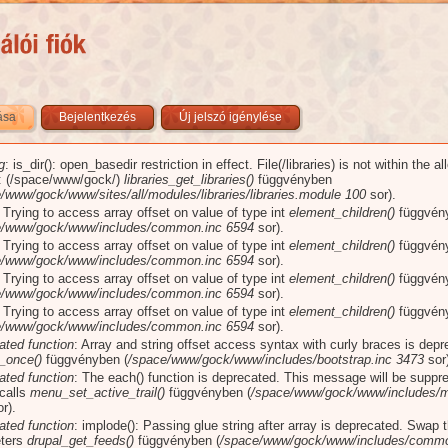
zása
(aktív fül)
Bejelentkezés
Új jelszó igénylése
g
: is_dir(): open_basedir restriction in effect. File(/libraries) is not within the a
üzenet
): (/space/www/gock/)
libraries_get_libraries()
függvényben
/www/gock/www/sites/all/modules/libraries/libraries.module
100
sor).
: Trying to access array offset on value of type int
element_children()
függvén
e/www/gock/www/includes/common.inc
6594
sor).
: Trying to access array offset on value of type int
element_children()
függvén
e/www/gock/www/includes/common.inc
6594
sor).
: Trying to access array offset on value of type int
element_children()
függvén
e/www/gock/www/includes/common.inc
6594
sor).
: Trying to access array offset on value of type int
element_children()
függvén
e/www/gock/www/includes/common.inc
6594
sor).
ated function
: Array and string offset access syntax with curly braces is dep
_once()
függvényben (
/space/www/gock/www/includes/bootstrap.inc
3473
sor)
ated function
: The each() function is deprecated. This message will be suppr
 calls
menu_set_active_trail()
függvényben (
/space/www/gock/www/includes/m
r).
ated function
: implode(): Passing glue string after array is deprecated. Swap 
ters
drupal_get_feeds()
függvényben (
/space/www/gock/www/includes/commo