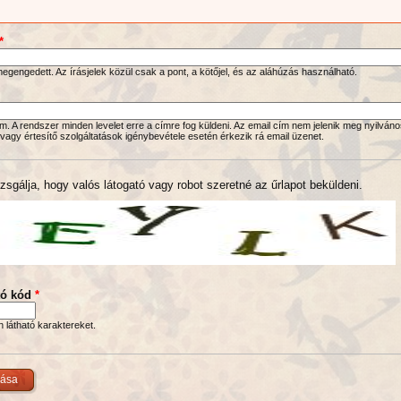
*
gengedett. Az írásjelek közül csak a pont, a kötőjel, és az aláhúzás használható.
. A rendszer minden levelet erre a címre fog küldeni. Az email cím nem jelenik meg nyilváno
 vagy értesítő szolgáltatások igénybevétele esetén érkezik rá email üzenet.
zsgálja, hogy valós látogató vagy robot szeretné az űrlapot beküldeni.
tó kód
*
en látható karaktereket.