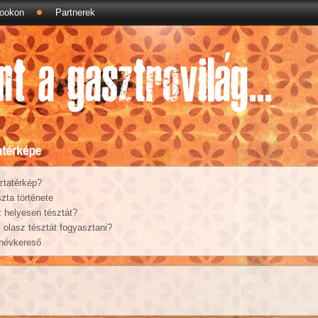
ookon
Partnerek
ztatérkép?
zta története
 helyesen tésztát?
olasz tésztát fogyasztani?
 névkereső