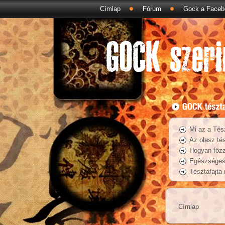
Címlap
Fórum
Gock a Faceb
Mi az a Tés
Az olasz tés
Hogyan főzz
Egészséges 
Tésztafajta
Címlap