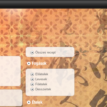
Összes recept
Előételek
Levesek
Főételek
Desszertek