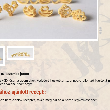
l az eszembe jutott:
a különösen a gyermekek kedvéért Húsvétkor az ünnepre jellemző figurákat 
tesz valami finomságot.
oz nem ajánlok receptet, találd meg hozzá a neked legkedvesebbet.