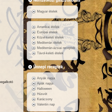
Magyar ételek
Amerikai ételek
Európai ételek
Közel-keleti ételek
Mediterrán ételek
Mediterrán-ázsiai receptek
Távol-keleti ételek
Anyák napja
megalkotó
Apák napja
Halloween
Húsvét
Karácsony
Valentin nap