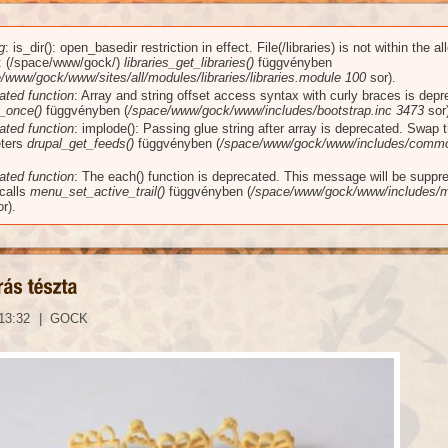
g
: is_dir(): open_basedir restriction in effect. File(/libraries) is not within the a
üzenet
): (/space/www/gock/)
libraries_get_libraries()
függvényben
/www/gock/www/sites/all/modules/libraries/libraries.module
100
sor).
ated function
: Array and string offset access syntax with curly braces is dep
_once()
függvényben (
/space/www/gock/www/includes/bootstrap.inc
3473
sor)
ated function
: implode(): Passing glue string after array is deprecated. Swap 
ters
drupal_get_feeds()
függvényben (
/space/www/gock/www/includes/commo
ated function
: The each() function is deprecated. This message will be suppr
 calls
menu_set_active_trail()
függvényben (
/space/www/gock/www/includes/m
r).
 13:32
|
GOCK