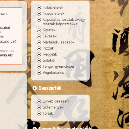
Halas ételek
Húsos ételek
llowed
Káposztás tészták avagy
tészták káposztákkal
recated
Köretek
.
Levesek
the
n.inc
394
Mártások, szószok
Pizzák
essed on
Reggelik
enu.inc
Saláták
Tenger gyümölcsei
Vegetáriánus
Egyéb desszert
Sütemények
Torták