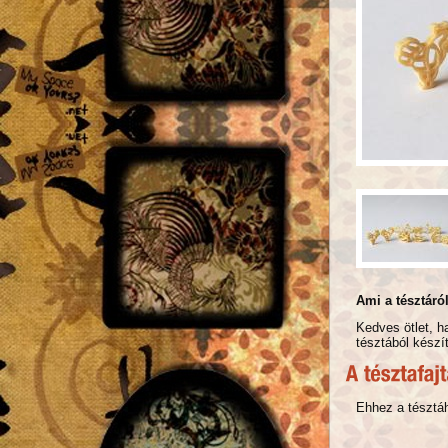
Ami a tésztáró
Kedves ötlet, h
tésztából készí
Ehhez a tésztáh