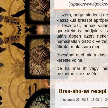
(
/space/www/gock/w
Hiszem, hogy mindenki nem
klasszikus brassói apróp
is teszi azt, annak vala
gyerekeim is imádják, vis
talán éppen azért neke
hamisítatlan GOCK verziój
átiratát mutassam meg.
Bocsánat attól, aki a klas
kereste volna.
De ha már itt vagy, né
nézhetne ki ez az étel!
|
november 23, 2016 - 15:08
G