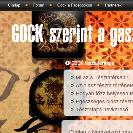
Címlap
Fórum
Gock a Facebookon
Partnerek
Mi az a Tésztatérkép?
Az olasz tészta történet
Hogyan főzz helyesen t
Egészséges olasz tésztá
Tésztafajta névkereső
Címlap
»
Nemzetközi gasz