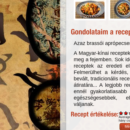
Azaz brassói aprópecsen
A Magyar-kínai receptek
meg a fejemben. Sok idő
receptek az eredeti el
Felmerülhet a kérdés
bevált, tradicionális re
átiratára... A legjobb r
ennél gyakorlatiasabb
egészségesebbek, e
váljanak.
Averag
hány csi