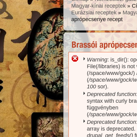
Magyar-kínai receptek
» C
Eurázsiai receptek
»
Magya
aprópecsenye recept
Warning
: is_dir(): o
Hibaüzenet
File(/libraries) is no
(/space/www/gock/)
(
/space/www/gock/www
100
sor).
Deprecated function
syntax with curly br
függvényben
(
/space/www/gock/ww
Deprecated function
array is deprecated
drupal_get_feeds()
f