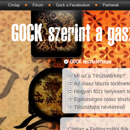
Címlap
Fórum
Gock a Facebookon
Partnerek
Mi az a Tésztatérkép?
Az olasz tészta történet
Hogyan főzz helyesen t
Egészséges olasz tésztá
Tésztafajta névkereső
Címlap
»
Felhasználói fiók