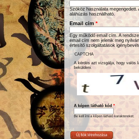
Szóköz használata megengedett. Az
aláhúzás használható.
Email cím
*
Egy működő email cím. A rendszer 
email cím nem jelenik meg nyilván
értesítő szolgáltatások igénybevét
CAPTCHA
A kérdés azt vizsgálja, hogy valós l
beküldeni.
A képen látható kód
*
Be kell írni a képen látható karaktereket.