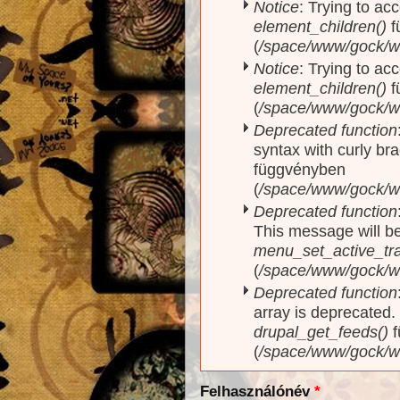
Notice
: Trying to acc
element_children()
f
(
/space/www/gock/w
Notice
: Trying to acc
element_children()
f
(
/space/www/gock/w
Deprecated function
syntax with curly br
függvényben
(
/space/www/gock/ww
Deprecated function
This message will be
menu_set_active_trai
(
/space/www/gock/w
Deprecated function
array is deprecated
drupal_get_feeds()
f
(
/space/www/gock/w
Felhasználónév
*