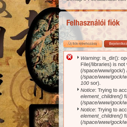
Új fiók létrehozása
(aktív fül)
Bejelentke
Warning
: is_dir(): o
Hibaüzenet
File(/libraries) is no
(/space/www/gock/)
(
/space/www/gock/www
100
sor).
Notice
: Trying to acc
element_children()
f
(
/space/www/gock/w
Notice
: Trying to acc
element_children()
f
(
/space/www/gock/w