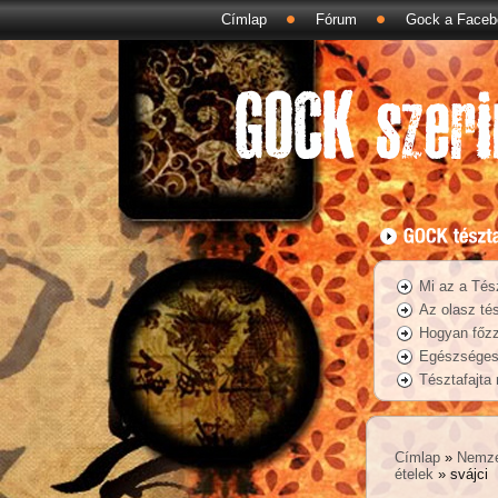
Címlap
Fórum
Gock a Faceb
Mi az a Tés
Az olasz tés
Hogyan főzz
Egészséges 
Tésztafajta
Címlap
»
Nemze
ételek
» svájci