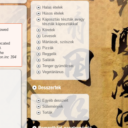
Halas ételek
Húsos ételek
Káposztás tészták avagy
tészták káposztákkal
llowed
Köretek
Levesek
Mártások, szószok
recated
.
Pizzák
the
Reggelik
n.inc
394
Saláták
Tenger gyümölcsei
Vegetáriánus
Egyéb desszert
Sütemények
Torták