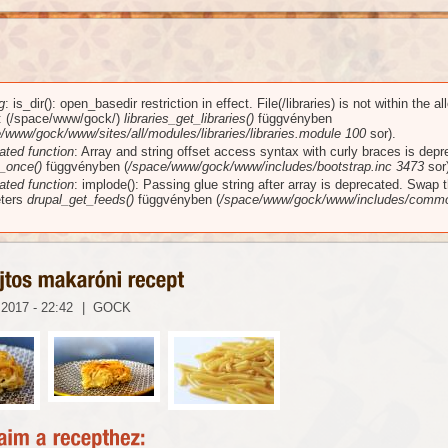
g
: is_dir(): open_basedir restriction in effect. File(/libraries) is not within the a
üzenet
): (/space/www/gock/)
libraries_get_libraries()
függvényben
/www/gock/www/sites/all/modules/libraries/libraries.module
100
sor).
ated function
: Array and string offset access syntax with curly braces is dep
_once()
függvényben (
/space/www/gock/www/includes/bootstrap.inc
3473
sor)
ated function
: implode(): Passing glue string after array is deprecated. Swap 
ters
drupal_get_feeds()
függvényben (
/space/www/gock/www/includes/commo
 2017 - 22:42
|
GOCK