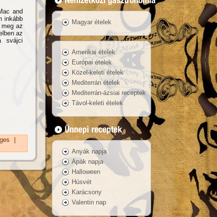
 Mac and
n inkább
Magyar ételek
t meg az
elben az
 svájci
Amerikai ételek
Európai ételek
Közel-keleti ételek
Mediterrán ételek
Mediterrán-ázsiai receptek
Távol-keleti ételek
ges
|
Anyák napja
Apák napja
Halloween
Húsvét
Karácsony
Valentin nap