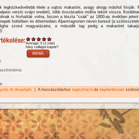
ik legközkedveltebb étele a sajtos makaróni, avagy ahogy máshol hívják:
alpesi verzió svájci eredetű, több évszázados múltra tekint vissza. Korábba
plinak is hívhatták volna, hiszen a tészta "csak" az 1800-as években jelen
erepek hüttéiben és éttermeiben
Älpermagronen
néven keresd (a szóösszetét
ligha szorul magyarázatra, a második tag pedig a makarónit takarja
).
Average:
5
(
1
vote)
hány csillagot kapott?
k
asztronómia
k
ek
gyzés itt olvasható
Alpesi sajtos makaróni recept tartalommal kapcsolatosan
|
A hozzászóláshoz
regisztráció
és
bejelentkezés
szüksé