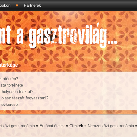
ookon
Partnerek
ztatérkép?
zta története
 helyesen tésztát?
olasz tésztát fogyasztani?
 névkereső
tközi gasztronómia
»
Európai ételek
» Címkék »
Nemzetközi gasztronómia