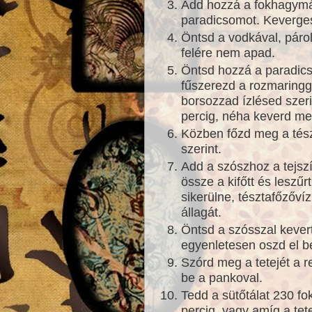
Add hozzá a fokhagymát, 
paradicsomot. Keverges
Öntsd a vodkával, párol
felére nem apad.
Öntsd hozzá a paradics
fűszerezd a rozmaringg
borsozzad ízlésed szer
percig, néha keverd me
Közben főzd meg a tész
szerint.
Add a szószhoz a tejszí
össze a kifőtt és leszűr
sikerülne, tésztafőzővíz
állagát.
Öntsd a szósszal kevert
egyenletesen oszd el b
Szórd meg a tetejét a r
be a pankoval.
Tedd a sütőtálat 230 fo
percig, vagy amíg a tet