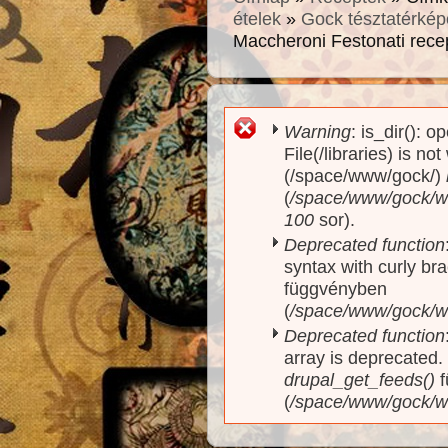
ételek
»
Gock tésztatérkép
Maccheroni Festonati rece
Warning
: is_dir(): o
Hibaüzenet
File(/libraries) is no
(/space/www/gock/)
(
/space/www/gock/www
100
sor).
Deprecated function
syntax with curly br
függvényben
(
/space/www/gock/ww
Deprecated function
array is deprecated
drupal_get_feeds()
f
(
/space/www/gock/w