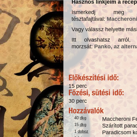
Hasznos linkjeim a recep
Ismerkedj meg 
tésztafajtával:
Maccheroni
Vagy válassz helyette másik
Itt olvashatsz arról
morzsát:
Panko, az alter
15 perc
30 perc
40
dkg
Maccheroni Fe
15
dkg
Szárított par
1
doboz
Paradicsom k