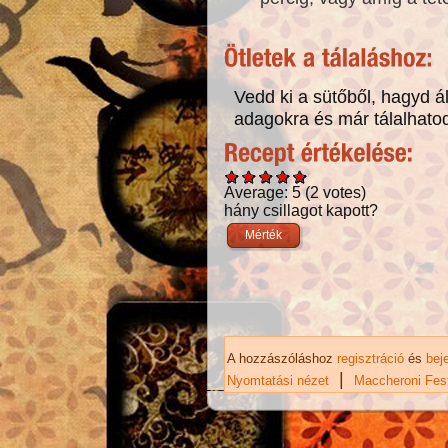
Vedd ki a sütőből, hagyd ál
adagokra és már tálalhatod
Average:
5
(
2
votes)
hány csillagot kapott?
A hozzászóláshoz
regisztráció
és
bej
|
Nyomtatási nézet
Maccheroni Fest