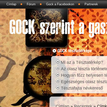
Címlap
Fórum
Gock a Facebookon
Partnerek
Mi az a Tésztatérkép?
Az olasz tészta történet
Hogyan főzz helyesen t
Egészséges olasz tésztá
Tésztafajta névkereső
Címlap
»
Receptek
» Címk