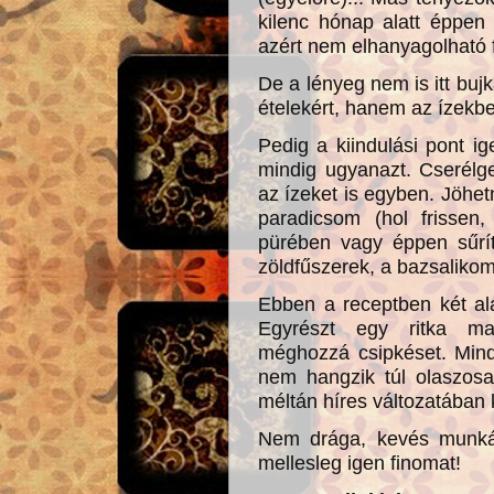
kilenc hónap alatt éppen
azért nem elhanyagolható 
De a lényeg nem is itt buj
ételekért, hanem az ízekb
Pedig a kiindulási pont i
mindig ugyanazt. Cserélg
az ízeket is egyben. Jöhet
paradicsom (hol frissen,
pürében vagy éppen sűrí
zöldfűszerek, a bazsalikom
Ebben a receptben két al
Egyrészt egy ritka ma
méghozzá csipkéset. Mind
nem hangzik túl olaszos
méltán híres változatában 
Nem drága, kevés munkáv
mellesleg igen finomat!