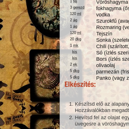
1
fej
Vöröshagyma 
3
gerezd
fokhagyma (ő
120
ml
vodka
2
ág
Szurokfű (ava
1
ág
Rozmaring (ve
120
ml
Tejszín
20
dkg
Sonka (szelete
1
mk
Chili (szárítot
kis
Só (ízlés szeri
kis
Bors (ízlés sze
2
ek
olivaolaj
5
dkg
parmezán (fri
5
dkg
Panko (vagy 
Készítsd elő az alapan
Hozzávalókban megad
Hevítsd fel az olajat e
üvegesre a vöröshagym