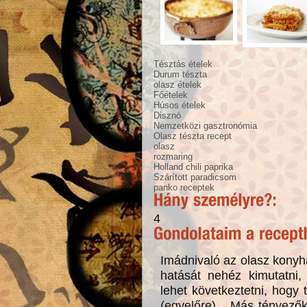
Tésztás ételek
Durum tészta
olasz ételek
Főételek
Húsos ételek
Disznó
Nemzetközi gasztronómia
Olasz tészta recept
olasz
rozmaring
Holland chili paprika
Szárított paradicsom
panko receptek
4
Imádnivaló az olasz konyh
hatását nehéz kimutatni,
lehet következtetni, hogy 
(egyelőre)... Más tényező