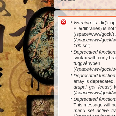
Warning
: is_dir(): o
Hibaüzenet
File(/libraries) is no
(/space/www/gock/)
(
/space/www/gock/www
100
sor).
Deprecated function
syntax with curly br
függvényben
(
/space/www/gock/ww
Deprecated function
array is deprecated
drupal_get_feeds()
f
(
/space/www/gock/w
Deprecated function
This message will be
menu_set_active_trai