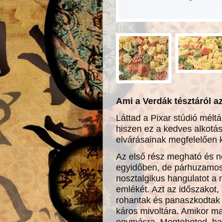
Ami a Verdák tésztáról a
Láttad a Pixar stúdió méltán 
hiszen ez a kedves alkotás
elvárásainak megfelelően ké
Az első rész megható és n
egyidőben, de párhuzamosa
nosztalgikus hangulatot a m
emlékét. Azt az időszako
rohantak és panaszkodtak
káros mivoltára. Amikor m
egymásra. Megteheted, ha 