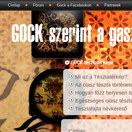
Címlap
Fórum
Gock a Facebookon
Partnerek
Mi az a Tésztatérkép?
Az olasz tészta történet
Hogyan főzz helyesen t
Egészséges olasz tésztá
Tésztafajta névkereső
Címlap