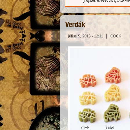
(
/space/www/gock/w
|
július 5, 2013 - 12:11
GOCK