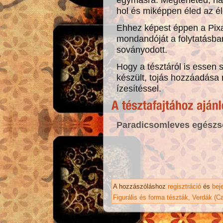
hol és miképpen éled az él
Ehhez képest éppen a Pixar 
mondandóját a folytatásba
soványodott.
Hogy a tésztáról is essen s
készült, tojás hozzáadása 
ízesítéssel.
Paradicsomleves egész
A hozzászóláshoz
regisztráció
és
bej
Figurális és forma tészták
Verdák (Ca