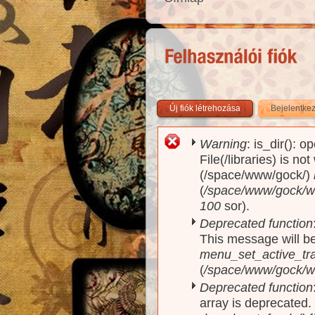
Új fiók létrehozása
Bejelentke
Warning
: is_dir(): o
Hibaüzenet
File(/libraries) is no
(/space/www/gock/)
(
/space/www/gock/www
100
sor).
Deprecated function
This message will be
menu_set_active_trai
(
/space/www/gock/w
Deprecated function
array is deprecated