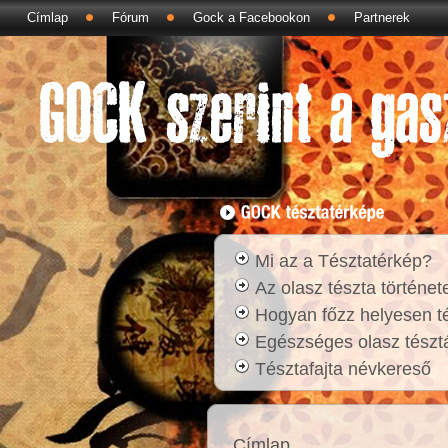
Címlap
Fórum
Gock a Facebookon
Partnerek
Mi az a Tésztatérkép?
Az olasz tészta történet
Hogyan főzz helyesen t
Egészséges olasz tésztá
Tésztafajta névkereső
Címlap