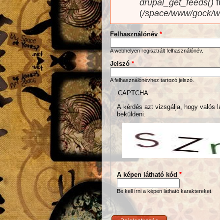
drupal_get_feeds()
f
(
/space/www/gock/w
Felhasználónév
*
A webhelyen regisztrált felhasználónév.
Jelszó
*
A felhasználónévhez tartozó jelszó.
CAPTCHA
A kérdés azt vizsgálja, hogy valós l
beküldeni.
A képen látható kód
*
Be kell írni a képen látható karaktereket.