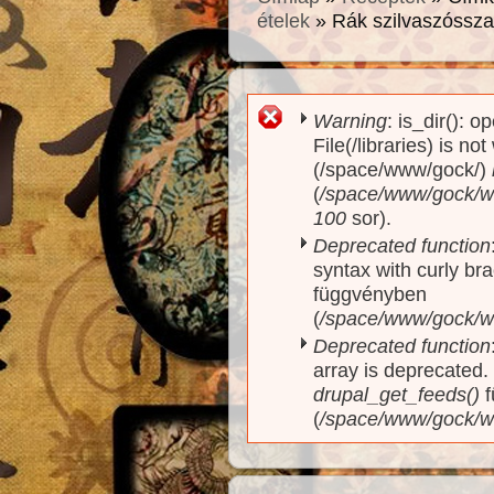
ételek
» Rák szilvaszósszal
Warning
: is_dir(): o
Hibaüzenet
File(/libraries) is no
(/space/www/gock/)
(
/space/www/gock/www
100
sor).
Deprecated function
syntax with curly br
függvényben
(
/space/www/gock/ww
Deprecated function
array is deprecated
drupal_get_feeds()
f
(
/space/www/gock/w