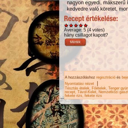
nagyon egyedi, mákszerű í
kedvedre való köretet, mond
Average:
5
(
4
votes)
hány csillagot kapott?
A hozzászóláshoz
regisztráció
és
bej
|
Nyomtatási nézet
Tésztás ételek
Főételek
Tenger gyü
recept
Távol-Kelet
Nemzetközi gasz
fekete rizs
fekete rizs