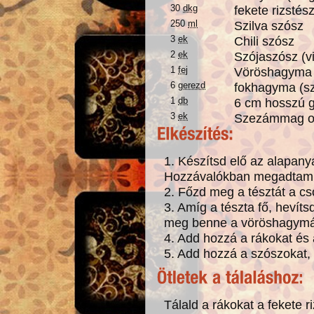
30
dkg
fekete rizstész
250
ml
Szilva szósz
3
ek
Chili szósz
2
ek
Szójaszósz (v
1
fej
Vöröshagyma 
6
gerezd
fokhagyma (sz
1
db
6 cm hosszú g
3
ek
Szezámmag o
1. Készítsd elő az alapan
Hozzávalókban megadtam
2. Főzd meg a tésztát a cs
3. Amíg a tészta fő, hevítsd
meg benne a vöröshagymát
4. Add hozzá a rákokat és 
5. Add hozzá a szószokat, í
Tálald a rákokat a fekete r