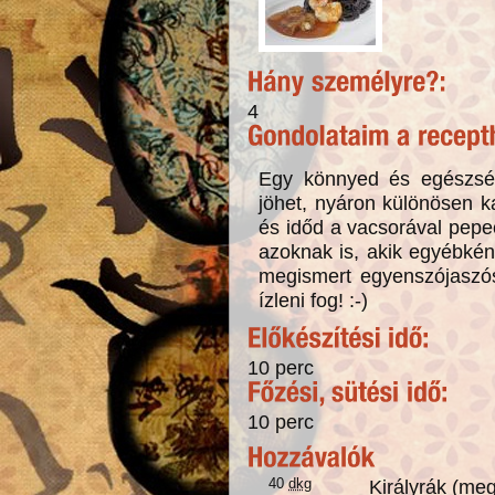
4
Egy könnyed és egészsé
jöhet, nyáron különösen k
és időd a vacsorával pepec
azoknak is, akik egyébké
megismert egyenszójaszósz
ízleni fog! :-)
10 perc
10 perc
40
dkg
Királyrák (meg