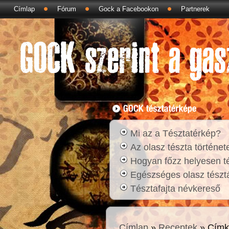
Címlap
Fórum
Gock a Facebookon
Partnerek
Mi az a Tésztatérkép?
Az olasz tészta történet
Hogyan főzz helyesen t
Egészséges olasz tésztá
Tésztafajta névkereső
Címlap
»
Receptek
» Címk