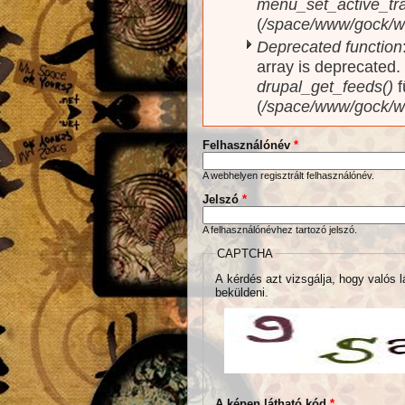
menu_set_active_trai
(
/space/www/gock/w
Deprecated function
array is deprecated
drupal_get_feeds()
f
(
/space/www/gock/w
Felhasználónév
*
A webhelyen regisztrált felhasználónév.
Jelszó
*
A felhasználónévhez tartozó jelszó.
CAPTCHA
A kérdés azt vizsgálja, hogy valós l
beküldeni.
A képen látható kód
*