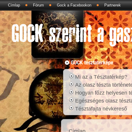
Címlap
Fórum
Gock a Facebookon
Partnerek
Mi az a Tésztatérkép?
Az olasz tészta történet
Hogyan főzz helyesen t
Egészséges olasz tésztá
Tésztafajta névkereső
Címlap