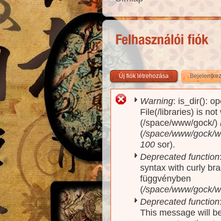
Új fiók létrehozása
Bejelentke
Warning
: is_dir(): o
Hibaüzenet
File(/libraries) is no
(/space/www/gock/)
(
/space/www/gock/www
100
sor).
Deprecated function
syntax with curly br
függvényben
(
/space/www/gock/ww
Deprecated function
This message will be