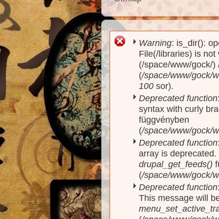
Warning
: is_dir(): o
Hibaüzenet
File(/libraries) is no
(/space/www/gock/)
(
/space/www/gock/www
100
sor).
Deprecated function
syntax with curly br
függvényben
(
/space/www/gock/ww
Deprecated function
array is deprecated
drupal_get_feeds()
f
(
/space/www/gock/w
Deprecated function
This message will be
menu_set_active_trai