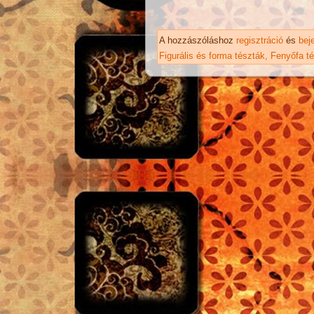
A hozzászóláshoz
regisztráció
és
bej
Figurális és forma tészták
Fenyőfa t