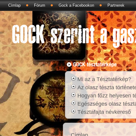
Címlap
Fórum
Gock a Facebookon
Partnerek
Mi az a Tésztatérkép?
Az olasz tészta történet
Hogyan főzz helyesen t
Egészséges olasz tésztá
Tésztafajta névkereső
Címlap