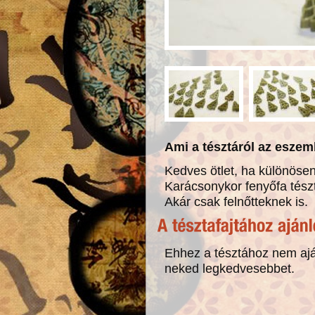
Ami a tésztáról az eszemb
Kedves ötlet, ha különöse
Karácsonykor fenyőfa tész
Akár csak felnőtteknek is.
Ehhez a tésztához nem ajá
neked legkedvesebbet.