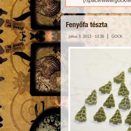
(
/space/www/gock/w
|
július 8, 2013 - 13:36
GOCK