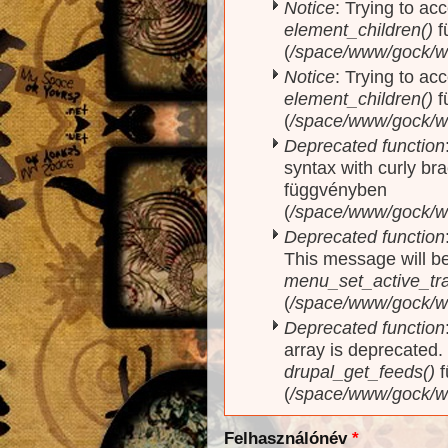
Notice
: Trying to acc
element_children()
f
(
/space/www/gock/w
Notice
: Trying to acc
element_children()
f
(
/space/www/gock/w
Deprecated function
syntax with curly br
függvényben
(
/space/www/gock/ww
Deprecated function
This message will be
menu_set_active_trai
(
/space/www/gock/w
Deprecated function
array is deprecated
drupal_get_feeds()
f
(
/space/www/gock/w
Felhasználónév
*