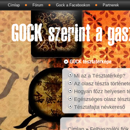
Címlap
Fórum
Gock a Facebookon
Partnerek
Mi az a Tésztatérkép?
Az olasz tészta történet
Hogyan főzz helyesen t
Egészséges olasz tésztá
Tésztafajta névkereső
Címlap
»
Felhasználói fiók