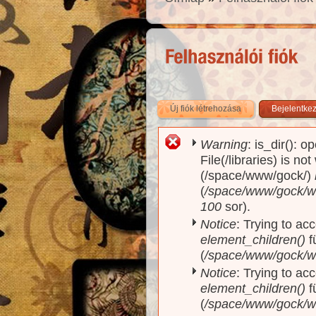
Új fiók létrehozása
(aktív fül)
Bejelentke
Warning
: is_dir(): o
Hibaüzenet
File(/libraries) is no
(/space/www/gock/)
(
/space/www/gock/www
100
sor).
Notice
: Trying to acc
element_children()
f
(
/space/www/gock/w
Notice
: Trying to acc
element_children()
f
(
/space/www/gock/w