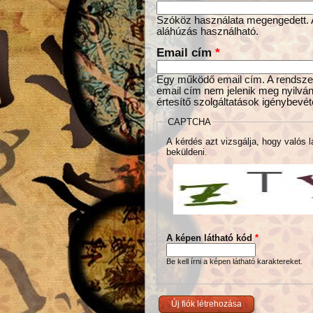
Szóköz használata megengedett. Az
aláhúzás használható.
Email cím
*
Egy működő email cím. A rendszer 
email cím nem jelenik meg nyilván
értesítő szolgáltatások igénybevét
CAPTCHA
A kérdés azt vizsgálja, hogy valós l
beküldeni.
A képen látható kód
*
Be kell írni a képen látható karaktereket.